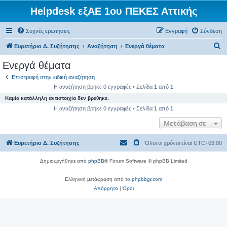
Helpdesk εξΑΕ 1ου ΠΕΚΕΣ Αττικής
Συχνές ερωτήσεις
Εγγραφή
Σύνδεση
Α
Ευρετήριο Δ. Συζήτησης
Αναζήτηση
Ενεργά θέματα
ν
Ενεργά θέματα
α
Επιστροφή στην ειδική αναζήτηση
ζ
Η αναζήτηση βρήκε 0 εγγραφές • Σελίδα
1
από
1
ή
Καμία κατάλληλη αντιστοιχία δεν βρέθηκε.
τ
Η αναζήτηση βρήκε 0 εγγραφές • Σελίδα
1
από
1
η
Μετάβαση σε
σ
Ευρετήριο Δ. Συζήτησης
Όλοι οι χρόνοι είναι
UTC+03:00
η
Δημιουργήθηκε από
phpBB
® Forum Software © phpBB Limited
Ελληνική μετάφραση από το
phpbbgr.com
Απόρρητο
|
Όροι