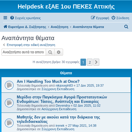
Helpdesk εξΑΕ 1ου ΠΕΚΕΣ Αττικής
Συχνές ερωτήσεις
Εγγραφή
Σύνδεση
Α
Ευρετήριο Δ. Συζήτησης
Αναζήτηση
Αναπάντητα θέματα
ν
Αναπάντητα θέματα
α
Επιστροφή στην ειδική αναζήτηση
ζ
Αναζήτηση
Ειδική αναζήτηση
ή
1
2
Επόμενη
Η αναζήτηση βρήκε 30 εγγραφές
τ
η
Θέματα
σ
Am I Handling Too Much at Once?
η
Τελευταία δημοσίευση από
nikjoseph83
«
17 Δεκ 2025, 19:37
Δημοσιεύτηκε σε
Σύγχρονη Εκπαίδευση
Μερίδιο στην Παγκόσμια Αγορά Προστατευτικών
Ενδυμάτων: Τάσεις, Ανάπτυξη και Ευκαιρίες
Τελευταία δημοσίευση από
Devendra
«
02 Δεκ 2025, 11:02
Δημοσιεύτηκε σε
Ασύγχρονη Εκπαίδευση
Μαθητής δεν με ακούει κατά την διάρκεια της
τηλεδιδασκαλίας
Τελευταία δημοσίευση από
irenek
«
27 Μαρ 2021, 14:38
Δημοσιεύτηκε σε
Σύγχρονη Εκπαίδευση