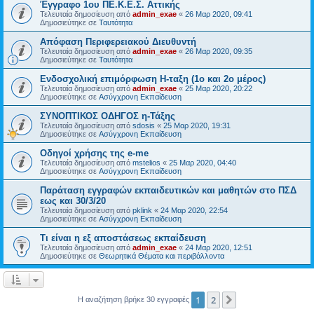
Έγγραφο 1ου ΠΕ.Κ.Ε.Σ. Αττικής
Τελευταία δημοσίευση από
admin_exae
«
26 Μαρ 2020, 09:41
Δημοσιεύτηκε σε
Ταυτότητα
Απόφαση Περιφερειακού Διευθυντή
Τελευταία δημοσίευση από
admin_exae
«
26 Μαρ 2020, 09:35
Δημοσιεύτηκε σε
Ταυτότητα
Ενδοσχολική επιμόρφωση Η-ταξη (1ο και 2ο μέρος)
Τελευταία δημοσίευση από
admin_exae
«
25 Μαρ 2020, 20:22
Δημοσιεύτηκε σε
Ασύγχρονη Εκπαίδευση
ΣΥΝΟΠΤΙΚΟΣ ΟΔΗΓΟΣ η-Τάξης
Τελευταία δημοσίευση από
sdosis
«
25 Μαρ 2020, 19:31
Δημοσιεύτηκε σε
Ασύγχρονη Εκπαίδευση
Οδηγοί χρήσης της e-me
Τελευταία δημοσίευση από
mstelios
«
25 Μαρ 2020, 04:40
Δημοσιεύτηκε σε
Ασύγχρονη Εκπαίδευση
Παράταση εγγραφών εκπαιδευτικών και μαθητών στο ΠΣΔ
εως και 30/3/20
Τελευταία δημοσίευση από
pklink
«
24 Μαρ 2020, 22:54
Δημοσιεύτηκε σε
Ασύγχρονη Εκπαίδευση
Τι είναι η εξ αποστάσεως εκπαίδευση
Τελευταία δημοσίευση από
admin_exae
«
24 Μαρ 2020, 12:51
Δημοσιεύτηκε σε
Θεωρητικά Θέματα και περιβάλλοντα
1
2
Επόμενη
Η αναζήτηση βρήκε 30 εγγραφές