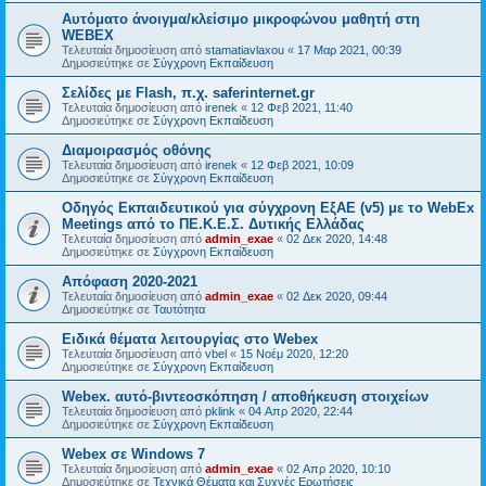
Αυτόματο άνοιγμα/κλείσιμο μικροφώνου μαθητή στη
WEBEX
Τελευταία δημοσίευση από
stamatiavlaxou
«
17 Μαρ 2021, 00:39
Δημοσιεύτηκε σε
Σύγχρονη Εκπαίδευση
Σελίδες με Flash, π.χ. saferinternet.gr
Τελευταία δημοσίευση από
irenek
«
12 Φεβ 2021, 11:40
Δημοσιεύτηκε σε
Σύγχρονη Εκπαίδευση
Διαμοιρασμός οθόνης
Τελευταία δημοσίευση από
irenek
«
12 Φεβ 2021, 10:09
Δημοσιεύτηκε σε
Σύγχρονη Εκπαίδευση
Oδηγός Eκπαιδευτικού για σύγχρονη ΕξΑΕ (v5) με το WebEx
Meetings από το ΠΕ.Κ.Ε.Σ. Δυτικής Ελλάδας
Τελευταία δημοσίευση από
admin_exae
«
02 Δεκ 2020, 14:48
Δημοσιεύτηκε σε
Σύγχρονη Εκπαίδευση
Απόφαση 2020-2021
Τελευταία δημοσίευση από
admin_exae
«
02 Δεκ 2020, 09:44
Δημοσιεύτηκε σε
Ταυτότητα
Ειδικά θέματα λειτουργίας στο Webex
Τελευταία δημοσίευση από
vbel
«
15 Νοέμ 2020, 12:20
Δημοσιεύτηκε σε
Σύγχρονη Εκπαίδευση
Webex. αυτό-βιντεοσκόπηση / αποθήκευση στοιχείων
Τελευταία δημοσίευση από
pklink
«
04 Απρ 2020, 22:44
Δημοσιεύτηκε σε
Σύγχρονη Εκπαίδευση
Webex σε Windows 7
Τελευταία δημοσίευση από
admin_exae
«
02 Απρ 2020, 10:10
Δημοσιεύτηκε σε
Τεχνικά Θέματα και Συχνές Ερωτήσεις