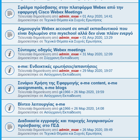
Σφάλμα πρόσβασης στην πλατφόρμα Webex από την
εφαρμογή Cisco Webex Meetings
Τελευταία δημοσίευση από
admin_exae
«
01 Απρ 2020, 14:41
Δημοσιεύτηκε σε
Τεχνικά Θέματα και Συχνές Ερωτήσεις
Δημιουργία Webex account σε email εκπαιδευτικού που
είναι δηλωμένο στο myschool αλλά δεν είναι πλέον ενεργό
Τελευταία δημοσίευση από
admin_exae
«
01 Απρ 2020, 13:29
Δημοσιεύτηκε σε
Τεχνικά Θέματα και Συχνές Ερωτήσεις
Σύντομος οδηγός Webex meetings
Τελευταία δημοσίευση από
admin_exae
«
31 Μαρ 2020, 12:09
Δημοσιεύτηκε σε
Σύγχρονη Εκπαίδευση
e-me: Ενδεικτικές ερωτήσεις/απαντήσεις
Τελευταία δημοσίευση από
admin_exae
«
29 Μαρ 2020, 19:07
Δημοσιεύτηκε σε
Ασύγχρονη Εκπαίδευση
Σενάριο Χρήση της Εφαρμογής e-me content, e-me
assignments, e-me blogs
Τελευταία δημοσίευση από
gk1966
«
26 Μαρ 2020, 19:59
Δημοσιεύτηκε σε
Ασύγχρονη Εκπαίδευση
Βίντεο λειτουργίας e-me
Τελευταία δημοσίευση από
gk1966
«
26 Μαρ 2020, 14:08
Δημοσιεύτηκε σε
Ασύγχρονη Εκπαίδευση
Διαδικασία εγγραφής και παροχής λογαριασμών
πρόσβασης στο ΠΣΔ
Τελευταία δημοσίευση από
admin_exae
«
26 Μαρ 2020, 09:49
Δημοσιεύτηκε σε
Τεχνικά Θέματα και Συχνές Ερωτήσεις