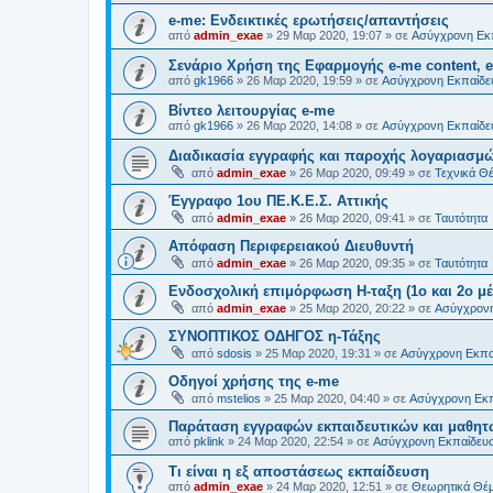
e-me: Ενδεικτικές ερωτήσεις/απαντήσεις
από
admin_exae
»
29 Μαρ 2020, 19:07
» σε
Ασύγχρονη Εκ
Σενάριο Χρήση της Εφαρμογής e-me content, e
από
gk1966
»
26 Μαρ 2020, 19:59
» σε
Ασύγχρονη Εκπαίδε
Βίντεο λειτουργίας e-me
από
gk1966
»
26 Μαρ 2020, 14:08
» σε
Ασύγχρονη Εκπαίδε
Διαδικασία εγγραφής και παροχής λογαριασ
από
admin_exae
»
26 Μαρ 2020, 09:49
» σε
Τεχνικά Θέ
Έγγραφο 1ου ΠΕ.Κ.Ε.Σ. Αττικής
από
admin_exae
»
26 Μαρ 2020, 09:41
» σε
Ταυτότητα
Απόφαση Περιφερειακού Διευθυντή
από
admin_exae
»
26 Μαρ 2020, 09:35
» σε
Ταυτότητα
Ενδοσχολική επιμόρφωση Η-ταξη (1ο και 2ο μέ
από
admin_exae
»
25 Μαρ 2020, 20:22
» σε
Ασύγχρον
ΣΥΝΟΠΤΙΚΟΣ ΟΔΗΓΟΣ η-Τάξης
από
sdosis
»
25 Μαρ 2020, 19:31
» σε
Ασύγχρονη Εκπα
Οδηγοί χρήσης της e-me
από
mstelios
»
25 Μαρ 2020, 04:40
» σε
Ασύγχρονη Εκ
Παράταση εγγραφών εκπαιδευτικών και μαθητώ
από
pklink
»
24 Μαρ 2020, 22:54
» σε
Ασύγχρονη Εκπαίδευ
Τι είναι η εξ αποστάσεως εκπαίδευση
από
admin_exae
»
24 Μαρ 2020, 12:51
» σε
Θεωρητικά Θέμ