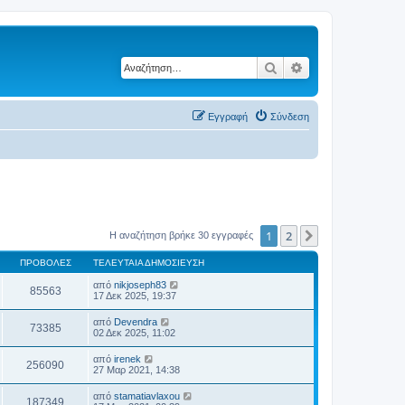
Αναζήτηση
Ειδική αναζήτηση
Εγγραφή
Σύνδεση
1
2
Επόμενη
Η αναζήτηση βρήκε 30 εγγραφές
ΠΡΟΒΟΛΈΣ
ΤΕΛΕΥΤΑΊΑ ΔΗΜΟΣΊΕΥΣΗ
από
nikjoseph83
85563
17 Δεκ 2025, 19:37
από
Devendra
73385
02 Δεκ 2025, 11:02
από
irenek
256090
27 Μαρ 2021, 14:38
από
stamatiavlaxou
187349