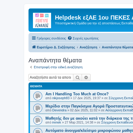
Helpdesk εξΑΕ 1ου ΠΕΚΕΣ 
Υποστηρικτική Ομάδα για την εξ αποστάσεως Εκπαίδ
Γρήγορες συνδέσεις
Συχνές ερωτήσεις
Ευρετήριο Δ. Συζήτησης
Αναζήτηση
Αναπάντητα θέματ
Αναπάντητα θέματα
Επιστροφή στην ειδική αναζήτηση
Αναζήτηση
Ειδική αναζήτηση
ΘΈΜΑΤΑ
Am I Handling Too Much at Once?
από
nikjoseph83
»
17 Δεκ 2025, 19:37
» σε
Σύγχρονη Εκπαί
Μερίδιο στην Παγκόσμια Αγορά Προστατευτικώ
από
Devendra
»
02 Δεκ 2025, 11:02
» σε
Ασύγχρονη Εκπαί
Μαθητής δεν με ακούει κατά την διάρκεια της 
από
irenek
»
27 Μαρ 2021, 14:38
» σε
Σύγχρονη Εκπαίδευσ
Αυτόματο άνοιγμα/κλείσιμο μικροφώνου μαθ