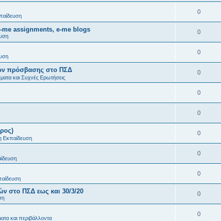
0
παίδευση
-me assignments, e-me blogs
0
υση
0
υση
μών πρόσβασης στο ΠΣΔ
0
ματα και Συχνές Ερωτήσεις
0
0
ρος)
0
η Εκπαίδευση
0
ίδευση
0
παίδευση
ν στο ΠΣΔ εως και 30/3/20
0
ση
0
ατα και περιβάλλοντα