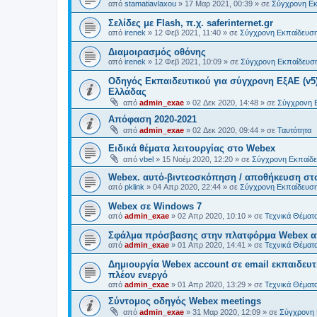
από
stamatiavlaxou
»
17 Μαρ 2021, 00:39
» σε
Σύγχρονη Ε
Σελίδες με Flash, π.χ. saferinternet.gr
από
irenek
»
12 Φεβ 2021, 11:40
» σε
Σύγχρονη Εκπαίδευσ
Διαμοιρασμός οθόνης
από
irenek
»
12 Φεβ 2021, 10:09
» σε
Σύγχρονη Εκπαίδευσ
Oδηγός Eκπαιδευτικού για σύγχρονη ΕξΑΕ (v5)
Ελλάδας
από
admin_exae
»
02 Δεκ 2020, 14:48
» σε
Σύγχρονη 
Απόφαση 2020-2021
από
admin_exae
»
02 Δεκ 2020, 09:44
» σε
Ταυτότητα
Ειδικά θέματα λειτουργίας στο Webex
από
vbel
»
15 Νοέμ 2020, 12:20
» σε
Σύγχρονη Εκπαίδ
Webex. αυτό-βιντεοσκόπηση / αποθήκευση στ
από
pklink
»
04 Απρ 2020, 22:44
» σε
Σύγχρονη Εκπαίδευσ
Webex σε Windows 7
από
admin_exae
»
02 Απρ 2020, 10:10
» σε
Τεχνικά Θέματα
Σφάλμα πρόσβασης στην πλατφόρμα Webex απ
από
admin_exae
»
01 Απρ 2020, 14:41
» σε
Τεχνικά Θέματα
Δημιουργία Webex account σε email εκπαιδευτ
πλέον ενεργό
από
admin_exae
»
01 Απρ 2020, 13:29
» σε
Τεχνικά Θέματα
Σύντομος οδηγός Webex meetings
από
admin_exae
»
31 Μαρ 2020, 12:09
» σε
Σύγχρονη 