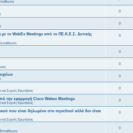
κπαίδευση
0
η
0
η
 με το WebEx Meetings από το ΠΕ.Κ.Ε.Σ. Δυτικής
0
Εκπαίδευση
0
0
ευση
οιχείων
0
η
0
 και Συχνές Ερωτήσεις
ό την εφαρμογή Cisco Webex Meetings
0
 και Συχνές Ερωτήσεις
ικού που είναι δηλωμένο στο myschool αλλά δεν είναι
0
 και Συχνές Ερωτήσεις
0
Εκπαίδευση