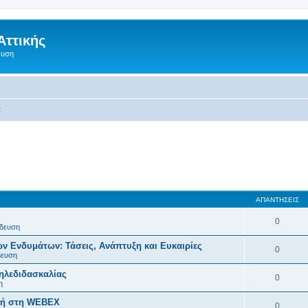
Αττικής
ευση
α
ΑΠΑΝΤΉΣΕΙΣ
0
δευση
ν Ενδυμάτων: Τάσεις, Ανάπτυξη και Ευκαιρίες
0
δευση
τηλεδιδασκαλίας
0
η
ητή στη WEBEX
0