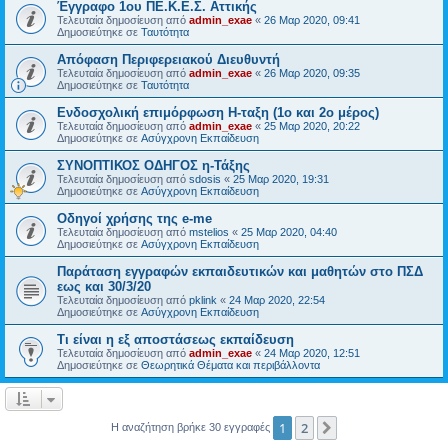
Έγγραφο 1ου ΠΕ.Κ.Ε.Σ. Αττικής
Τελευταία δημοσίευση από
admin_exae
«
26 Μαρ 2020, 09:41
Δημοσιεύτηκε σε
Ταυτότητα
Απόφαση Περιφερειακού Διευθυντή
Τελευταία δημοσίευση από
admin_exae
«
26 Μαρ 2020, 09:35
Δημοσιεύτηκε σε
Ταυτότητα
Ενδοσχολική επιμόρφωση Η-ταξη (1ο και 2ο μέρος)
Τελευταία δημοσίευση από
admin_exae
«
25 Μαρ 2020, 20:22
Δημοσιεύτηκε σε
Ασύγχρονη Εκπαίδευση
ΣΥΝΟΠΤΙΚΟΣ ΟΔΗΓΟΣ η-Τάξης
Τελευταία δημοσίευση από
sdosis
«
25 Μαρ 2020, 19:31
Δημοσιεύτηκε σε
Ασύγχρονη Εκπαίδευση
Οδηγοί χρήσης της e-me
Τελευταία δημοσίευση από
mstelios
«
25 Μαρ 2020, 04:40
Δημοσιεύτηκε σε
Ασύγχρονη Εκπαίδευση
Παράταση εγγραφών εκπαιδευτικών και μαθητών στο ΠΣΔ
εως και 30/3/20
Τελευταία δημοσίευση από
pklink
«
24 Μαρ 2020, 22:54
Δημοσιεύτηκε σε
Ασύγχρονη Εκπαίδευση
Τι είναι η εξ αποστάσεως εκπαίδευση
Τελευταία δημοσίευση από
admin_exae
«
24 Μαρ 2020, 12:51
Δημοσιεύτηκε σε
Θεωρητικά Θέματα και περιβάλλοντα
1
2
Επόμενη
Η αναζήτηση βρήκε 30 εγγραφές