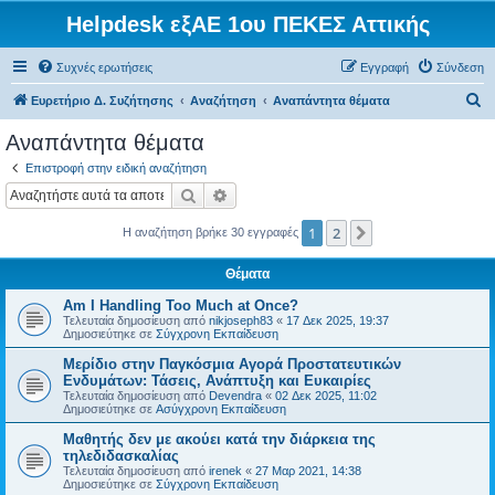
Helpdesk εξΑΕ 1ου ΠΕΚΕΣ Αττικής
Συχνές ερωτήσεις
Εγγραφή
Σύνδεση
Α
Ευρετήριο Δ. Συζήτησης
Αναζήτηση
Αναπάντητα θέματα
ν
Αναπάντητα θέματα
α
Επιστροφή στην ειδική αναζήτηση
ζ
Αναζήτηση
Ειδική αναζήτηση
ή
1
2
Επόμενη
Η αναζήτηση βρήκε 30 εγγραφές
τ
η
Θέματα
σ
Am I Handling Too Much at Once?
η
Τελευταία δημοσίευση από
nikjoseph83
«
17 Δεκ 2025, 19:37
Δημοσιεύτηκε σε
Σύγχρονη Εκπαίδευση
Μερίδιο στην Παγκόσμια Αγορά Προστατευτικών
Ενδυμάτων: Τάσεις, Ανάπτυξη και Ευκαιρίες
Τελευταία δημοσίευση από
Devendra
«
02 Δεκ 2025, 11:02
Δημοσιεύτηκε σε
Ασύγχρονη Εκπαίδευση
Μαθητής δεν με ακούει κατά την διάρκεια της
τηλεδιδασκαλίας
Τελευταία δημοσίευση από
irenek
«
27 Μαρ 2021, 14:38
Δημοσιεύτηκε σε
Σύγχρονη Εκπαίδευση