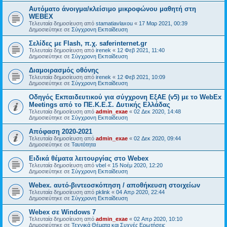
Αυτόματο άνοιγμα/κλείσιμο μικροφώνου μαθητή στη
WEBEX
Τελευταία δημοσίευση από
stamatiavlaxou
«
17 Μαρ 2021, 00:39
Δημοσιεύτηκε σε
Σύγχρονη Εκπαίδευση
Σελίδες με Flash, π.χ. saferinternet.gr
Τελευταία δημοσίευση από
irenek
«
12 Φεβ 2021, 11:40
Δημοσιεύτηκε σε
Σύγχρονη Εκπαίδευση
Διαμοιρασμός οθόνης
Τελευταία δημοσίευση από
irenek
«
12 Φεβ 2021, 10:09
Δημοσιεύτηκε σε
Σύγχρονη Εκπαίδευση
Oδηγός Eκπαιδευτικού για σύγχρονη ΕξΑΕ (v5) με το WebEx
Meetings από το ΠΕ.Κ.Ε.Σ. Δυτικής Ελλάδας
Τελευταία δημοσίευση από
admin_exae
«
02 Δεκ 2020, 14:48
Δημοσιεύτηκε σε
Σύγχρονη Εκπαίδευση
Απόφαση 2020-2021
Τελευταία δημοσίευση από
admin_exae
«
02 Δεκ 2020, 09:44
Δημοσιεύτηκε σε
Ταυτότητα
Ειδικά θέματα λειτουργίας στο Webex
Τελευταία δημοσίευση από
vbel
«
15 Νοέμ 2020, 12:20
Δημοσιεύτηκε σε
Σύγχρονη Εκπαίδευση
Webex. αυτό-βιντεοσκόπηση / αποθήκευση στοιχείων
Τελευταία δημοσίευση από
pklink
«
04 Απρ 2020, 22:44
Δημοσιεύτηκε σε
Σύγχρονη Εκπαίδευση
Webex σε Windows 7
Τελευταία δημοσίευση από
admin_exae
«
02 Απρ 2020, 10:10
Δημοσιεύτηκε σε
Τεχνικά Θέματα και Συχνές Ερωτήσεις