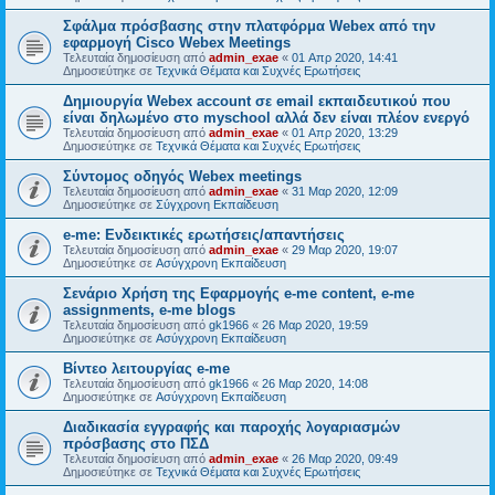
Σφάλμα πρόσβασης στην πλατφόρμα Webex από την
εφαρμογή Cisco Webex Meetings
Τελευταία δημοσίευση από
admin_exae
«
01 Απρ 2020, 14:41
Δημοσιεύτηκε σε
Τεχνικά Θέματα και Συχνές Ερωτήσεις
Δημιουργία Webex account σε email εκπαιδευτικού που
είναι δηλωμένο στο myschool αλλά δεν είναι πλέον ενεργό
Τελευταία δημοσίευση από
admin_exae
«
01 Απρ 2020, 13:29
Δημοσιεύτηκε σε
Τεχνικά Θέματα και Συχνές Ερωτήσεις
Σύντομος οδηγός Webex meetings
Τελευταία δημοσίευση από
admin_exae
«
31 Μαρ 2020, 12:09
Δημοσιεύτηκε σε
Σύγχρονη Εκπαίδευση
e-me: Ενδεικτικές ερωτήσεις/απαντήσεις
Τελευταία δημοσίευση από
admin_exae
«
29 Μαρ 2020, 19:07
Δημοσιεύτηκε σε
Ασύγχρονη Εκπαίδευση
Σενάριο Χρήση της Εφαρμογής e-me content, e-me
assignments, e-me blogs
Τελευταία δημοσίευση από
gk1966
«
26 Μαρ 2020, 19:59
Δημοσιεύτηκε σε
Ασύγχρονη Εκπαίδευση
Βίντεο λειτουργίας e-me
Τελευταία δημοσίευση από
gk1966
«
26 Μαρ 2020, 14:08
Δημοσιεύτηκε σε
Ασύγχρονη Εκπαίδευση
Διαδικασία εγγραφής και παροχής λογαριασμών
πρόσβασης στο ΠΣΔ
Τελευταία δημοσίευση από
admin_exae
«
26 Μαρ 2020, 09:49
Δημοσιεύτηκε σε
Τεχνικά Θέματα και Συχνές Ερωτήσεις