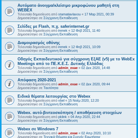
Αυτόματο άνοιγμα/κλείσιμο μικροφώνου μαθητή στη
WEBEX
Τελευταία δημοσίευση από
stamatiavlaxou
«
17 Μαρ 2021, 00:39
Δημοσιεύτηκε σε
Σύγχρονη Εκπαίδευση
Σελίδες με Flash, π.χ. saferinternet.gr
Τελευταία δημοσίευση από
irenek
«
12 Φεβ 2021, 11:40
Δημοσιεύτηκε σε
Σύγχρονη Εκπαίδευση
Διαμοιρασμός οθόνης
Τελευταία δημοσίευση από
irenek
«
12 Φεβ 2021, 10:09
Δημοσιεύτηκε σε
Σύγχρονη Εκπαίδευση
Oδηγός Eκπαιδευτικού για σύγχρονη ΕξΑΕ (v5) με το WebEx
Meetings από το ΠΕ.Κ.Ε.Σ. Δυτικής Ελλάδας
Τελευταία δημοσίευση από
admin_exae
«
02 Δεκ 2020, 14:48
Δημοσιεύτηκε σε
Σύγχρονη Εκπαίδευση
Απόφαση 2020-2021
Τελευταία δημοσίευση από
admin_exae
«
02 Δεκ 2020, 09:44
Δημοσιεύτηκε σε
Ταυτότητα
Ειδικά θέματα λειτουργίας στο Webex
Τελευταία δημοσίευση από
vbel
«
15 Νοέμ 2020, 12:20
Δημοσιεύτηκε σε
Σύγχρονη Εκπαίδευση
Webex. αυτό-βιντεοσκόπηση / αποθήκευση στοιχείων
Τελευταία δημοσίευση από
pklink
«
04 Απρ 2020, 22:44
Δημοσιεύτηκε σε
Σύγχρονη Εκπαίδευση
Webex σε Windows 7
Τελευταία δημοσίευση από
admin_exae
«
02 Απρ 2020, 10:10
Δημοσιεύτηκε σε
Τεχνικά Θέματα και Συχνές Ερωτήσεις