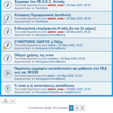
Έγγραφο 1ου ΠΕ.Κ.Ε.Σ. Αττικής
Τελευταία δημοσίευση από
admin_exae
«
26 Μαρ 2020, 09:41
Δημοσιεύτηκε σε
Ταυτότητα
Απόφαση Περιφερειακού Διευθυντή
Τελευταία δημοσίευση από
admin_exae
«
26 Μαρ 2020, 09:35
Δημοσιεύτηκε σε
Ταυτότητα
Ενδοσχολική επιμόρφωση Η-ταξη (1ο και 2ο μέρος)
Τελευταία δημοσίευση από
admin_exae
«
25 Μαρ 2020, 20:22
Δημοσιεύτηκε σε
Ασύγχρονη Εκπαίδευση
ΣΥΝΟΠΤΙΚΟΣ ΟΔΗΓΟΣ η-Τάξης
Τελευταία δημοσίευση από
sdosis
«
25 Μαρ 2020, 19:31
Δημοσιεύτηκε σε
Ασύγχρονη Εκπαίδευση
Οδηγοί χρήσης της e-me
Τελευταία δημοσίευση από
mstelios
«
25 Μαρ 2020, 04:40
Δημοσιεύτηκε σε
Ασύγχρονη Εκπαίδευση
Παράταση εγγραφών εκπαιδευτικών και μαθητών στο ΠΣΔ
εως και 30/3/20
Τελευταία δημοσίευση από
pklink
«
24 Μαρ 2020, 22:54
Δημοσιεύτηκε σε
Ασύγχρονη Εκπαίδευση
Τι είναι η εξ αποστάσεως εκπαίδευση
Τελευταία δημοσίευση από
admin_exae
«
24 Μαρ 2020, 12:51
Δημοσιεύτηκε σε
Θεωρητικά Θέματα και περιβάλλοντα
1
2
Επόμενη
Η αναζήτηση βρήκε 30 εγγραφές