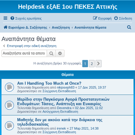
Helpdesk εξΑΕ 1ου ΠΕΚΕΣ Αττικής
Συχνές ερωτήσεις
Εγγραφή
Σύνδεση
Α
Ευρετήριο Δ. Συζήτησης
Αναζήτηση
Αναπάντητα θέματα
ν
Αναπάντητα θέματα
α
Επιστροφή στην ειδική αναζήτηση
ζ
Αναζήτηση
Ειδική αναζήτηση
ή
1
2
Επόμενη
Η αναζήτηση βρήκε 30 εγγραφές
τ
η
Θέματα
σ
Am I Handling Too Much at Once?
η
Τελευταία δημοσίευση από
nikjoseph83
«
17 Δεκ 2025, 19:37
Δημοσιεύτηκε σε
Σύγχρονη Εκπαίδευση
Μερίδιο στην Παγκόσμια Αγορά Προστατευτικών
Ενδυμάτων: Τάσεις, Ανάπτυξη και Ευκαιρίες
Τελευταία δημοσίευση από
Devendra
«
02 Δεκ 2025, 11:02
Δημοσιεύτηκε σε
Ασύγχρονη Εκπαίδευση
Μαθητής δεν με ακούει κατά την διάρκεια της
τηλεδιδασκαλίας
Τελευταία δημοσίευση από
irenek
«
27 Μαρ 2021, 14:38
Δημοσιεύτηκε σε
Σύγχρονη Εκπαίδευση