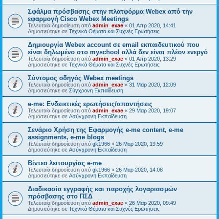
Σφάλμα πρόσβασης στην πλατφόρμα Webex από την
εφαρμογή Cisco Webex Meetings
Τελευταία δημοσίευση από
admin_exae
«
01 Απρ 2020, 14:41
Δημοσιεύτηκε σε
Τεχνικά Θέματα και Συχνές Ερωτήσεις
Δημιουργία Webex account σε email εκπαιδευτικού που
είναι δηλωμένο στο myschool αλλά δεν είναι πλέον ενεργό
Τελευταία δημοσίευση από
admin_exae
«
01 Απρ 2020, 13:29
Δημοσιεύτηκε σε
Τεχνικά Θέματα και Συχνές Ερωτήσεις
Σύντομος οδηγός Webex meetings
Τελευταία δημοσίευση από
admin_exae
«
31 Μαρ 2020, 12:09
Δημοσιεύτηκε σε
Σύγχρονη Εκπαίδευση
e-me: Ενδεικτικές ερωτήσεις/απαντήσεις
Τελευταία δημοσίευση από
admin_exae
«
29 Μαρ 2020, 19:07
Δημοσιεύτηκε σε
Ασύγχρονη Εκπαίδευση
Σενάριο Χρήση της Εφαρμογής e-me content, e-me
assignments, e-me blogs
Τελευταία δημοσίευση από
gk1966
«
26 Μαρ 2020, 19:59
Δημοσιεύτηκε σε
Ασύγχρονη Εκπαίδευση
Βίντεο λειτουργίας e-me
Τελευταία δημοσίευση από
gk1966
«
26 Μαρ 2020, 14:08
Δημοσιεύτηκε σε
Ασύγχρονη Εκπαίδευση
Διαδικασία εγγραφής και παροχής λογαριασμών
πρόσβασης στο ΠΣΔ
Τελευταία δημοσίευση από
admin_exae
«
26 Μαρ 2020, 09:49
Δημοσιεύτηκε σε
Τεχνικά Θέματα και Συχνές Ερωτήσεις