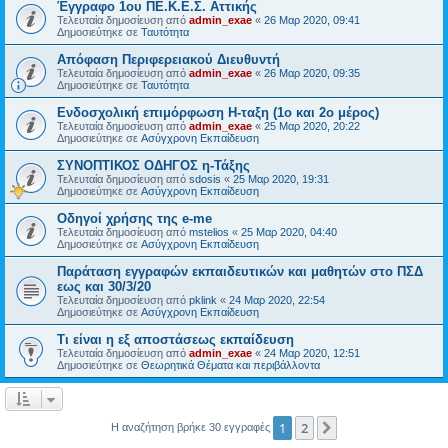
Έγγραφο 1ου ΠΕ.Κ.Ε.Σ. Αττικής
Τελευταία δημοσίευση από
admin_exae
«
26 Μαρ 2020, 09:41
Δημοσιεύτηκε σε
Ταυτότητα
Απόφαση Περιφερειακού Διευθυντή
Τελευταία δημοσίευση από
admin_exae
«
26 Μαρ 2020, 09:35
Δημοσιεύτηκε σε
Ταυτότητα
Ενδοσχολική επιμόρφωση Η-ταξη (1ο και 2ο μέρος)
Τελευταία δημοσίευση από
admin_exae
«
25 Μαρ 2020, 20:22
Δημοσιεύτηκε σε
Ασύγχρονη Εκπαίδευση
ΣΥΝΟΠΤΙΚΟΣ ΟΔΗΓΟΣ η-Τάξης
Τελευταία δημοσίευση από
sdosis
«
25 Μαρ 2020, 19:31
Δημοσιεύτηκε σε
Ασύγχρονη Εκπαίδευση
Οδηγοί χρήσης της e-me
Τελευταία δημοσίευση από
mstelios
«
25 Μαρ 2020, 04:40
Δημοσιεύτηκε σε
Ασύγχρονη Εκπαίδευση
Παράταση εγγραφών εκπαιδευτικών και μαθητών στο ΠΣΔ
εως και 30/3/20
Τελευταία δημοσίευση από
pklink
«
24 Μαρ 2020, 22:54
Δημοσιεύτηκε σε
Ασύγχρονη Εκπαίδευση
Τι είναι η εξ αποστάσεως εκπαίδευση
Τελευταία δημοσίευση από
admin_exae
«
24 Μαρ 2020, 12:51
Δημοσιεύτηκε σε
Θεωρητικά Θέματα και περιβάλλοντα
1
2
Επόμενη
Η αναζήτηση βρήκε 30 εγγραφές