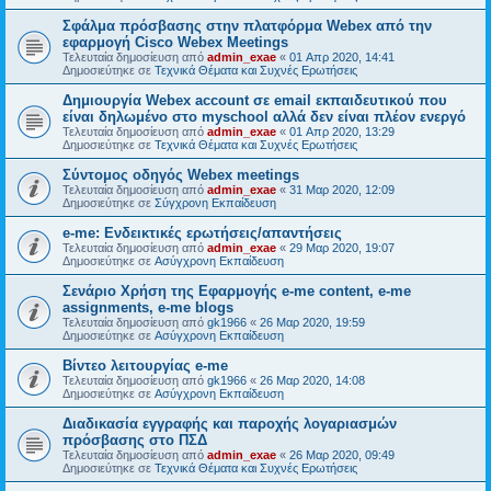
Σφάλμα πρόσβασης στην πλατφόρμα Webex από την
εφαρμογή Cisco Webex Meetings
Τελευταία δημοσίευση από
admin_exae
«
01 Απρ 2020, 14:41
Δημοσιεύτηκε σε
Τεχνικά Θέματα και Συχνές Ερωτήσεις
Δημιουργία Webex account σε email εκπαιδευτικού που
είναι δηλωμένο στο myschool αλλά δεν είναι πλέον ενεργό
Τελευταία δημοσίευση από
admin_exae
«
01 Απρ 2020, 13:29
Δημοσιεύτηκε σε
Τεχνικά Θέματα και Συχνές Ερωτήσεις
Σύντομος οδηγός Webex meetings
Τελευταία δημοσίευση από
admin_exae
«
31 Μαρ 2020, 12:09
Δημοσιεύτηκε σε
Σύγχρονη Εκπαίδευση
e-me: Ενδεικτικές ερωτήσεις/απαντήσεις
Τελευταία δημοσίευση από
admin_exae
«
29 Μαρ 2020, 19:07
Δημοσιεύτηκε σε
Ασύγχρονη Εκπαίδευση
Σενάριο Χρήση της Εφαρμογής e-me content, e-me
assignments, e-me blogs
Τελευταία δημοσίευση από
gk1966
«
26 Μαρ 2020, 19:59
Δημοσιεύτηκε σε
Ασύγχρονη Εκπαίδευση
Βίντεο λειτουργίας e-me
Τελευταία δημοσίευση από
gk1966
«
26 Μαρ 2020, 14:08
Δημοσιεύτηκε σε
Ασύγχρονη Εκπαίδευση
Διαδικασία εγγραφής και παροχής λογαριασμών
πρόσβασης στο ΠΣΔ
Τελευταία δημοσίευση από
admin_exae
«
26 Μαρ 2020, 09:49
Δημοσιεύτηκε σε
Τεχνικά Θέματα και Συχνές Ερωτήσεις