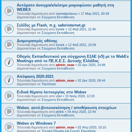
Αυτόματο άνοιγμα/κλείσιμο μικροφώνου μαθητή στη
WEBEX
Τελευταία δημοσίευση από
stamatiavlaxou
«
17 Μαρ 2021, 00:39
Δημοσιεύτηκε σε
Σύγχρονη Εκπαίδευση
Σελίδες με Flash, π.χ. saferinternet.gr
Τελευταία δημοσίευση από
irenek
«
12 Φεβ 2021, 11:40
Δημοσιεύτηκε σε
Σύγχρονη Εκπαίδευση
Διαμοιρασμός οθόνης
Τελευταία δημοσίευση από
irenek
«
12 Φεβ 2021, 10:09
Δημοσιεύτηκε σε
Σύγχρονη Εκπαίδευση
Oδηγός Eκπαιδευτικού για σύγχρονη ΕξΑΕ (v5) με το WebEx
Meetings από το ΠΕ.Κ.Ε.Σ. Δυτικής Ελλάδας
Τελευταία δημοσίευση από
admin_exae
«
02 Δεκ 2020, 14:48
Δημοσιεύτηκε σε
Σύγχρονη Εκπαίδευση
Απόφαση 2020-2021
Τελευταία δημοσίευση από
admin_exae
«
02 Δεκ 2020, 09:44
Δημοσιεύτηκε σε
Ταυτότητα
Ειδικά θέματα λειτουργίας στο Webex
Τελευταία δημοσίευση από
vbel
«
15 Νοέμ 2020, 12:20
Δημοσιεύτηκε σε
Σύγχρονη Εκπαίδευση
Webex. αυτό-βιντεοσκόπηση / αποθήκευση στοιχείων
Τελευταία δημοσίευση από
pklink
«
04 Απρ 2020, 22:44
Δημοσιεύτηκε σε
Σύγχρονη Εκπαίδευση
Webex σε Windows 7
Τελευταία δημοσίευση από
admin_exae
«
02 Απρ 2020, 10:10
Δημοσιεύτηκε σε
Τεχνικά Θέματα και Συχνές Ερωτήσεις