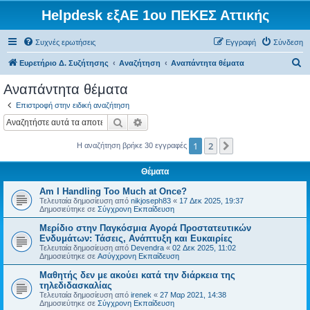
Helpdesk εξΑΕ 1ου ΠΕΚΕΣ Αττικής
Συχνές ερωτήσεις
Εγγραφή
Σύνδεση
Α
Ευρετήριο Δ. Συζήτησης
Αναζήτηση
Αναπάντητα θέματα
ν
Αναπάντητα θέματα
α
Επιστροφή στην ειδική αναζήτηση
ζ
Αναζήτηση
Ειδική αναζήτηση
ή
1
2
Επόμενη
Η αναζήτηση βρήκε 30 εγγραφές
τ
η
Θέματα
σ
Am I Handling Too Much at Once?
η
Τελευταία δημοσίευση από
nikjoseph83
«
17 Δεκ 2025, 19:37
Δημοσιεύτηκε σε
Σύγχρονη Εκπαίδευση
Μερίδιο στην Παγκόσμια Αγορά Προστατευτικών
Ενδυμάτων: Τάσεις, Ανάπτυξη και Ευκαιρίες
Τελευταία δημοσίευση από
Devendra
«
02 Δεκ 2025, 11:02
Δημοσιεύτηκε σε
Ασύγχρονη Εκπαίδευση
Μαθητής δεν με ακούει κατά την διάρκεια της
τηλεδιδασκαλίας
Τελευταία δημοσίευση από
irenek
«
27 Μαρ 2021, 14:38
Δημοσιεύτηκε σε
Σύγχρονη Εκπαίδευση