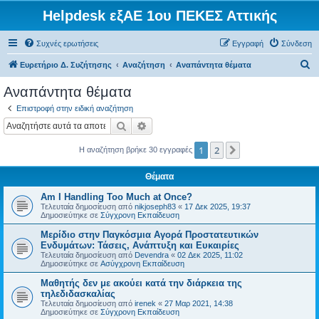
Helpdesk εξΑΕ 1ου ΠΕΚΕΣ Αττικής
Συχνές ερωτήσεις
Εγγραφή
Σύνδεση
Α
Ευρετήριο Δ. Συζήτησης
Αναζήτηση
Αναπάντητα θέματα
ν
Αναπάντητα θέματα
α
Επιστροφή στην ειδική αναζήτηση
ζ
Αναζήτηση
Ειδική αναζήτηση
ή
1
2
Επόμενη
Η αναζήτηση βρήκε 30 εγγραφές
τ
η
Θέματα
σ
Am I Handling Too Much at Once?
η
Τελευταία δημοσίευση από
nikjoseph83
«
17 Δεκ 2025, 19:37
Δημοσιεύτηκε σε
Σύγχρονη Εκπαίδευση
Μερίδιο στην Παγκόσμια Αγορά Προστατευτικών
Ενδυμάτων: Τάσεις, Ανάπτυξη και Ευκαιρίες
Τελευταία δημοσίευση από
Devendra
«
02 Δεκ 2025, 11:02
Δημοσιεύτηκε σε
Ασύγχρονη Εκπαίδευση
Μαθητής δεν με ακούει κατά την διάρκεια της
τηλεδιδασκαλίας
Τελευταία δημοσίευση από
irenek
«
27 Μαρ 2021, 14:38
Δημοσιεύτηκε σε
Σύγχρονη Εκπαίδευση