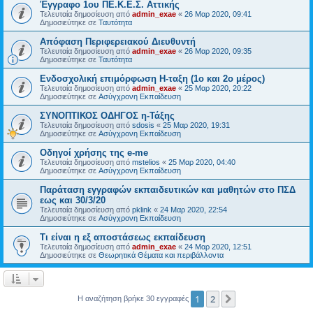
Έγγραφο 1ου ΠΕ.Κ.Ε.Σ. Αττικής
Τελευταία δημοσίευση από
admin_exae
«
26 Μαρ 2020, 09:41
Δημοσιεύτηκε σε
Ταυτότητα
Απόφαση Περιφερειακού Διευθυντή
Τελευταία δημοσίευση από
admin_exae
«
26 Μαρ 2020, 09:35
Δημοσιεύτηκε σε
Ταυτότητα
Ενδοσχολική επιμόρφωση Η-ταξη (1ο και 2ο μέρος)
Τελευταία δημοσίευση από
admin_exae
«
25 Μαρ 2020, 20:22
Δημοσιεύτηκε σε
Ασύγχρονη Εκπαίδευση
ΣΥΝΟΠΤΙΚΟΣ ΟΔΗΓΟΣ η-Τάξης
Τελευταία δημοσίευση από
sdosis
«
25 Μαρ 2020, 19:31
Δημοσιεύτηκε σε
Ασύγχρονη Εκπαίδευση
Οδηγοί χρήσης της e-me
Τελευταία δημοσίευση από
mstelios
«
25 Μαρ 2020, 04:40
Δημοσιεύτηκε σε
Ασύγχρονη Εκπαίδευση
Παράταση εγγραφών εκπαιδευτικών και μαθητών στο ΠΣΔ
εως και 30/3/20
Τελευταία δημοσίευση από
pklink
«
24 Μαρ 2020, 22:54
Δημοσιεύτηκε σε
Ασύγχρονη Εκπαίδευση
Τι είναι η εξ αποστάσεως εκπαίδευση
Τελευταία δημοσίευση από
admin_exae
«
24 Μαρ 2020, 12:51
Δημοσιεύτηκε σε
Θεωρητικά Θέματα και περιβάλλοντα
1
2
Επόμενη
Η αναζήτηση βρήκε 30 εγγραφές