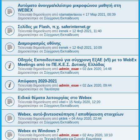
Αυτόματο άνοιγμα/κλείσιμο μικροφώνου μαθητή στη
WEBEX
Τελευταία δημοσίευση από
stamatiavlaxou
«
17 Μαρ 2021, 00:39
Δημοσιεύτηκε σε
Σύγχρονη Εκπαίδευση
Σελίδες με Flash, π.χ. saferinternet.gr
Τελευταία δημοσίευση από
irenek
«
12 Φεβ 2021, 11:40
Δημοσιεύτηκε σε
Σύγχρονη Εκπαίδευση
Διαμοιρασμός οθόνης
Τελευταία δημοσίευση από
irenek
«
12 Φεβ 2021, 10:09
Δημοσιεύτηκε σε
Σύγχρονη Εκπαίδευση
Oδηγός Eκπαιδευτικού για σύγχρονη ΕξΑΕ (v5) με το WebEx
Meetings από το ΠΕ.Κ.Ε.Σ. Δυτικής Ελλάδας
Τελευταία δημοσίευση από
admin_exae
«
02 Δεκ 2020, 14:48
Δημοσιεύτηκε σε
Σύγχρονη Εκπαίδευση
Απόφαση 2020-2021
Τελευταία δημοσίευση από
admin_exae
«
02 Δεκ 2020, 09:44
Δημοσιεύτηκε σε
Ταυτότητα
Ειδικά θέματα λειτουργίας στο Webex
Τελευταία δημοσίευση από
vbel
«
15 Νοέμ 2020, 12:20
Δημοσιεύτηκε σε
Σύγχρονη Εκπαίδευση
Webex. αυτό-βιντεοσκόπηση / αποθήκευση στοιχείων
Τελευταία δημοσίευση από
pklink
«
04 Απρ 2020, 22:44
Δημοσιεύτηκε σε
Σύγχρονη Εκπαίδευση
Webex σε Windows 7
Τελευταία δημοσίευση από
admin_exae
«
02 Απρ 2020, 10:10
Δημοσιεύτηκε σε
Τεχνικά Θέματα και Συχνές Ερωτήσεις