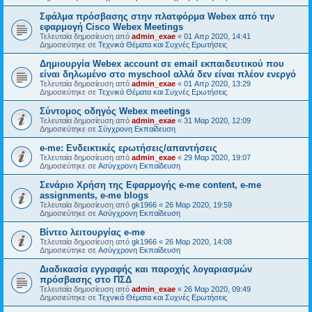
Σφάλμα πρόσβασης στην πλατφόρμα Webex από την
εφαρμογή Cisco Webex Meetings
Τελευταία δημοσίευση από
admin_exae
«
01 Απρ 2020, 14:41
Δημοσιεύτηκε σε
Τεχνικά Θέματα και Συχνές Ερωτήσεις
Δημιουργία Webex account σε email εκπαιδευτικού που
είναι δηλωμένο στο myschool αλλά δεν είναι πλέον ενεργό
Τελευταία δημοσίευση από
admin_exae
«
01 Απρ 2020, 13:29
Δημοσιεύτηκε σε
Τεχνικά Θέματα και Συχνές Ερωτήσεις
Σύντομος οδηγός Webex meetings
Τελευταία δημοσίευση από
admin_exae
«
31 Μαρ 2020, 12:09
Δημοσιεύτηκε σε
Σύγχρονη Εκπαίδευση
e-me: Ενδεικτικές ερωτήσεις/απαντήσεις
Τελευταία δημοσίευση από
admin_exae
«
29 Μαρ 2020, 19:07
Δημοσιεύτηκε σε
Ασύγχρονη Εκπαίδευση
Σενάριο Χρήση της Εφαρμογής e-me content, e-me
assignments, e-me blogs
Τελευταία δημοσίευση από
gk1966
«
26 Μαρ 2020, 19:59
Δημοσιεύτηκε σε
Ασύγχρονη Εκπαίδευση
Βίντεο λειτουργίας e-me
Τελευταία δημοσίευση από
gk1966
«
26 Μαρ 2020, 14:08
Δημοσιεύτηκε σε
Ασύγχρονη Εκπαίδευση
Διαδικασία εγγραφής και παροχής λογαριασμών
πρόσβασης στο ΠΣΔ
Τελευταία δημοσίευση από
admin_exae
«
26 Μαρ 2020, 09:49
Δημοσιεύτηκε σε
Τεχνικά Θέματα και Συχνές Ερωτήσεις