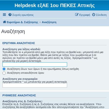
Helpdesk εξΑΕ 1ου ΠΕΚΕΣ Αττικής
Συχνές ερωτήσεις
Εγγραφή
Σύνδεση
Ευρετήριο Δ. Συζήτησης
Αναζήτηση
Αναζήτηση
ΕΡΏΤΗΜΑ ΑΝΑΖΉΤΗΣΗΣ
Αναζήτηση για λέξεις-κλειδιά:
Τοποθετήστε το
+
μπροστά από μια λέξη που πρέπει να βρεθεί και
-
μπροστά από μια
λέξη που δεν πρέπει να βρεθεί. Βάλτε μια λίστα με λέξεις που χωρίζονται με
|
σε
αγκύλες αν πρέπει να βρεθεί μόνο μια από αυτές τις λέξεις. Χρησιμοποιείστε * ως
μπαλαντέρ για μερική αντιστοιχία.
Αναζήτηση όλων των όρων ή του ερωτήματος όπως εισήχθη
Αναζήτηση οποιουδήποτε όρου
Αναζήτηση για συγγραφέα:
Χρησιμοποιείστε * ως μπαλαντέρ για μερική αντιστοιχία.
ΡΥΘΜΊΣΕΙΣ ΑΝΑΖΉΤΗΣΗΣ
Αναζήτηση στις Δ. Συζητήσεις:
Επιλέξτε τη Δ. Συζήτηση ή τις Δ. Συζητήσεις στις οποίες θέλετε να αναζητήσετε. Υπο-
συζητήσεις θα αναζητηθούν αυτόματα εάν δεν απενεργοποιήσετε την “Αναζήτηση υπο-