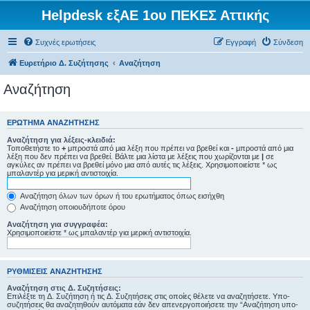
Helpdesk εξΑΕ 1ου ΠΕΚΕΣ Αττικής
Συχνές ερωτήσεις
Εγγραφή
Σύνδεση
Ευρετήριο Δ. Συζήτησης
Αναζήτηση
Αναζήτηση
ΕΡΏΤΗΜΑ ΑΝΑΖΉΤΗΣΗΣ
Αναζήτηση για λέξεις-κλειδιά:
Τοποθετήστε το
+
μπροστά από μια λέξη που πρέπει να βρεθεί και
-
μπροστά από μια
λέξη που δεν πρέπει να βρεθεί. Βάλτε μια λίστα με λέξεις που χωρίζονται με
|
σε
αγκύλες αν πρέπει να βρεθεί μόνο μια από αυτές τις λέξεις. Χρησιμοποιείστε * ως
μπαλαντέρ για μερική αντιστοιχία.
Αναζήτηση όλων των όρων ή του ερωτήματος όπως εισήχθη
Αναζήτηση οποιουδήποτε όρου
Αναζήτηση για συγγραφέα:
Χρησιμοποιείστε * ως μπαλαντέρ για μερική αντιστοιχία.
ΡΥΘΜΊΣΕΙΣ ΑΝΑΖΉΤΗΣΗΣ
Αναζήτηση στις Δ. Συζητήσεις:
Επιλέξτε τη Δ. Συζήτηση ή τις Δ. Συζητήσεις στις οποίες θέλετε να αναζητήσετε. Υπο-
συζητήσεις θα αναζητηθούν αυτόματα εάν δεν απενεργοποιήσετε την “Αναζήτηση υπο-