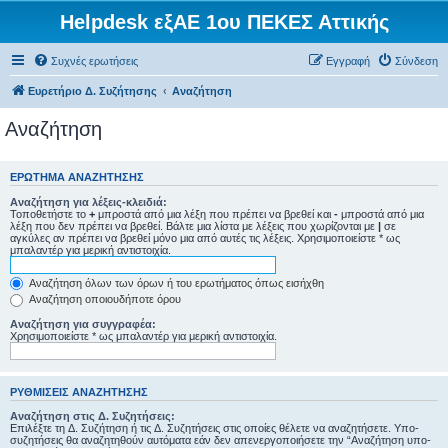
Helpdesk εξΑΕ 1ου ΠΕΚΕΣ Αττικής
Συχνές ερωτήσεις
Εγγραφή
Σύνδεση
Ευρετήριο Δ. Συζήτησης
Αναζήτηση
Αναζήτηση
ΕΡΏΤΗΜΑ ΑΝΑΖΉΤΗΣΗΣ
Αναζήτηση για λέξεις-κλειδιά:
Τοποθετήστε το
+
μπροστά από μια λέξη που πρέπει να βρεθεί και
-
μπροστά από μια
λέξη που δεν πρέπει να βρεθεί. Βάλτε μια λίστα με λέξεις που χωρίζονται με
|
σε
αγκύλες αν πρέπει να βρεθεί μόνο μια από αυτές τις λέξεις. Χρησιμοποιείστε * ως
μπαλαντέρ για μερική αντιστοιχία.
Αναζήτηση όλων των όρων ή του ερωτήματος όπως εισήχθη
Αναζήτηση οποιουδήποτε όρου
Αναζήτηση για συγγραφέα:
Χρησιμοποιείστε * ως μπαλαντέρ για μερική αντιστοιχία.
ΡΥΘΜΊΣΕΙΣ ΑΝΑΖΉΤΗΣΗΣ
Αναζήτηση στις Δ. Συζητήσεις:
Επιλέξτε τη Δ. Συζήτηση ή τις Δ. Συζητήσεις στις οποίες θέλετε να αναζητήσετε. Υπο-
συζητήσεις θα αναζητηθούν αυτόματα εάν δεν απενεργοποιήσετε την “Αναζήτηση υπο-