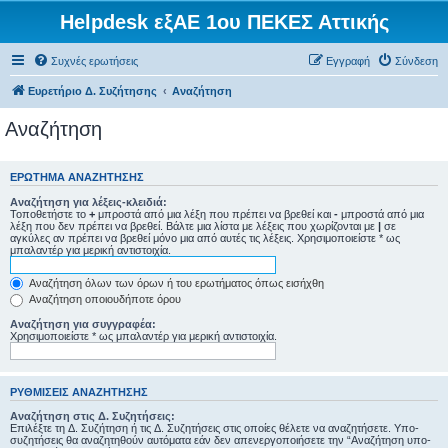
Helpdesk εξΑΕ 1ου ΠΕΚΕΣ Αττικής
Συχνές ερωτήσεις
Εγγραφή
Σύνδεση
Ευρετήριο Δ. Συζήτησης
Αναζήτηση
Αναζήτηση
ΕΡΏΤΗΜΑ ΑΝΑΖΉΤΗΣΗΣ
Αναζήτηση για λέξεις-κλειδιά:
Τοποθετήστε το
+
μπροστά από μια λέξη που πρέπει να βρεθεί και
-
μπροστά από μια
λέξη που δεν πρέπει να βρεθεί. Βάλτε μια λίστα με λέξεις που χωρίζονται με
|
σε
αγκύλες αν πρέπει να βρεθεί μόνο μια από αυτές τις λέξεις. Χρησιμοποιείστε * ως
μπαλαντέρ για μερική αντιστοιχία.
Αναζήτηση όλων των όρων ή του ερωτήματος όπως εισήχθη
Αναζήτηση οποιουδήποτε όρου
Αναζήτηση για συγγραφέα:
Χρησιμοποιείστε * ως μπαλαντέρ για μερική αντιστοιχία.
ΡΥΘΜΊΣΕΙΣ ΑΝΑΖΉΤΗΣΗΣ
Αναζήτηση στις Δ. Συζητήσεις:
Επιλέξτε τη Δ. Συζήτηση ή τις Δ. Συζητήσεις στις οποίες θέλετε να αναζητήσετε. Υπο-
συζητήσεις θα αναζητηθούν αυτόματα εάν δεν απενεργοποιήσετε την “Αναζήτηση υπο-