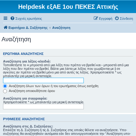
Helpdesk εξΑΕ 1ου ΠΕΚΕΣ Αττικής
Συχνές ερωτήσεις
Εγγραφή
Σύνδεση
Ευρετήριο Δ. Συζήτησης
Αναζήτηση
Αναζήτηση
ΕΡΏΤΗΜΑ ΑΝΑΖΉΤΗΣΗΣ
Αναζήτηση για λέξεις-κλειδιά:
Τοποθετήστε το
+
μπροστά από μια λέξη που πρέπει να βρεθεί και
-
μπροστά από μια
λέξη που δεν πρέπει να βρεθεί. Βάλτε μια λίστα με λέξεις που χωρίζονται με
|
σε
αγκύλες αν πρέπει να βρεθεί μόνο μια από αυτές τις λέξεις. Χρησιμοποιείστε * ως
μπαλαντέρ για μερική αντιστοιχία.
Αναζήτηση όλων των όρων ή του ερωτήματος όπως εισήχθη
Αναζήτηση οποιουδήποτε όρου
Αναζήτηση για συγγραφέα:
Χρησιμοποιείστε * ως μπαλαντέρ για μερική αντιστοιχία.
ΡΥΘΜΊΣΕΙΣ ΑΝΑΖΉΤΗΣΗΣ
Αναζήτηση στις Δ. Συζητήσεις:
Επιλέξτε τη Δ. Συζήτηση ή τις Δ. Συζητήσεις στις οποίες θέλετε να αναζητήσετε. Υπο-
συζητήσεις θα αναζητηθούν αυτόματα εάν δεν απενεργοποιήσετε την “Αναζήτηση υπο-