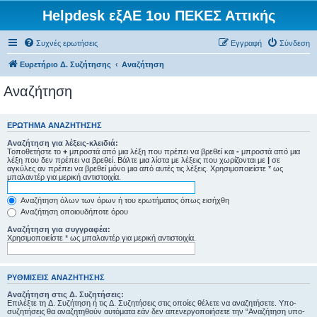
Helpdesk εξΑΕ 1ου ΠΕΚΕΣ Αττικής
Συχνές ερωτήσεις
Εγγραφή
Σύνδεση
Ευρετήριο Δ. Συζήτησης
Αναζήτηση
Αναζήτηση
ΕΡΏΤΗΜΑ ΑΝΑΖΉΤΗΣΗΣ
Αναζήτηση για λέξεις-κλειδιά:
Τοποθετήστε το
+
μπροστά από μια λέξη που πρέπει να βρεθεί και
-
μπροστά από μια
λέξη που δεν πρέπει να βρεθεί. Βάλτε μια λίστα με λέξεις που χωρίζονται με
|
σε
αγκύλες αν πρέπει να βρεθεί μόνο μια από αυτές τις λέξεις. Χρησιμοποιείστε * ως
μπαλαντέρ για μερική αντιστοιχία.
Αναζήτηση όλων των όρων ή του ερωτήματος όπως εισήχθη
Αναζήτηση οποιουδήποτε όρου
Αναζήτηση για συγγραφέα:
Χρησιμοποιείστε * ως μπαλαντέρ για μερική αντιστοιχία.
ΡΥΘΜΊΣΕΙΣ ΑΝΑΖΉΤΗΣΗΣ
Αναζήτηση στις Δ. Συζητήσεις:
Επιλέξτε τη Δ. Συζήτηση ή τις Δ. Συζητήσεις στις οποίες θέλετε να αναζητήσετε. Υπο-
συζητήσεις θα αναζητηθούν αυτόματα εάν δεν απενεργοποιήσετε την “Αναζήτηση υπο-