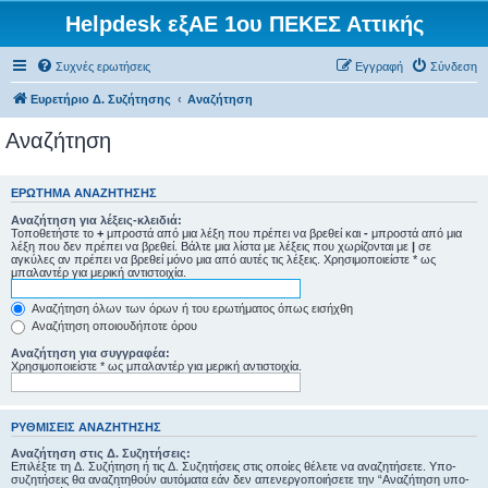
Helpdesk εξΑΕ 1ου ΠΕΚΕΣ Αττικής
Συχνές ερωτήσεις
Εγγραφή
Σύνδεση
Ευρετήριο Δ. Συζήτησης
Αναζήτηση
Αναζήτηση
ΕΡΏΤΗΜΑ ΑΝΑΖΉΤΗΣΗΣ
Αναζήτηση για λέξεις-κλειδιά:
Τοποθετήστε το
+
μπροστά από μια λέξη που πρέπει να βρεθεί και
-
μπροστά από μια
λέξη που δεν πρέπει να βρεθεί. Βάλτε μια λίστα με λέξεις που χωρίζονται με
|
σε
αγκύλες αν πρέπει να βρεθεί μόνο μια από αυτές τις λέξεις. Χρησιμοποιείστε * ως
μπαλαντέρ για μερική αντιστοιχία.
Αναζήτηση όλων των όρων ή του ερωτήματος όπως εισήχθη
Αναζήτηση οποιουδήποτε όρου
Αναζήτηση για συγγραφέα:
Χρησιμοποιείστε * ως μπαλαντέρ για μερική αντιστοιχία.
ΡΥΘΜΊΣΕΙΣ ΑΝΑΖΉΤΗΣΗΣ
Αναζήτηση στις Δ. Συζητήσεις:
Επιλέξτε τη Δ. Συζήτηση ή τις Δ. Συζητήσεις στις οποίες θέλετε να αναζητήσετε. Υπο-
συζητήσεις θα αναζητηθούν αυτόματα εάν δεν απενεργοποιήσετε την “Αναζήτηση υπο-