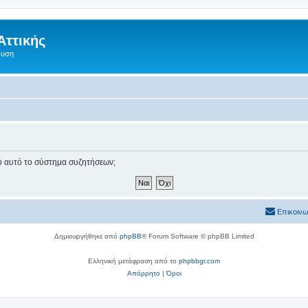
Αττικής
ευση
πό αυτό το σύστημα συζητήσεων;
Επικοινω
Δημιουργήθηκε από
phpBB
® Forum Software © phpBB Limited
Ελληνική μετάφραση από το
phpbbgr.com
Απόρρητο
|
Όροι