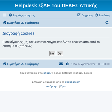
Helpdesk εξΑΕ 1ου ΠΕΚΕΣ Αττικής
Συχνές ερωτήσεις
Εγγραφή
Σύνδεση
Α
Ευρετήριο Δ. Συζήτησης
ν
Διαγραφή cookies
α
ζ
Είστε σίγουρος (-η) ότι θέλετε να διαγράψετε όλα τα cookies από αυτό το
σύστημα συζητήσεων;
ή
τ
η
Ευρετήριο Δ. Συζήτησης
Όλοι οι χρόνοι είναι
UTC+03:00
σ
η
Δημιουργήθηκε από
phpBB
® Forum Software © phpBB Limited
Ελληνική μετάφραση από το
phpbbgr.com
Απόρρητο
|
Όροι