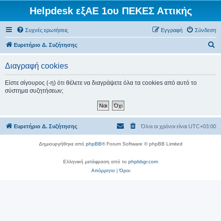
Helpdesk εξΑΕ 1ου ΠΕΚΕΣ Αττικής
Συχνές ερωτήσεις
Εγγραφή
Σύνδεση
Α
Ευρετήριο Δ. Συζήτησης
ν
Διαγραφή cookies
α
ζ
Είστε σίγουρος (-η) ότι θέλετε να διαγράψετε όλα τα cookies από αυτό το
σύστημα συζητήσεων;
ή
τ
η
Ευρετήριο Δ. Συζήτησης
Όλοι οι χρόνοι είναι
UTC+03:00
σ
η
Δημιουργήθηκε από
phpBB
® Forum Software © phpBB Limited
Ελληνική μετάφραση από το
phpbbgr.com
Απόρρητο
|
Όροι