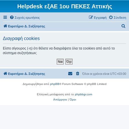
Helpdesk εξΑΕ 1ου ΠΕΚΕΣ Αττικής
Συχνές ερωτήσεις
Εγγραφή
Σύνδεση
Α
Ευρετήριο Δ. Συζήτησης
ν
Διαγραφή cookies
α
ζ
Είστε σίγουρος (-η) ότι θέλετε να διαγράψετε όλα τα cookies από αυτό το
σύστημα συζητήσεων;
ή
τ
η
Ευρετήριο Δ. Συζήτησης
Όλοι οι χρόνοι είναι
UTC+03:00
σ
η
Δημιουργήθηκε από
phpBB
® Forum Software © phpBB Limited
Ελληνική μετάφραση από το
phpbbgr.com
Απόρρητο
|
Όροι