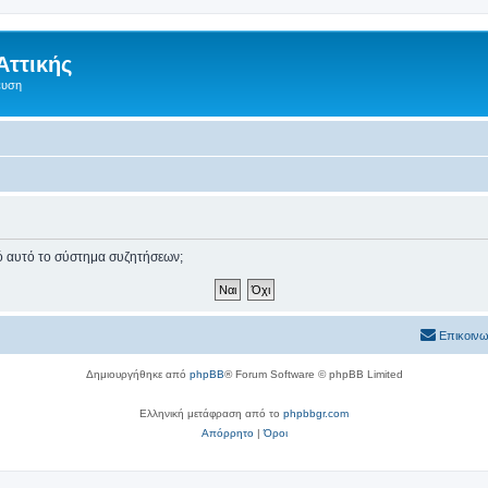
Αττικής
ευση
πό αυτό το σύστημα συζητήσεων;
Επικοινω
Δημιουργήθηκε από
phpBB
® Forum Software © phpBB Limited
Ελληνική μετάφραση από το
phpbbgr.com
Απόρρητο
|
Όροι