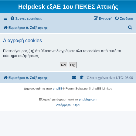
Helpdesk εξΑΕ 1ου ΠΕΚΕΣ Αττικής
Συχνές ερωτήσεις
Εγγραφή
Σύνδεση
Α
Ευρετήριο Δ. Συζήτησης
ν
Διαγραφή cookies
α
ζ
Είστε σίγουρος (-η) ότι θέλετε να διαγράψετε όλα τα cookies από αυτό το
σύστημα συζητήσεων;
ή
τ
η
Ευρετήριο Δ. Συζήτησης
Όλοι οι χρόνοι είναι
UTC+03:00
σ
η
Δημιουργήθηκε από
phpBB
® Forum Software © phpBB Limited
Ελληνική μετάφραση από το
phpbbgr.com
Απόρρητο
|
Όροι