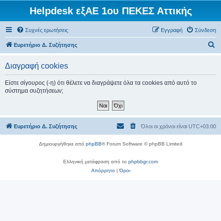
Helpdesk εξΑΕ 1ου ΠΕΚΕΣ Αττικής
Συχνές ερωτήσεις
Εγγραφή
Σύνδεση
Α
Ευρετήριο Δ. Συζήτησης
ν
Διαγραφή cookies
α
ζ
Είστε σίγουρος (-η) ότι θέλετε να διαγράψετε όλα τα cookies από αυτό το
σύστημα συζητήσεων;
ή
τ
η
Ευρετήριο Δ. Συζήτησης
Όλοι οι χρόνοι είναι
UTC+03:00
σ
η
Δημιουργήθηκε από
phpBB
® Forum Software © phpBB Limited
Ελληνική μετάφραση από το
phpbbgr.com
Απόρρητο
|
Όροι