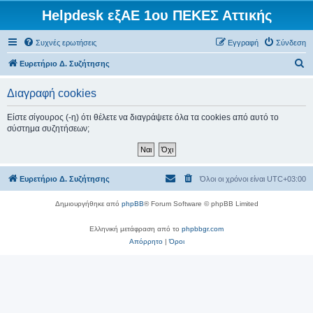
Helpdesk εξΑΕ 1ου ΠΕΚΕΣ Αττικής
Συχνές ερωτήσεις
Εγγραφή
Σύνδεση
Α
Ευρετήριο Δ. Συζήτησης
ν
Διαγραφή cookies
α
ζ
Είστε σίγουρος (-η) ότι θέλετε να διαγράψετε όλα τα cookies από αυτό το
σύστημα συζητήσεων;
ή
τ
η
Ευρετήριο Δ. Συζήτησης
Όλοι οι χρόνοι είναι
UTC+03:00
σ
η
Δημιουργήθηκε από
phpBB
® Forum Software © phpBB Limited
Ελληνική μετάφραση από το
phpbbgr.com
Απόρρητο
|
Όροι