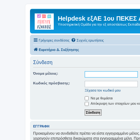
Helpdesk εξΑΕ 1ου ΠΕΚΕΣ 
Υποστηρικτική Ομάδα για την εξ αποστάσεως Εκπαίδ
Γρήγορες συνδέσεις
Συχνές ερωτήσεις
Ευρετήριο Δ. Συζήτησης
Σύνδεση
Όνομα μέλους:
Κωδικός πρόσβασης:
Ξέχασα τον κωδικό μου
Να με θυμάσαι
Απόκρυψη των στοιχείων μου κατ
ΕΓΓΡΑΦΉ
Προκειμένου να συνδεθείτε πρέπει να είστε εγγεγραμμένο μέλος.
χορηγούν επιπρόσθετα δικαιώματα στα εγγεγραμμένα μέλη. Πριν 