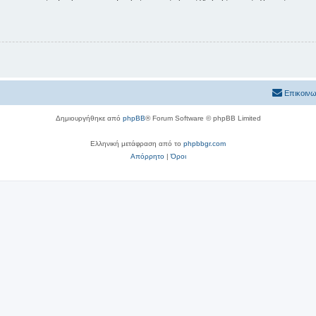
Επικοινω
Δημιουργήθηκε από
phpBB
® Forum Software © phpBB Limited
Ελληνική μετάφραση από το
phpbbgr.com
Απόρρητο
|
Όροι