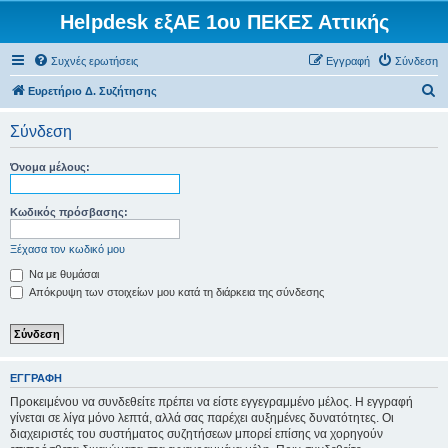
Helpdesk εξΑΕ 1ου ΠΕΚΕΣ Αττικής
Συχνές ερωτήσεις
Εγγραφή
Σύνδεση
Α
Ευρετήριο Δ. Συζήτησης
ν
Σύνδεση
α
ζ
Όνομα μέλους:
ή
τ
Κωδικός πρόσβασης:
η
Ξέχασα τον κωδικό μου
σ
Να με θυμάσαι
η
Απόκρυψη των στοιχείων μου κατά τη διάρκεια της σύνδεσης
ΕΓΓΡΑΦΉ
Προκειμένου να συνδεθείτε πρέπει να είστε εγγεγραμμένο μέλος. Η εγγραφή
γίνεται σε λίγα μόνο λεπτά, αλλά σας παρέχει αυξημένες δυνατότητες. Οι
διαχειριστές του συστήματος συζητήσεων μπορεί επίσης να χορηγούν