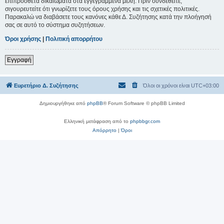
επιπρόσθετα δικαιώματα στα εγγεγραμμένα μέλη. Πριν συνδεθείτε,
σιγουρευτείτε ότι γνωρίζετε τους όρους χρήσης και τις σχετικές πολιτικές.
Παρακαλώ να διαβάσετε τους κανόνες κάθε Δ. Συζήτησης κατά την πλοήγησή
σας σε αυτό το σύστημα συζητήσεων.
Όροι χρήσης
|
Πολιτική απορρήτου
Εγγραφή
Ευρετήριο Δ. Συζήτησης
Όλοι οι χρόνοι είναι
UTC+03:00
Δημιουργήθηκε από
phpBB
® Forum Software © phpBB Limited
Ελληνική μετάφραση από το
phpbbgr.com
Απόρρητο
|
Όροι