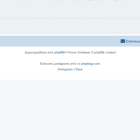
Επικοινω
Δημιουργήθηκε από
phpBB
® Forum Software © phpBB Limited
Ελληνική μετάφραση από το
phpbbgr.com
Απόρρητο
|
Όροι