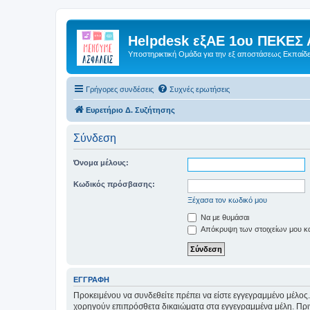
Helpdesk εξΑΕ 1ου ΠΕΚΕΣ 
Υποστηρικτική Ομάδα για την εξ αποστάσεως Εκπαίδ
Γρήγορες συνδέσεις
Συχνές ερωτήσεις
Ευρετήριο Δ. Συζήτησης
Σύνδεση
Όνομα μέλους:
Κωδικός πρόσβασης:
Ξέχασα τον κωδικό μου
Να με θυμάσαι
Απόκρυψη των στοιχείων μου κατ
ΕΓΓΡΑΦΉ
Προκειμένου να συνδεθείτε πρέπει να είστε εγγεγραμμένο μέλος.
χορηγούν επιπρόσθετα δικαιώματα στα εγγεγραμμένα μέλη. Πριν 