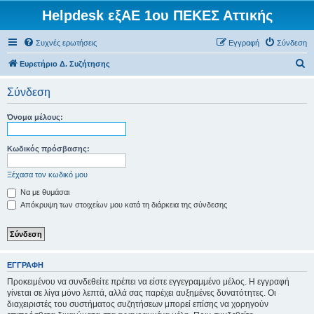
Helpdesk εξΑΕ 1ου ΠΕΚΕΣ Αττικής
Συχνές ερωτήσεις
Εγγραφή
Σύνδεση
Α
Ευρετήριο Δ. Συζήτησης
ν
Σύνδεση
α
ζ
Όνομα μέλους:
ή
τ
Κωδικός πρόσβασης:
η
Ξέχασα τον κωδικό μου
σ
Να με θυμάσαι
η
Απόκρυψη των στοιχείων μου κατά τη διάρκεια της σύνδεσης
ΕΓΓΡΑΦΉ
Προκειμένου να συνδεθείτε πρέπει να είστε εγγεγραμμένο μέλος. Η εγγραφή
γίνεται σε λίγα μόνο λεπτά, αλλά σας παρέχει αυξημένες δυνατότητες. Οι
διαχειριστές του συστήματος συζητήσεων μπορεί επίσης να χορηγούν