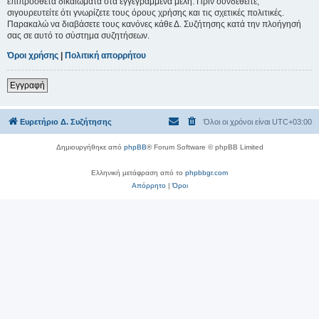
επιπρόσθετα δικαιώματα στα εγγεγραμμένα μέλη. Πριν συνδεθείτε,
σιγουρευτείτε ότι γνωρίζετε τους όρους χρήσης και τις σχετικές πολιτικές.
Παρακαλώ να διαβάσετε τους κανόνες κάθε Δ. Συζήτησης κατά την πλοήγησή
σας σε αυτό το σύστημα συζητήσεων.
Όροι χρήσης
|
Πολιτική απορρήτου
Εγγραφή
Ευρετήριο Δ. Συζήτησης
Όλοι οι χρόνοι είναι
UTC+03:00
Δημιουργήθηκε από
phpBB
® Forum Software © phpBB Limited
Ελληνική μετάφραση από το
phpbbgr.com
Απόρρητο
|
Όροι