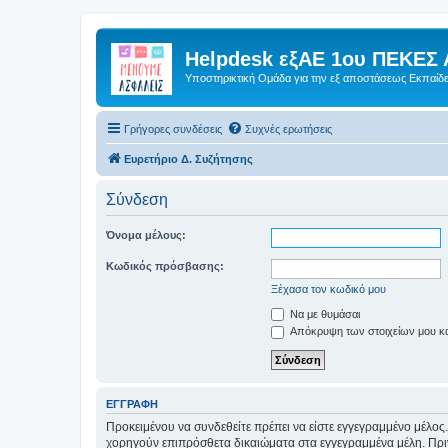
Helpdesk εξΑΕ 1ου ΠΕΚΕΣ 
Υποστηρικτική Ομάδα για την εξ αποστάσεως Εκπαίδ
Γρήγορες συνδέσεις
Συχνές ερωτήσεις
Ευρετήριο Δ. Συζήτησης
Σύνδεση
Όνομα μέλους:
Κωδικός πρόσβασης:
Ξέχασα τον κωδικό μου
Να με θυμάσαι
Απόκρυψη των στοιχείων μου κατ
ΕΓΓΡΑΦΉ
Προκειμένου να συνδεθείτε πρέπει να είστε εγγεγραμμένο μέλος.
χορηγούν επιπρόσθετα δικαιώματα στα εγγεγραμμένα μέλη. Πριν 