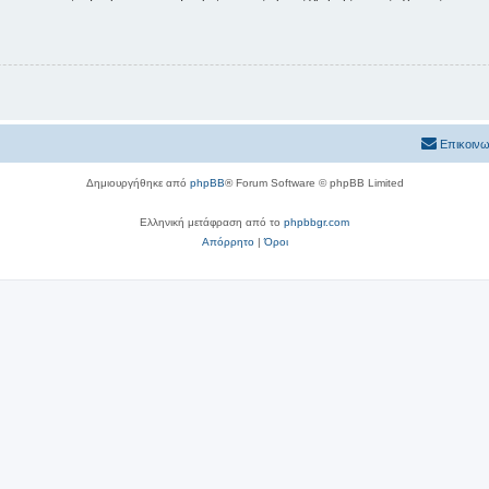
Επικοινω
Δημιουργήθηκε από
phpBB
® Forum Software © phpBB Limited
Ελληνική μετάφραση από το
phpbbgr.com
Απόρρητο
|
Όροι