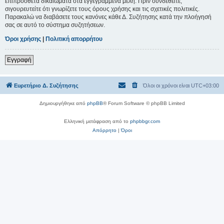
επιπρόσθετα δικαιώματα στα εγγεγραμμένα μέλη. Πριν συνδεθείτε,
σιγουρευτείτε ότι γνωρίζετε τους όρους χρήσης και τις σχετικές πολιτικές.
Παρακαλώ να διαβάσετε τους κανόνες κάθε Δ. Συζήτησης κατά την πλοήγησή
σας σε αυτό το σύστημα συζητήσεων.
Όροι χρήσης
|
Πολιτική απορρήτου
Εγγραφή
Ευρετήριο Δ. Συζήτησης
Όλοι οι χρόνοι είναι
UTC+03:00
Δημιουργήθηκε από
phpBB
® Forum Software © phpBB Limited
Ελληνική μετάφραση από το
phpbbgr.com
Απόρρητο
|
Όροι