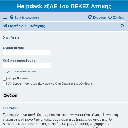
Helpdesk εξΑΕ 1ου ΠΕΚΕΣ Αττικής
Συχνές ερωτήσεις
Εγγραφή
Σύνδεση
Α
Ευρετήριο Δ. Συζήτησης
ν
Σύνδεση
α
ζ
Όνομα μέλους:
ή
τ
Κωδικός πρόσβασης:
η
Ξέχασα τον κωδικό μου
σ
Να με θυμάσαι
η
Απόκρυψη των στοιχείων μου κατά τη διάρκεια της σύνδεσης
ΕΓΓΡΑΦΉ
Προκειμένου να συνδεθείτε πρέπει να είστε εγγεγραμμένο μέλος. Η εγγραφή
γίνεται σε λίγα μόνο λεπτά, αλλά σας παρέχει αυξημένες δυνατότητες. Οι
διαχειριστές του συστήματος συζητήσεων μπορεί επίσης να χορηγούν