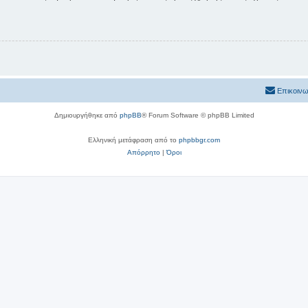
Επικοινω
Δημιουργήθηκε από
phpBB
® Forum Software © phpBB Limited
Ελληνική μετάφραση από το
phpbbgr.com
Απόρρητο
|
Όροι