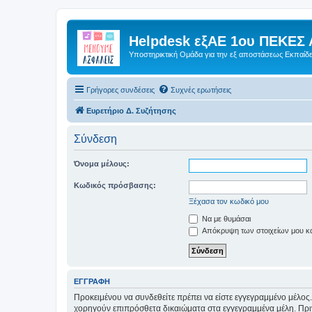
Helpdesk εξΑΕ 1ου ΠΕΚΕΣ 
Υποστηρικτική Ομάδα για την εξ αποστάσεως Εκπαίδ
Γρήγορες συνδέσεις
Συχνές ερωτήσεις
Ευρετήριο Δ. Συζήτησης
Σύνδεση
Όνομα μέλους:
Κωδικός πρόσβασης:
Ξέχασα τον κωδικό μου
Να με θυμάσαι
Απόκρυψη των στοιχείων μου κατ
ΕΓΓΡΑΦΉ
Προκειμένου να συνδεθείτε πρέπει να είστε εγγεγραμμένο μέλος.
χορηγούν επιπρόσθετα δικαιώματα στα εγγεγραμμένα μέλη. Πριν 