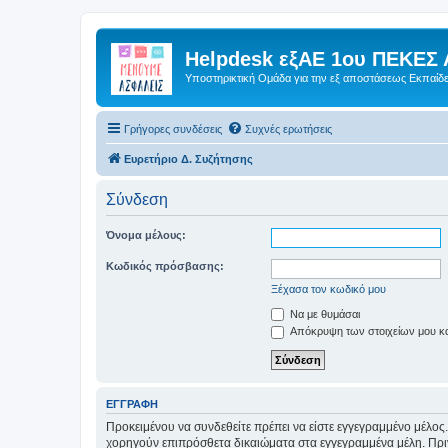
Helpdesk εξΑΕ 1ου ΠΕΚΕΣ 
Υποστηρικτική Ομάδα για την εξ αποστάσεως Εκπαίδ
Γρήγορες συνδέσεις
Συχνές ερωτήσεις
Ευρετήριο Δ. Συζήτησης
Σύνδεση
Όνομα μέλους:
Κωδικός πρόσβασης:
Ξέχασα τον κωδικό μου
Να με θυμάσαι
Απόκρυψη των στοιχείων μου κατ
ΕΓΓΡΑΦΉ
Προκειμένου να συνδεθείτε πρέπει να είστε εγγεγραμμένο μέλος.
χορηγούν επιπρόσθετα δικαιώματα στα εγγεγραμμένα μέλη. Πριν 