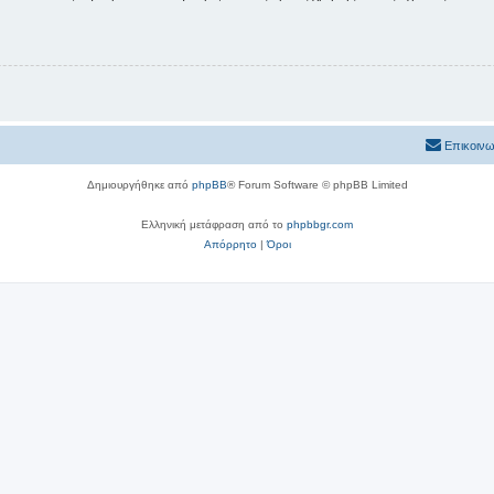
Επικοινω
Δημιουργήθηκε από
phpBB
® Forum Software © phpBB Limited
Ελληνική μετάφραση από το
phpbbgr.com
Απόρρητο
|
Όροι