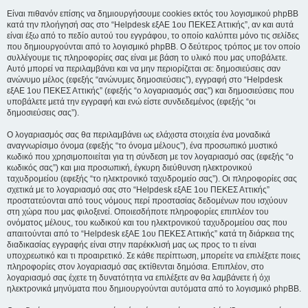
Είναι πιθανόν επίσης να δημιουργήσουμε cookies εκτός του λογισμικού phpBB
κατά την πλοήγησή σας στο “Helpdesk εξΑΕ 1ου ΠΕΚΕΣ Αττικής”, αν και αυτά
είναι έξω από το πεδίο αυτού του εγγράφου, το οποίο καλύπτει μόνο τις σελίδες
που δημιουργούνται από το λογισμικό phpBB. Ο δεύτερος τρόπος με τον οποίο
συλλέγουμε τις πληροφορίες σας είναι με βάση το υλικό που μας υποβάλετε.
Αυτό μπορεί να περιλαμβάνει και να μην περιορίζεται σε: δημοσιεύσεις σαν
ανώνυμο μέλος (εφεξής “ανώνυμες δημοσιεύσεις”), εγγραφή στο “Helpdesk
εξΑΕ 1ου ΠΕΚΕΣ Αττικής” (εφεξής “ο λογαριασμός σας”) και δημοσιεύσεις που
υποβάλετε μετά την εγγραφή και ενώ είστε συνδεδεμένος (εφεξής “οι
δημοσιεύσεις σας”).
Ο λογαριασμός σας θα περιλαμβάνει ως ελάχιστα στοιχεία ένα μοναδικά
αναγνωρίσιμο όνομα (εφεξής “το όνομα μέλους”), ένα προσωπικό μυστικό
κωδικό που χρησιμοποιείται για τη σύνδεση με τον λογαριασμό σας (εφεξής “ο
κωδικός σας”) και μια προσωπική, έγκυρη διεύθυνση ηλεκτρονικού
ταχυδρομείου (εφεξής “το ηλεκτρονικό ταχυδρομείο σας”). Οι πληροφορίες σας
σχετικά με το λογαριασμό σας στο “Helpdesk εξΑΕ 1ου ΠΕΚΕΣ Αττικής”
προστατεύονται από τους νόμους περί προστασίας δεδομένων που ισχύουν
στη χώρα που μας φιλοξενεί. Οποιεσδήποτε πληροφορίες επιπλέον του
ονόματος μέλους, του κωδικού και του ηλεκτρονικού ταχυδρομείου σας που
απαιτούνται από το “Helpdesk εξΑΕ 1ου ΠΕΚΕΣ Αττικής” κατά τη διάρκεια της
διαδικασίας εγγραφής είναι στην παρέκκλισή μας ως προς το τι είναι
υποχρεωτικό και τι προαιρετικό. Σε κάθε περίπτωση, μπορείτε να επιλέξετε ποιες
πληροφορίες στον λογαριασμό σας εκτίθενται δημόσια. Επιπλέον, στο
λογαριασμό σας έχετε τη δυνατότητα να επιλέξετε αν θα λαμβάνετε ή όχι
ηλεκτρονικά μηνύματα που δημιουργούνται αυτόματα από το λογισμικό phpBB.