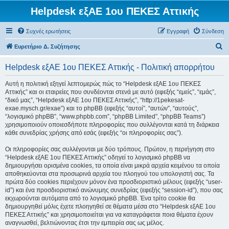
Helpdesk εξΑΕ 1ου ΠΕΚΕΣ Αττικής
Συχνές ερωτήσεις
Εγγραφή
Σύνδεση
Α
Ευρετήριο Δ. Συζήτησης
ν
Helpdesk εξΑΕ 1ου ΠΕΚΕΣ Αττικής - Πολιτική απορρήτου
α
ζ
Αυτή η πολιτική εξηγεί λεπτομερώς πώς το “Helpdesk εξΑΕ 1ου ΠΕΚΕΣ
Αττικής” και οι εταιρείες που συνδέονται στενά με αυτό (εφεξής “εμείς”, “εμάς”,
ή
“δικό μας”, “Helpdesk εξΑΕ 1ου ΠΕΚΕΣ Αττικής”, “http://1pekesat-
τ
exae.mysch.gr/exae”) και το phpBB (εφεξής “αυτοί”, “αυτών”, “αυτούς”,
“λογισμικό phpBB”, “www.phpbb.com”, “phpBB Limited”, “phpBB Teams”)
η
χρησιμοποιούν οποιεσδήποτε πληροφορίες που συλλέγονται κατά τη διάρκεια
σ
κάθε συνεδρίας χρήσης από εσάς (εφεξής “οι πληροφορίες σας”).
η
Οι πληροφορίες σας συλλέγονται με δύο τρόπους. Πρώτον, η περιήγηση στο
“Helpdesk εξΑΕ 1ου ΠΕΚΕΣ Αττικής” οδηγεί το λογισμικό phpBB να
δημιουργήσει ορισμένα cookies, τα οποία είναι μικρά αρχεία κειμένου τα οποία
αποθηκεύονται στα προσωρινά αρχεία του πλοηγού του υπολογιστή σας. Τα
πρώτα δύο cookies περιέχουν μόνον ένα προσδιοριστικό μέλους (εφεξής “user-
id”) και ένα προσδιοριστικό ανώνυμης συνεδρίας (εφεξής “session-id”), που σας
εκχωρούνται αυτόματα από το λογισμικό phpBB. Ένα τρίτο cookie θα
δημιουργηθεί μόλις έχετε πλοηγηθεί σε θέματα μέσα στο “Helpdesk εξΑΕ 1ου
ΠΕΚΕΣ Αττικής” και χρησιμοποιείται για να καταγράφεται ποια θέματα έχουν
αναγνωσθεί, βελτιώνοντας έτσι την εμπειρία σας ως μέλος.