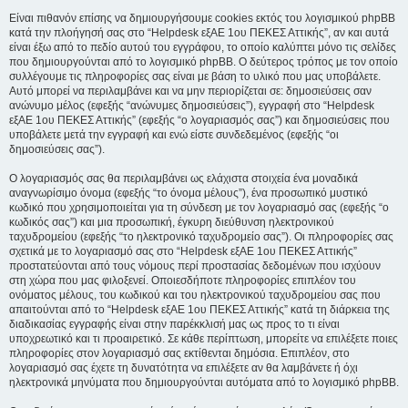
Είναι πιθανόν επίσης να δημιουργήσουμε cookies εκτός του λογισμικού phpBB
κατά την πλοήγησή σας στο “Helpdesk εξΑΕ 1ου ΠΕΚΕΣ Αττικής”, αν και αυτά
είναι έξω από το πεδίο αυτού του εγγράφου, το οποίο καλύπτει μόνο τις σελίδες
που δημιουργούνται από το λογισμικό phpBB. Ο δεύτερος τρόπος με τον οποίο
συλλέγουμε τις πληροφορίες σας είναι με βάση το υλικό που μας υποβάλετε.
Αυτό μπορεί να περιλαμβάνει και να μην περιορίζεται σε: δημοσιεύσεις σαν
ανώνυμο μέλος (εφεξής “ανώνυμες δημοσιεύσεις”), εγγραφή στο “Helpdesk
εξΑΕ 1ου ΠΕΚΕΣ Αττικής” (εφεξής “ο λογαριασμός σας”) και δημοσιεύσεις που
υποβάλετε μετά την εγγραφή και ενώ είστε συνδεδεμένος (εφεξής “οι
δημοσιεύσεις σας”).
Ο λογαριασμός σας θα περιλαμβάνει ως ελάχιστα στοιχεία ένα μοναδικά
αναγνωρίσιμο όνομα (εφεξής “το όνομα μέλους”), ένα προσωπικό μυστικό
κωδικό που χρησιμοποιείται για τη σύνδεση με τον λογαριασμό σας (εφεξής “ο
κωδικός σας”) και μια προσωπική, έγκυρη διεύθυνση ηλεκτρονικού
ταχυδρομείου (εφεξής “το ηλεκτρονικό ταχυδρομείο σας”). Οι πληροφορίες σας
σχετικά με το λογαριασμό σας στο “Helpdesk εξΑΕ 1ου ΠΕΚΕΣ Αττικής”
προστατεύονται από τους νόμους περί προστασίας δεδομένων που ισχύουν
στη χώρα που μας φιλοξενεί. Οποιεσδήποτε πληροφορίες επιπλέον του
ονόματος μέλους, του κωδικού και του ηλεκτρονικού ταχυδρομείου σας που
απαιτούνται από το “Helpdesk εξΑΕ 1ου ΠΕΚΕΣ Αττικής” κατά τη διάρκεια της
διαδικασίας εγγραφής είναι στην παρέκκλισή μας ως προς το τι είναι
υποχρεωτικό και τι προαιρετικό. Σε κάθε περίπτωση, μπορείτε να επιλέξετε ποιες
πληροφορίες στον λογαριασμό σας εκτίθενται δημόσια. Επιπλέον, στο
λογαριασμό σας έχετε τη δυνατότητα να επιλέξετε αν θα λαμβάνετε ή όχι
ηλεκτρονικά μηνύματα που δημιουργούνται αυτόματα από το λογισμικό phpBB.