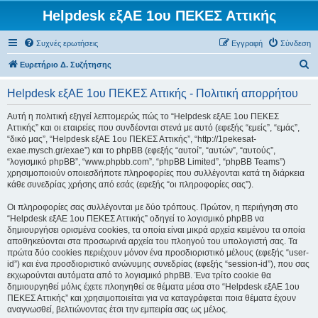
Helpdesk εξΑΕ 1ου ΠΕΚΕΣ Αττικής
Συχνές ερωτήσεις
Εγγραφή
Σύνδεση
Α
Ευρετήριο Δ. Συζήτησης
ν
Helpdesk εξΑΕ 1ου ΠΕΚΕΣ Αττικής - Πολιτική απορρήτου
α
ζ
Αυτή η πολιτική εξηγεί λεπτομερώς πώς το “Helpdesk εξΑΕ 1ου ΠΕΚΕΣ
Αττικής” και οι εταιρείες που συνδέονται στενά με αυτό (εφεξής “εμείς”, “εμάς”,
ή
“δικό μας”, “Helpdesk εξΑΕ 1ου ΠΕΚΕΣ Αττικής”, “http://1pekesat-
τ
exae.mysch.gr/exae”) και το phpBB (εφεξής “αυτοί”, “αυτών”, “αυτούς”,
“λογισμικό phpBB”, “www.phpbb.com”, “phpBB Limited”, “phpBB Teams”)
η
χρησιμοποιούν οποιεσδήποτε πληροφορίες που συλλέγονται κατά τη διάρκεια
σ
κάθε συνεδρίας χρήσης από εσάς (εφεξής “οι πληροφορίες σας”).
η
Οι πληροφορίες σας συλλέγονται με δύο τρόπους. Πρώτον, η περιήγηση στο
“Helpdesk εξΑΕ 1ου ΠΕΚΕΣ Αττικής” οδηγεί το λογισμικό phpBB να
δημιουργήσει ορισμένα cookies, τα οποία είναι μικρά αρχεία κειμένου τα οποία
αποθηκεύονται στα προσωρινά αρχεία του πλοηγού του υπολογιστή σας. Τα
πρώτα δύο cookies περιέχουν μόνον ένα προσδιοριστικό μέλους (εφεξής “user-
id”) και ένα προσδιοριστικό ανώνυμης συνεδρίας (εφεξής “session-id”), που σας
εκχωρούνται αυτόματα από το λογισμικό phpBB. Ένα τρίτο cookie θα
δημιουργηθεί μόλις έχετε πλοηγηθεί σε θέματα μέσα στο “Helpdesk εξΑΕ 1ου
ΠΕΚΕΣ Αττικής” και χρησιμοποιείται για να καταγράφεται ποια θέματα έχουν
αναγνωσθεί, βελτιώνοντας έτσι την εμπειρία σας ως μέλος.