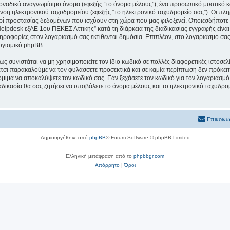
μοναδικά αναγνωρίσιμο όνομα (εφεξής “το όνομα μέλους”), ένα προσωπικό μυστικό κ
υνση ηλεκτρονικού ταχυδρομείου (εφεξής “το ηλεκτρονικό ταχυδρομείο σας”). Οι πλ
ί προστασίας δεδομένων που ισχύουν στη χώρα που μας φιλοξενεί. Οποιεσδήποτε 
lpdesk εξΑΕ 1ου ΠΕΚΕΣ Αττικής” κατά τη διάρκεια της διαδικασίας εγγραφής είναι σ
ληροφορίες στον λογαριασμό σας εκτίθενται δημόσια. Επιπλέον, στο λογαριασμό σας 
ογισμικό phpBB.
ς συνιστάται να μη χρησιμοποιείτε τον ίδιο κωδικό σε πολλές διαφορετικές ιστοσελ
τσι παρακαλούμε να τον φυλάσσετε προσεκτικά και σε καμία περίπτωση δεν πρόκει
όμιμα να αποκαλύψετε τον κωδικό σας. Εάν ξεχάσετε τον κωδικό για τον λογαριασμό 
δικασία θα σας ζητήσει να υποβάλετε το όνομα μέλους και το ηλεκτρονικό ταχυδρομ
Επικοινω
Δημιουργήθηκε από
phpBB
® Forum Software © phpBB Limited
Ελληνική μετάφραση από το
phpbbgr.com
Απόρρητο
|
Όροι