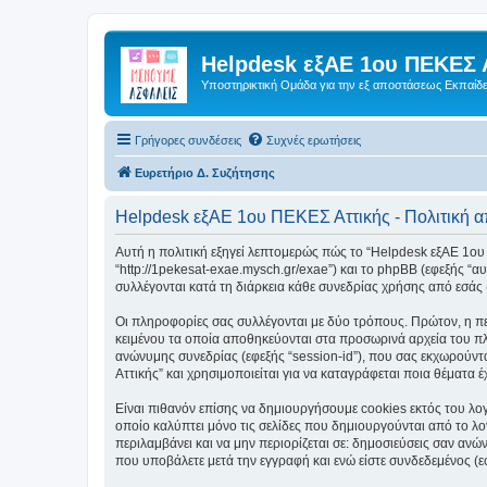
Helpdesk εξΑΕ 1ου ΠΕΚΕΣ 
Υποστηρικτική Ομάδα για την εξ αποστάσεως Εκπαίδ
Γρήγορες συνδέσεις
Συχνές ερωτήσεις
Ευρετήριο Δ. Συζήτησης
Helpdesk εξΑΕ 1ου ΠΕΚΕΣ Αττικής - Πολιτική 
Αυτή η πολιτική εξηγεί λεπτομερώς πώς το “Helpdesk εξΑΕ 1ου Π
“http://1pekesat-exae.mysch.gr/exae”) και το phpBB (εφεξής 
συλλέγονται κατά τη διάρκεια κάθε συνεδρίας χρήσης από εσάς 
Οι πληροφορίες σας συλλέγονται με δύο τρόπους. Πρώτον, η πε
κειμένου τα οποία αποθηκεύονται στα προσωρινά αρχεία του πλ
ανώνυμης συνεδρίας (εφεξής “session-id”), που σας εκχωρούντ
Αττικής” και χρησιμοποιείται για να καταγράφεται ποια θέματα 
Είναι πιθανόν επίσης να δημιουργήσουμε cookies εκτός του λο
οποίο καλύπτει μόνο τις σελίδες που δημιουργούνται από το λο
περιλαμβάνει και να μην περιορίζεται σε: δημοσιεύσεις σαν αν
που υποβάλετε μετά την εγγραφή και ενώ είστε συνδεδεμένος (εφ