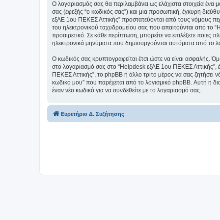
Ο λογαριασμός σας θα περιλαμβάνει ως ελάχιστα στοιχεία ένα 
σας (εφεξής “ο κωδικός σας”) και μια προσωπική, έγκυρη διεύθ
εξΑΕ 1ου ΠΕΚΕΣ Αττικής” προστατεύονται από τους νόμους περ
του ηλεκτρονικού ταχυδρομείου σας που απαιτούνται από το “He
προαιρετικό. Σε κάθε περίπτωση, μπορείτε να επιλέξετε ποιες π
ηλεκτρονικά μηνύματα που δημιουργούνται αυτόματα από το λ
Ο κωδικός σας κρυπτογραφείται έτσι ώστε να είναι ασφαλής. Όμω
στο λογαριασμό σας στο “Helpdesk εξΑΕ 1ου ΠΕΚΕΣ Αττικής”, έ
ΠΕΚΕΣ Αττικής”, το phpBB ή άλλο τρίτο μέρος να σας ζητήσει ν
κωδικό μου” που παρέχεται από το λογισμικό phpBB. Αυτή η δια
έναν νέο κωδικό για να συνδεθείτε με το λογαριασμό σας.
Ευρετήριο Δ. Συζήτησης