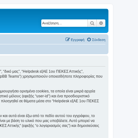
Αναζήτηση
Ειδική αναζήτηση
Εγγραφή
Σύνδεση
ς”, “δικό μας”, “Helpdesk εξΑΕ 1ου ΠΕΚΕΣ Αττικής”,
, “phpBB Teams”) χρησιμοποιούν οποιεσδήποτε πληροφορίες που
ουργήσει ορισμένα cookies, τα οποία είναι μικρά αρχεία
κό μέλους (εφεξής “user-id”) και ένα προσδιοριστικό
τε πλοηγηθεί σε θέματα μέσα στο “Helpdesk εξΑΕ 1ου ΠΕΚΕΣ
και αυτά είναι έξω από το πεδίο αυτού του εγγράφου, το
ίναι με βάση το υλικό που μας υποβάλετε. Αυτό μπορεί να
ΚΕΣ Αττικής” (εφεξής “ο λογαριασμός σας”) και δημοσιεύσεις