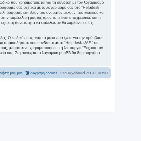
ωδικό που χρησιμοποιείται για τη σύνδεση με τον λογαριασμό
ηροφορίες σας σχετικά με το λογαριασμό σας στο “Helpdesk
πληροφορίες επιπλέον του ονόματος μέλους, του κωδικού και
την παρέκκλισή μας ως προς το τι είναι υποχρεωτικό και τι
έχετε τη δυνατότητα να επιλέξετε αν θα λαμβάνετε ή όχι
ίδες. Ο κωδικός σας είναι το μέσο που έχετε για την πρόσβαση
ται οποιοσδήποτε που συνδέεται με το “Helpdesk εξΑΕ 1ου
σας, μπορείτε να χρησιμοποιήσετε τη λειτουργία “Ξέχασα τον
είο σας. Στη συνέχεια το λογισμικό phpBB θα δημιουργήσει
νήστε μαζί μας
Διαγραφή cookies
Όλοι οι χρόνοι είναι
UTC+03:00