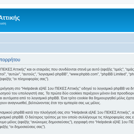
Αττικής
ευση
απορρήτου
ΕΚΕΣ Αττικής” και οι εταιρείες που συνδέονται στενά με αυτό (εφεξής “εμείς”, “εμά
“αυτοί”, “αυτών”, “αυτούς”, “λογισμικό phpBB”, “www.phpbb.com”, “phpBB Limited”
(εφεξής “οι πληροφορίες σας”).
ριήγηση στο “Helpdesk εξΑΕ 1ου ΠΕΚΕΣ Αττικής” οδηγεί το λογισμικό phpBB να δημι
οηγού του υπολογιστή σας. Τα πρώτα δύο cookies περιέχουν μόνον ένα προσδιοριστι
αι αυτόματα από το λογισμικό phpBB. Ένα τρίτο cookie θα δημιουργηθεί μόλις έχε
έχουν αναγνωσθεί, βελτιώνοντας έτσι την εμπειρία σας ως μέλος.
γισμικού phpBB κατά την πλοήγησή σας στο “Helpdesk εξΑΕ 1ου ΠΕΚΕΣ Αττικής”, αν 
γισμικό phpBB. Ο δεύτερος τρόπος με τον οποίο συλλέγουμε τις πληροφορίες σας ε
ώνυμο μέλος (εφεξής “ανώνυμες δημοσιεύσεις”), εγγραφή στο “Helpdesk εξΑΕ 1ου ΠΕ
εξής “οι δημοσιεύσεις σας”).