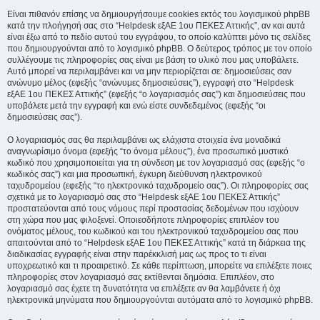
Είναι πιθανόν επίσης να δημιουργήσουμε cookies εκτός του λογισμικού phpBB
κατά την πλοήγησή σας στο “Helpdesk εξΑΕ 1ου ΠΕΚΕΣ Αττικής”, αν και αυτά
είναι έξω από το πεδίο αυτού του εγγράφου, το οποίο καλύπτει μόνο τις σελίδες
που δημιουργούνται από το λογισμικό phpBB. Ο δεύτερος τρόπος με τον οποίο
συλλέγουμε τις πληροφορίες σας είναι με βάση το υλικό που μας υποβάλετε.
Αυτό μπορεί να περιλαμβάνει και να μην περιορίζεται σε: δημοσιεύσεις σαν
ανώνυμο μέλος (εφεξής “ανώνυμες δημοσιεύσεις”), εγγραφή στο “Helpdesk
εξΑΕ 1ου ΠΕΚΕΣ Αττικής” (εφεξής “ο λογαριασμός σας”) και δημοσιεύσεις που
υποβάλετε μετά την εγγραφή και ενώ είστε συνδεδεμένος (εφεξής “οι
δημοσιεύσεις σας”).
Ο λογαριασμός σας θα περιλαμβάνει ως ελάχιστα στοιχεία ένα μοναδικά
αναγνωρίσιμο όνομα (εφεξής “το όνομα μέλους”), ένα προσωπικό μυστικό
κωδικό που χρησιμοποιείται για τη σύνδεση με τον λογαριασμό σας (εφεξής “ο
κωδικός σας”) και μια προσωπική, έγκυρη διεύθυνση ηλεκτρονικού
ταχυδρομείου (εφεξής “το ηλεκτρονικό ταχυδρομείο σας”). Οι πληροφορίες σας
σχετικά με το λογαριασμό σας στο “Helpdesk εξΑΕ 1ου ΠΕΚΕΣ Αττικής”
προστατεύονται από τους νόμους περί προστασίας δεδομένων που ισχύουν
στη χώρα που μας φιλοξενεί. Οποιεσδήποτε πληροφορίες επιπλέον του
ονόματος μέλους, του κωδικού και του ηλεκτρονικού ταχυδρομείου σας που
απαιτούνται από το “Helpdesk εξΑΕ 1ου ΠΕΚΕΣ Αττικής” κατά τη διάρκεια της
διαδικασίας εγγραφής είναι στην παρέκκλισή μας ως προς το τι είναι
υποχρεωτικό και τι προαιρετικό. Σε κάθε περίπτωση, μπορείτε να επιλέξετε ποιες
πληροφορίες στον λογαριασμό σας εκτίθενται δημόσια. Επιπλέον, στο
λογαριασμό σας έχετε τη δυνατότητα να επιλέξετε αν θα λαμβάνετε ή όχι
ηλεκτρονικά μηνύματα που δημιουργούνται αυτόματα από το λογισμικό phpBB.