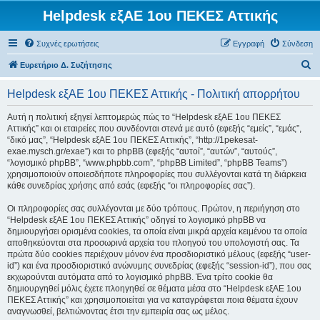
Helpdesk εξΑΕ 1ου ΠΕΚΕΣ Αττικής
Συχνές ερωτήσεις
Εγγραφή
Σύνδεση
Α
Ευρετήριο Δ. Συζήτησης
ν
Helpdesk εξΑΕ 1ου ΠΕΚΕΣ Αττικής - Πολιτική απορρήτου
α
ζ
Αυτή η πολιτική εξηγεί λεπτομερώς πώς το “Helpdesk εξΑΕ 1ου ΠΕΚΕΣ
Αττικής” και οι εταιρείες που συνδέονται στενά με αυτό (εφεξής “εμείς”, “εμάς”,
ή
“δικό μας”, “Helpdesk εξΑΕ 1ου ΠΕΚΕΣ Αττικής”, “http://1pekesat-
τ
exae.mysch.gr/exae”) και το phpBB (εφεξής “αυτοί”, “αυτών”, “αυτούς”,
“λογισμικό phpBB”, “www.phpbb.com”, “phpBB Limited”, “phpBB Teams”)
η
χρησιμοποιούν οποιεσδήποτε πληροφορίες που συλλέγονται κατά τη διάρκεια
σ
κάθε συνεδρίας χρήσης από εσάς (εφεξής “οι πληροφορίες σας”).
η
Οι πληροφορίες σας συλλέγονται με δύο τρόπους. Πρώτον, η περιήγηση στο
“Helpdesk εξΑΕ 1ου ΠΕΚΕΣ Αττικής” οδηγεί το λογισμικό phpBB να
δημιουργήσει ορισμένα cookies, τα οποία είναι μικρά αρχεία κειμένου τα οποία
αποθηκεύονται στα προσωρινά αρχεία του πλοηγού του υπολογιστή σας. Τα
πρώτα δύο cookies περιέχουν μόνον ένα προσδιοριστικό μέλους (εφεξής “user-
id”) και ένα προσδιοριστικό ανώνυμης συνεδρίας (εφεξής “session-id”), που σας
εκχωρούνται αυτόματα από το λογισμικό phpBB. Ένα τρίτο cookie θα
δημιουργηθεί μόλις έχετε πλοηγηθεί σε θέματα μέσα στο “Helpdesk εξΑΕ 1ου
ΠΕΚΕΣ Αττικής” και χρησιμοποιείται για να καταγράφεται ποια θέματα έχουν
αναγνωσθεί, βελτιώνοντας έτσι την εμπειρία σας ως μέλος.