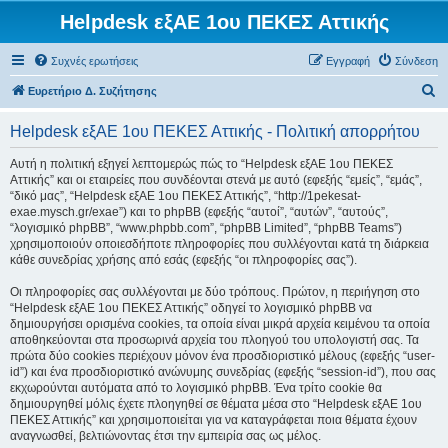
Helpdesk εξΑΕ 1ου ΠΕΚΕΣ Αττικής
Συχνές ερωτήσεις
Εγγραφή
Σύνδεση
Α
Ευρετήριο Δ. Συζήτησης
ν
Helpdesk εξΑΕ 1ου ΠΕΚΕΣ Αττικής - Πολιτική απορρήτου
α
ζ
Αυτή η πολιτική εξηγεί λεπτομερώς πώς το “Helpdesk εξΑΕ 1ου ΠΕΚΕΣ
Αττικής” και οι εταιρείες που συνδέονται στενά με αυτό (εφεξής “εμείς”, “εμάς”,
ή
“δικό μας”, “Helpdesk εξΑΕ 1ου ΠΕΚΕΣ Αττικής”, “http://1pekesat-
τ
exae.mysch.gr/exae”) και το phpBB (εφεξής “αυτοί”, “αυτών”, “αυτούς”,
“λογισμικό phpBB”, “www.phpbb.com”, “phpBB Limited”, “phpBB Teams”)
η
χρησιμοποιούν οποιεσδήποτε πληροφορίες που συλλέγονται κατά τη διάρκεια
σ
κάθε συνεδρίας χρήσης από εσάς (εφεξής “οι πληροφορίες σας”).
η
Οι πληροφορίες σας συλλέγονται με δύο τρόπους. Πρώτον, η περιήγηση στο
“Helpdesk εξΑΕ 1ου ΠΕΚΕΣ Αττικής” οδηγεί το λογισμικό phpBB να
δημιουργήσει ορισμένα cookies, τα οποία είναι μικρά αρχεία κειμένου τα οποία
αποθηκεύονται στα προσωρινά αρχεία του πλοηγού του υπολογιστή σας. Τα
πρώτα δύο cookies περιέχουν μόνον ένα προσδιοριστικό μέλους (εφεξής “user-
id”) και ένα προσδιοριστικό ανώνυμης συνεδρίας (εφεξής “session-id”), που σας
εκχωρούνται αυτόματα από το λογισμικό phpBB. Ένα τρίτο cookie θα
δημιουργηθεί μόλις έχετε πλοηγηθεί σε θέματα μέσα στο “Helpdesk εξΑΕ 1ου
ΠΕΚΕΣ Αττικής” και χρησιμοποιείται για να καταγράφεται ποια θέματα έχουν
αναγνωσθεί, βελτιώνοντας έτσι την εμπειρία σας ως μέλος.