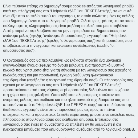
Είναι πιθανόν επίσης να δημιουργήσουμε cookies εκτός του λογισμικού phpBB
κατά την πλοήγησή σας στο “Helpdesk εξΑΕ 1ου ΠΕΚΕΣ Αττικής”, αν και αυτά
είναι έξω από το πεδίο αυτού του εγγράφου, το οποίο καλύπτει μόνο τις σελίδες
που δημιουργούνται από το λογισμικό phpBB. Ο δεύτερος τρόπος με τον οποίο
συλλέγουμε τις πληροφορίες σας είναι με βάση το υλικό που μας υποβάλετε.
Αυτό μπορεί να περιλαμβάνει και να μην περιορίζεται σε: δημοσιεύσεις σαν
ανώνυμο μέλος (εφεξής “ανώνυμες δημοσιεύσεις”), εγγραφή στο “Helpdesk
εξΑΕ 1ου ΠΕΚΕΣ Αττικής” (εφεξής “ο λογαριασμός σας”) και δημοσιεύσεις που
υποβάλετε μετά την εγγραφή και ενώ είστε συνδεδεμένος (εφεξής “οι
δημοσιεύσεις σας”).
Ο λογαριασμός σας θα περιλαμβάνει ως ελάχιστα στοιχεία ένα μοναδικά
αναγνωρίσιμο όνομα (εφεξής “το όνομα μέλους”), ένα προσωπικό μυστικό
κωδικό που χρησιμοποιείται για τη σύνδεση με τον λογαριασμό σας (εφεξής “ο
κωδικός σας”) και μια προσωπική, έγκυρη διεύθυνση ηλεκτρονικού
ταχυδρομείου (εφεξής “το ηλεκτρονικό ταχυδρομείο σας”). Οι πληροφορίες σας
σχετικά με το λογαριασμό σας στο “Helpdesk εξΑΕ 1ου ΠΕΚΕΣ Αττικής”
προστατεύονται από τους νόμους περί προστασίας δεδομένων που ισχύουν
στη χώρα που μας φιλοξενεί. Οποιεσδήποτε πληροφορίες επιπλέον του
ονόματος μέλους, του κωδικού και του ηλεκτρονικού ταχυδρομείου σας που
απαιτούνται από το “Helpdesk εξΑΕ 1ου ΠΕΚΕΣ Αττικής” κατά τη διάρκεια της
διαδικασίας εγγραφής είναι στην παρέκκλισή μας ως προς το τι είναι
υποχρεωτικό και τι προαιρετικό. Σε κάθε περίπτωση, μπορείτε να επιλέξετε ποιες
πληροφορίες στον λογαριασμό σας εκτίθενται δημόσια. Επιπλέον, στο
λογαριασμό σας έχετε τη δυνατότητα να επιλέξετε αν θα λαμβάνετε ή όχι
ηλεκτρονικά μηνύματα που δημιουργούνται αυτόματα από το λογισμικό phpBB.