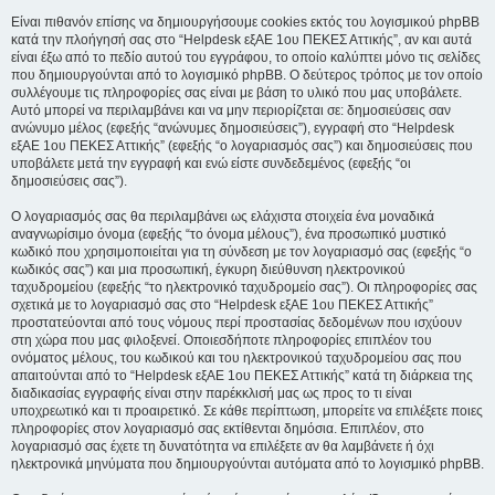
Είναι πιθανόν επίσης να δημιουργήσουμε cookies εκτός του λογισμικού phpBB
κατά την πλοήγησή σας στο “Helpdesk εξΑΕ 1ου ΠΕΚΕΣ Αττικής”, αν και αυτά
είναι έξω από το πεδίο αυτού του εγγράφου, το οποίο καλύπτει μόνο τις σελίδες
που δημιουργούνται από το λογισμικό phpBB. Ο δεύτερος τρόπος με τον οποίο
συλλέγουμε τις πληροφορίες σας είναι με βάση το υλικό που μας υποβάλετε.
Αυτό μπορεί να περιλαμβάνει και να μην περιορίζεται σε: δημοσιεύσεις σαν
ανώνυμο μέλος (εφεξής “ανώνυμες δημοσιεύσεις”), εγγραφή στο “Helpdesk
εξΑΕ 1ου ΠΕΚΕΣ Αττικής” (εφεξής “ο λογαριασμός σας”) και δημοσιεύσεις που
υποβάλετε μετά την εγγραφή και ενώ είστε συνδεδεμένος (εφεξής “οι
δημοσιεύσεις σας”).
Ο λογαριασμός σας θα περιλαμβάνει ως ελάχιστα στοιχεία ένα μοναδικά
αναγνωρίσιμο όνομα (εφεξής “το όνομα μέλους”), ένα προσωπικό μυστικό
κωδικό που χρησιμοποιείται για τη σύνδεση με τον λογαριασμό σας (εφεξής “ο
κωδικός σας”) και μια προσωπική, έγκυρη διεύθυνση ηλεκτρονικού
ταχυδρομείου (εφεξής “το ηλεκτρονικό ταχυδρομείο σας”). Οι πληροφορίες σας
σχετικά με το λογαριασμό σας στο “Helpdesk εξΑΕ 1ου ΠΕΚΕΣ Αττικής”
προστατεύονται από τους νόμους περί προστασίας δεδομένων που ισχύουν
στη χώρα που μας φιλοξενεί. Οποιεσδήποτε πληροφορίες επιπλέον του
ονόματος μέλους, του κωδικού και του ηλεκτρονικού ταχυδρομείου σας που
απαιτούνται από το “Helpdesk εξΑΕ 1ου ΠΕΚΕΣ Αττικής” κατά τη διάρκεια της
διαδικασίας εγγραφής είναι στην παρέκκλισή μας ως προς το τι είναι
υποχρεωτικό και τι προαιρετικό. Σε κάθε περίπτωση, μπορείτε να επιλέξετε ποιες
πληροφορίες στον λογαριασμό σας εκτίθενται δημόσια. Επιπλέον, στο
λογαριασμό σας έχετε τη δυνατότητα να επιλέξετε αν θα λαμβάνετε ή όχι
ηλεκτρονικά μηνύματα που δημιουργούνται αυτόματα από το λογισμικό phpBB.