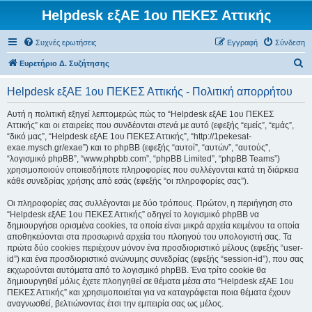
Helpdesk εξΑΕ 1ου ΠΕΚΕΣ Αττικής
Συχνές ερωτήσεις
Εγγραφή
Σύνδεση
Α
Ευρετήριο Δ. Συζήτησης
ν
Helpdesk εξΑΕ 1ου ΠΕΚΕΣ Αττικής - Πολιτική απορρήτου
α
ζ
Αυτή η πολιτική εξηγεί λεπτομερώς πώς το “Helpdesk εξΑΕ 1ου ΠΕΚΕΣ
Αττικής” και οι εταιρείες που συνδέονται στενά με αυτό (εφεξής “εμείς”, “εμάς”,
ή
“δικό μας”, “Helpdesk εξΑΕ 1ου ΠΕΚΕΣ Αττικής”, “http://1pekesat-
τ
exae.mysch.gr/exae”) και το phpBB (εφεξής “αυτοί”, “αυτών”, “αυτούς”,
“λογισμικό phpBB”, “www.phpbb.com”, “phpBB Limited”, “phpBB Teams”)
η
χρησιμοποιούν οποιεσδήποτε πληροφορίες που συλλέγονται κατά τη διάρκεια
σ
κάθε συνεδρίας χρήσης από εσάς (εφεξής “οι πληροφορίες σας”).
η
Οι πληροφορίες σας συλλέγονται με δύο τρόπους. Πρώτον, η περιήγηση στο
“Helpdesk εξΑΕ 1ου ΠΕΚΕΣ Αττικής” οδηγεί το λογισμικό phpBB να
δημιουργήσει ορισμένα cookies, τα οποία είναι μικρά αρχεία κειμένου τα οποία
αποθηκεύονται στα προσωρινά αρχεία του πλοηγού του υπολογιστή σας. Τα
πρώτα δύο cookies περιέχουν μόνον ένα προσδιοριστικό μέλους (εφεξής “user-
id”) και ένα προσδιοριστικό ανώνυμης συνεδρίας (εφεξής “session-id”), που σας
εκχωρούνται αυτόματα από το λογισμικό phpBB. Ένα τρίτο cookie θα
δημιουργηθεί μόλις έχετε πλοηγηθεί σε θέματα μέσα στο “Helpdesk εξΑΕ 1ου
ΠΕΚΕΣ Αττικής” και χρησιμοποιείται για να καταγράφεται ποια θέματα έχουν
αναγνωσθεί, βελτιώνοντας έτσι την εμπειρία σας ως μέλος.