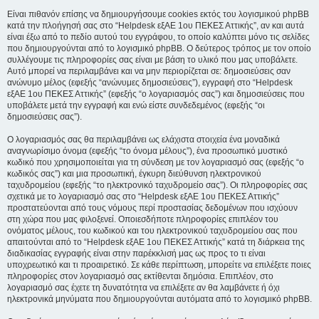
Είναι πιθανόν επίσης να δημιουργήσουμε cookies εκτός του λογισμικού phpBB
κατά την πλοήγησή σας στο “Helpdesk εξΑΕ 1ου ΠΕΚΕΣ Αττικής”, αν και αυτά
είναι έξω από το πεδίο αυτού του εγγράφου, το οποίο καλύπτει μόνο τις σελίδες
που δημιουργούνται από το λογισμικό phpBB. Ο δεύτερος τρόπος με τον οποίο
συλλέγουμε τις πληροφορίες σας είναι με βάση το υλικό που μας υποβάλετε.
Αυτό μπορεί να περιλαμβάνει και να μην περιορίζεται σε: δημοσιεύσεις σαν
ανώνυμο μέλος (εφεξής “ανώνυμες δημοσιεύσεις”), εγγραφή στο “Helpdesk
εξΑΕ 1ου ΠΕΚΕΣ Αττικής” (εφεξής “ο λογαριασμός σας”) και δημοσιεύσεις που
υποβάλετε μετά την εγγραφή και ενώ είστε συνδεδεμένος (εφεξής “οι
δημοσιεύσεις σας”).
Ο λογαριασμός σας θα περιλαμβάνει ως ελάχιστα στοιχεία ένα μοναδικά
αναγνωρίσιμο όνομα (εφεξής “το όνομα μέλους”), ένα προσωπικό μυστικό
κωδικό που χρησιμοποιείται για τη σύνδεση με τον λογαριασμό σας (εφεξής “ο
κωδικός σας”) και μια προσωπική, έγκυρη διεύθυνση ηλεκτρονικού
ταχυδρομείου (εφεξής “το ηλεκτρονικό ταχυδρομείο σας”). Οι πληροφορίες σας
σχετικά με το λογαριασμό σας στο “Helpdesk εξΑΕ 1ου ΠΕΚΕΣ Αττικής”
προστατεύονται από τους νόμους περί προστασίας δεδομένων που ισχύουν
στη χώρα που μας φιλοξενεί. Οποιεσδήποτε πληροφορίες επιπλέον του
ονόματος μέλους, του κωδικού και του ηλεκτρονικού ταχυδρομείου σας που
απαιτούνται από το “Helpdesk εξΑΕ 1ου ΠΕΚΕΣ Αττικής” κατά τη διάρκεια της
διαδικασίας εγγραφής είναι στην παρέκκλισή μας ως προς το τι είναι
υποχρεωτικό και τι προαιρετικό. Σε κάθε περίπτωση, μπορείτε να επιλέξετε ποιες
πληροφορίες στον λογαριασμό σας εκτίθενται δημόσια. Επιπλέον, στο
λογαριασμό σας έχετε τη δυνατότητα να επιλέξετε αν θα λαμβάνετε ή όχι
ηλεκτρονικά μηνύματα που δημιουργούνται αυτόματα από το λογισμικό phpBB.