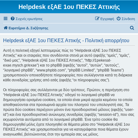
Helpdesk εξΑΕ 1ου ΠΕΚΕΣ Αττικής
Συχνές ερωτήσεις
Εγγραφή
Σύνδεση
Α
Ευρετήριο Δ. Συζήτησης
ν
Helpdesk εξΑΕ 1ου ΠΕΚΕΣ Αττικής - Πολιτική απορρήτου
α
ζ
Αυτή η πολιτική εξηγεί λεπτομερώς πώς το “Helpdesk εξΑΕ 1ου ΠΕΚΕΣ
Αττικής” και οι εταιρείες που συνδέονται στενά με αυτό (εφεξής “εμείς”, “εμάς”,
ή
“δικό μας”, “Helpdesk εξΑΕ 1ου ΠΕΚΕΣ Αττικής”, “http://1pekesat-
τ
exae.mysch.gr/exae”) και το phpBB (εφεξής “αυτοί”, “αυτών”, “αυτούς”,
“λογισμικό phpBB”, “www.phpbb.com”, “phpBB Limited”, “phpBB Teams”)
η
χρησιμοποιούν οποιεσδήποτε πληροφορίες που συλλέγονται κατά τη διάρκεια
σ
κάθε συνεδρίας χρήσης από εσάς (εφεξής “οι πληροφορίες σας”).
η
Οι πληροφορίες σας συλλέγονται με δύο τρόπους. Πρώτον, η περιήγηση στο
“Helpdesk εξΑΕ 1ου ΠΕΚΕΣ Αττικής” οδηγεί το λογισμικό phpBB να
δημιουργήσει ορισμένα cookies, τα οποία είναι μικρά αρχεία κειμένου τα οποία
αποθηκεύονται στα προσωρινά αρχεία του πλοηγού του υπολογιστή σας. Τα
πρώτα δύο cookies περιέχουν μόνον ένα προσδιοριστικό μέλους (εφεξής “user-
id”) και ένα προσδιοριστικό ανώνυμης συνεδρίας (εφεξής “session-id”), που σας
εκχωρούνται αυτόματα από το λογισμικό phpBB. Ένα τρίτο cookie θα
δημιουργηθεί μόλις έχετε πλοηγηθεί σε θέματα μέσα στο “Helpdesk εξΑΕ 1ου
ΠΕΚΕΣ Αττικής” και χρησιμοποιείται για να καταγράφεται ποια θέματα έχουν
αναγνωσθεί, βελτιώνοντας έτσι την εμπειρία σας ως μέλος.