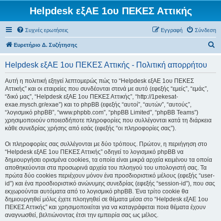
Helpdesk εξΑΕ 1ου ΠΕΚΕΣ Αττικής
Συχνές ερωτήσεις
Εγγραφή
Σύνδεση
Α
Ευρετήριο Δ. Συζήτησης
ν
Helpdesk εξΑΕ 1ου ΠΕΚΕΣ Αττικής - Πολιτική απορρήτου
α
ζ
Αυτή η πολιτική εξηγεί λεπτομερώς πώς το “Helpdesk εξΑΕ 1ου ΠΕΚΕΣ
Αττικής” και οι εταιρείες που συνδέονται στενά με αυτό (εφεξής “εμείς”, “εμάς”,
ή
“δικό μας”, “Helpdesk εξΑΕ 1ου ΠΕΚΕΣ Αττικής”, “http://1pekesat-
τ
exae.mysch.gr/exae”) και το phpBB (εφεξής “αυτοί”, “αυτών”, “αυτούς”,
“λογισμικό phpBB”, “www.phpbb.com”, “phpBB Limited”, “phpBB Teams”)
η
χρησιμοποιούν οποιεσδήποτε πληροφορίες που συλλέγονται κατά τη διάρκεια
σ
κάθε συνεδρίας χρήσης από εσάς (εφεξής “οι πληροφορίες σας”).
η
Οι πληροφορίες σας συλλέγονται με δύο τρόπους. Πρώτον, η περιήγηση στο
“Helpdesk εξΑΕ 1ου ΠΕΚΕΣ Αττικής” οδηγεί το λογισμικό phpBB να
δημιουργήσει ορισμένα cookies, τα οποία είναι μικρά αρχεία κειμένου τα οποία
αποθηκεύονται στα προσωρινά αρχεία του πλοηγού του υπολογιστή σας. Τα
πρώτα δύο cookies περιέχουν μόνον ένα προσδιοριστικό μέλους (εφεξής “user-
id”) και ένα προσδιοριστικό ανώνυμης συνεδρίας (εφεξής “session-id”), που σας
εκχωρούνται αυτόματα από το λογισμικό phpBB. Ένα τρίτο cookie θα
δημιουργηθεί μόλις έχετε πλοηγηθεί σε θέματα μέσα στο “Helpdesk εξΑΕ 1ου
ΠΕΚΕΣ Αττικής” και χρησιμοποιείται για να καταγράφεται ποια θέματα έχουν
αναγνωσθεί, βελτιώνοντας έτσι την εμπειρία σας ως μέλος.