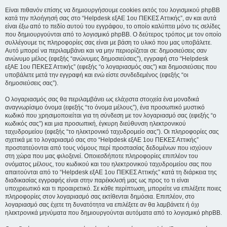
Είναι πιθανόν επίσης να δημιουργήσουμε cookies εκτός του λογισμικού phpBB
κατά την πλοήγησή σας στο “Helpdesk εξΑΕ 1ου ΠΕΚΕΣ Αττικής”, αν και αυτά
είναι έξω από το πεδίο αυτού του εγγράφου, το οποίο καλύπτει μόνο τις σελίδες
που δημιουργούνται από το λογισμικό phpBB. Ο δεύτερος τρόπος με τον οποίο
συλλέγουμε τις πληροφορίες σας είναι με βάση το υλικό που μας υποβάλετε.
Αυτό μπορεί να περιλαμβάνει και να μην περιορίζεται σε: δημοσιεύσεις σαν
ανώνυμο μέλος (εφεξής “ανώνυμες δημοσιεύσεις”), εγγραφή στο “Helpdesk
εξΑΕ 1ου ΠΕΚΕΣ Αττικής” (εφεξής “ο λογαριασμός σας”) και δημοσιεύσεις που
υποβάλετε μετά την εγγραφή και ενώ είστε συνδεδεμένος (εφεξής “οι
δημοσιεύσεις σας”).
Ο λογαριασμός σας θα περιλαμβάνει ως ελάχιστα στοιχεία ένα μοναδικά
αναγνωρίσιμο όνομα (εφεξής “το όνομα μέλους”), ένα προσωπικό μυστικό
κωδικό που χρησιμοποιείται για τη σύνδεση με τον λογαριασμό σας (εφεξής “ο
κωδικός σας”) και μια προσωπική, έγκυρη διεύθυνση ηλεκτρονικού
ταχυδρομείου (εφεξής “το ηλεκτρονικό ταχυδρομείο σας”). Οι πληροφορίες σας
σχετικά με το λογαριασμό σας στο “Helpdesk εξΑΕ 1ου ΠΕΚΕΣ Αττικής”
προστατεύονται από τους νόμους περί προστασίας δεδομένων που ισχύουν
στη χώρα που μας φιλοξενεί. Οποιεσδήποτε πληροφορίες επιπλέον του
ονόματος μέλους, του κωδικού και του ηλεκτρονικού ταχυδρομείου σας που
απαιτούνται από το “Helpdesk εξΑΕ 1ου ΠΕΚΕΣ Αττικής” κατά τη διάρκεια της
διαδικασίας εγγραφής είναι στην παρέκκλισή μας ως προς το τι είναι
υποχρεωτικό και τι προαιρετικό. Σε κάθε περίπτωση, μπορείτε να επιλέξετε ποιες
πληροφορίες στον λογαριασμό σας εκτίθενται δημόσια. Επιπλέον, στο
λογαριασμό σας έχετε τη δυνατότητα να επιλέξετε αν θα λαμβάνετε ή όχι
ηλεκτρονικά μηνύματα που δημιουργούνται αυτόματα από το λογισμικό phpBB.