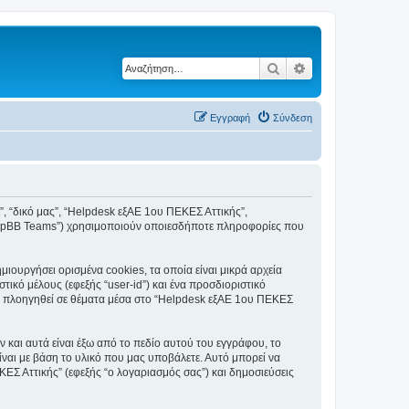
Αναζήτηση
Ειδική αναζήτηση
Εγγραφή
Σύνδεση
ς”, “δικό μας”, “Helpdesk εξΑΕ 1ου ΠΕΚΕΣ Αττικής”,
, “phpBB Teams”) χρησιμοποιούν οποιεσδήποτε πληροφορίες που
ουργήσει ορισμένα cookies, τα οποία είναι μικρά αρχεία
κό μέλους (εφεξής “user-id”) και ένα προσδιοριστικό
τε πλοηγηθεί σε θέματα μέσα στο “Helpdesk εξΑΕ 1ου ΠΕΚΕΣ
και αυτά είναι έξω από το πεδίο αυτού του εγγράφου, το
ίναι με βάση το υλικό που μας υποβάλετε. Αυτό μπορεί να
ΚΕΣ Αττικής” (εφεξής “ο λογαριασμός σας”) και δημοσιεύσεις