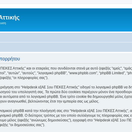
Αττικής
ευση
απορρήτου
ΕΚΕΣ Αττικής” και οι εταιρείες που συνδέονται στενά με αυτό (εφεξής “εμείς”, “εμά
“αυτοί”, “αυτών”, “αυτούς”, “λογισμικό phpBB”, “www.phpbb.com”, “phpBB Limited”
(εφεξής “οι πληροφορίες σας”).
ριήγηση στο “Helpdesk εξΑΕ 1ου ΠΕΚΕΣ Αττικής” οδηγεί το λογισμικό phpBB να δημι
οηγού του υπολογιστή σας. Τα πρώτα δύο cookies περιέχουν μόνον ένα προσδιοριστι
αι αυτόματα από το λογισμικό phpBB. Ένα τρίτο cookie θα δημιουργηθεί μόλις έχε
έχουν αναγνωσθεί, βελτιώνοντας έτσι την εμπειρία σας ως μέλος.
γισμικού phpBB κατά την πλοήγησή σας στο “Helpdesk εξΑΕ 1ου ΠΕΚΕΣ Αττικής”, αν 
γισμικό phpBB. Ο δεύτερος τρόπος με τον οποίο συλλέγουμε τις πληροφορίες σας ε
ώνυμο μέλος (εφεξής “ανώνυμες δημοσιεύσεις”), εγγραφή στο “Helpdesk εξΑΕ 1ου ΠΕ
εξής “οι δημοσιεύσεις σας”).