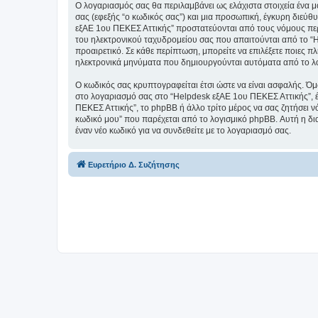
Ο λογαριασμός σας θα περιλαμβάνει ως ελάχιστα στοιχεία ένα 
σας (εφεξής “ο κωδικός σας”) και μια προσωπική, έγκυρη διεύθ
εξΑΕ 1ου ΠΕΚΕΣ Αττικής” προστατεύονται από τους νόμους περ
του ηλεκτρονικού ταχυδρομείου σας που απαιτούνται από το “He
προαιρετικό. Σε κάθε περίπτωση, μπορείτε να επιλέξετε ποιες π
ηλεκτρονικά μηνύματα που δημιουργούνται αυτόματα από το λ
Ο κωδικός σας κρυπτογραφείται έτσι ώστε να είναι ασφαλής. Όμω
στο λογαριασμό σας στο “Helpdesk εξΑΕ 1ου ΠΕΚΕΣ Αττικής”, έ
ΠΕΚΕΣ Αττικής”, το phpBB ή άλλο τρίτο μέρος να σας ζητήσει ν
κωδικό μου” που παρέχεται από το λογισμικό phpBB. Αυτή η δια
έναν νέο κωδικό για να συνδεθείτε με το λογαριασμό σας.
Ευρετήριο Δ. Συζήτησης