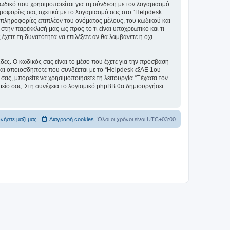
ωδικό που χρησιμοποιείται για τη σύνδεση με τον λογαριασμό
ηροφορίες σας σχετικά με το λογαριασμό σας στο “Helpdesk
πληροφορίες επιπλέον του ονόματος μέλους, του κωδικού και
την παρέκκλισή μας ως προς το τι είναι υποχρεωτικό και τι
έχετε τη δυνατότητα να επιλέξετε αν θα λαμβάνετε ή όχι
ίδες. Ο κωδικός σας είναι το μέσο που έχετε για την πρόσβαση
ται οποιοσδήποτε που συνδέεται με το “Helpdesk εξΑΕ 1ου
σας, μπορείτε να χρησιμοποιήσετε τη λειτουργία “Ξέχασα τον
είο σας. Στη συνέχεια το λογισμικό phpBB θα δημιουργήσει
νήστε μαζί μας
Διαγραφή cookies
Όλοι οι χρόνοι είναι
UTC+03:00