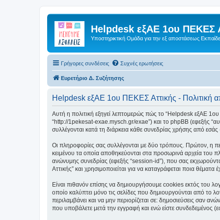
Helpdesk εξΑΕ 1ου ΠΕΚΕΣ 
Υποστηρικτική Ομάδα για την εξ αποστάσεως Εκπαίδ
Γρήγορες συνδέσεις
Συχνές ερωτήσεις
Ευρετήριο Δ. Συζήτησης
Helpdesk εξΑΕ 1ου ΠΕΚΕΣ Αττικής - Πολιτική 
Αυτή η πολιτική εξηγεί λεπτομερώς πώς το “Helpdesk εξΑΕ 1ου Π
“http://1pekesat-exae.mysch.gr/exae”) και το phpBB (εφεξής 
συλλέγονται κατά τη διάρκεια κάθε συνεδρίας χρήσης από εσάς 
Οι πληροφορίες σας συλλέγονται με δύο τρόπους. Πρώτον, η πε
κειμένου τα οποία αποθηκεύονται στα προσωρινά αρχεία του πλ
ανώνυμης συνεδρίας (εφεξής “session-id”), που σας εκχωρούντ
Αττικής” και χρησιμοποιείται για να καταγράφεται ποια θέματα 
Είναι πιθανόν επίσης να δημιουργήσουμε cookies εκτός του λο
οποίο καλύπτει μόνο τις σελίδες που δημιουργούνται από το λο
περιλαμβάνει και να μην περιορίζεται σε: δημοσιεύσεις σαν αν
που υποβάλετε μετά την εγγραφή και ενώ είστε συνδεδεμένος (εφ