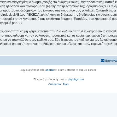
μοναδικά αναγνωρίσιμο όνομα (εφεξής “το όνομα μέλους”), ένα προσωπικό μυστικό κ
υνση ηλεκτρονικού ταχυδρομείου (εφεξής “το ηλεκτρονικό ταχυδρομείο σας”). Οι πλ
ί προστασίας δεδομένων που ισχύουν στη χώρα που μας φιλοξενεί. Οποιεσδήποτε 
lpdesk εξΑΕ 1ου ΠΕΚΕΣ Αττικής” κατά τη διάρκεια της διαδικασίας εγγραφής είναι σ
ληροφορίες στον λογαριασμό σας εκτίθενται δημόσια. Επιπλέον, στο λογαριασμό σας 
ογισμικό phpBB.
ς συνιστάται να μη χρησιμοποιείτε τον ίδιο κωδικό σε πολλές διαφορετικές ιστοσελ
τσι παρακαλούμε να τον φυλάσσετε προσεκτικά και σε καμία περίπτωση δεν πρόκει
όμιμα να αποκαλύψετε τον κωδικό σας. Εάν ξεχάσετε τον κωδικό για τον λογαριασμό 
δικασία θα σας ζητήσει να υποβάλετε το όνομα μέλους και το ηλεκτρονικό ταχυδρομ
Επικοινω
Δημιουργήθηκε από
phpBB
® Forum Software © phpBB Limited
Ελληνική μετάφραση από το
phpbbgr.com
Απόρρητο
|
Όροι