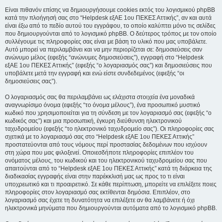
Είναι πιθανόν επίσης να δημιουργήσουμε cookies εκτός του λογισμικού phpBB
κατά την πλοήγησή σας στο “Helpdesk εξΑΕ 1ου ΠΕΚΕΣ Αττικής”, αν και αυτά
είναι έξω από το πεδίο αυτού του εγγράφου, το οποίο καλύπτει μόνο τις σελίδες
που δημιουργούνται από το λογισμικό phpBB. Ο δεύτερος τρόπος με τον οποίο
συλλέγουμε τις πληροφορίες σας είναι με βάση το υλικό που μας υποβάλετε.
Αυτό μπορεί να περιλαμβάνει και να μην περιορίζεται σε: δημοσιεύσεις σαν
ανώνυμο μέλος (εφεξής “ανώνυμες δημοσιεύσεις”), εγγραφή στο “Helpdesk
εξΑΕ 1ου ΠΕΚΕΣ Αττικής” (εφεξής “ο λογαριασμός σας”) και δημοσιεύσεις που
υποβάλετε μετά την εγγραφή και ενώ είστε συνδεδεμένος (εφεξής “οι
δημοσιεύσεις σας”).
Ο λογαριασμός σας θα περιλαμβάνει ως ελάχιστα στοιχεία ένα μοναδικά
αναγνωρίσιμο όνομα (εφεξής “το όνομα μέλους”), ένα προσωπικό μυστικό
κωδικό που χρησιμοποιείται για τη σύνδεση με τον λογαριασμό σας (εφεξής “ο
κωδικός σας”) και μια προσωπική, έγκυρη διεύθυνση ηλεκτρονικού
ταχυδρομείου (εφεξής “το ηλεκτρονικό ταχυδρομείο σας”). Οι πληροφορίες σας
σχετικά με το λογαριασμό σας στο “Helpdesk εξΑΕ 1ου ΠΕΚΕΣ Αττικής”
προστατεύονται από τους νόμους περί προστασίας δεδομένων που ισχύουν
στη χώρα που μας φιλοξενεί. Οποιεσδήποτε πληροφορίες επιπλέον του
ονόματος μέλους, του κωδικού και του ηλεκτρονικού ταχυδρομείου σας που
απαιτούνται από το “Helpdesk εξΑΕ 1ου ΠΕΚΕΣ Αττικής” κατά τη διάρκεια της
διαδικασίας εγγραφής είναι στην παρέκκλισή μας ως προς το τι είναι
υποχρεωτικό και τι προαιρετικό. Σε κάθε περίπτωση, μπορείτε να επιλέξετε ποιες
πληροφορίες στον λογαριασμό σας εκτίθενται δημόσια. Επιπλέον, στο
λογαριασμό σας έχετε τη δυνατότητα να επιλέξετε αν θα λαμβάνετε ή όχι
ηλεκτρονικά μηνύματα που δημιουργούνται αυτόματα από το λογισμικό phpBB.