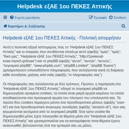
Helpdesk εξΑΕ 1ου ΠΕΚΕΣ Αττικής
Συχνές ερωτήσεις
Εγγραφή
Σύνδεση
Α
Ευρετήριο Δ. Συζήτησης
ν
Helpdesk εξΑΕ 1ου ΠΕΚΕΣ Αττικής - Πολιτική απορρήτου
α
ζ
Αυτή η πολιτική εξηγεί λεπτομερώς πώς το “Helpdesk εξΑΕ 1ου ΠΕΚΕΣ
Αττικής” και οι εταιρείες που συνδέονται στενά με αυτό (εφεξής “εμείς”, “εμάς”,
ή
“δικό μας”, “Helpdesk εξΑΕ 1ου ΠΕΚΕΣ Αττικής”, “http://1pekesat-
τ
exae.mysch.gr/exae”) και το phpBB (εφεξής “αυτοί”, “αυτών”, “αυτούς”,
“λογισμικό phpBB”, “www.phpbb.com”, “phpBB Limited”, “phpBB Teams”)
η
χρησιμοποιούν οποιεσδήποτε πληροφορίες που συλλέγονται κατά τη διάρκεια
σ
κάθε συνεδρίας χρήσης από εσάς (εφεξής “οι πληροφορίες σας”).
η
Οι πληροφορίες σας συλλέγονται με δύο τρόπους. Πρώτον, η περιήγηση στο
“Helpdesk εξΑΕ 1ου ΠΕΚΕΣ Αττικής” οδηγεί το λογισμικό phpBB να
δημιουργήσει ορισμένα cookies, τα οποία είναι μικρά αρχεία κειμένου τα οποία
αποθηκεύονται στα προσωρινά αρχεία του πλοηγού του υπολογιστή σας. Τα
πρώτα δύο cookies περιέχουν μόνον ένα προσδιοριστικό μέλους (εφεξής “user-
id”) και ένα προσδιοριστικό ανώνυμης συνεδρίας (εφεξής “session-id”), που σας
εκχωρούνται αυτόματα από το λογισμικό phpBB. Ένα τρίτο cookie θα
δημιουργηθεί μόλις έχετε πλοηγηθεί σε θέματα μέσα στο “Helpdesk εξΑΕ 1ου
ΠΕΚΕΣ Αττικής” και χρησιμοποιείται για να καταγράφεται ποια θέματα έχουν
αναγνωσθεί, βελτιώνοντας έτσι την εμπειρία σας ως μέλος.