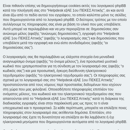
Είναι πιθανόν επίσης να δημιουργήσουμε cookies εκτός του λογισμικού phpBB
κατά την πλοήγησή σας στο “Helpdesk εξΑΕ 1ου ΠΕΚΕΣ Αττικής”, αν και αυτά
είναι έξω από το πεδίο αυτού του εγγράφου, το οποίο καλύπτει μόνο τις σελίδες
που δημιουργούνται από το λογισμικό phpBB. Ο δεύτερος τρόπος με τον οποίο
συλλέγουμε τις πληροφορίες σας είναι με βάση το υλικό που μας υποβάλετε.
Αυτό μπορεί να περιλαμβάνει και να μην περιορίζεται σε: δημοσιεύσεις σαν
ανώνυμο μέλος (εφεξής “ανώνυμες δημοσιεύσεις”), εγγραφή στο “Helpdesk
εξΑΕ 1ου ΠΕΚΕΣ Αττικής” (εφεξής “ο λογαριασμός σας”) και δημοσιεύσεις που
υποβάλετε μετά την εγγραφή και ενώ είστε συνδεδεμένος (εφεξής “οι
δημοσιεύσεις σας”).
Ο λογαριασμός σας θα περιλαμβάνει ως ελάχιστα στοιχεία ένα μοναδικά
αναγνωρίσιμο όνομα (εφεξής “το όνομα μέλους”), ένα προσωπικό μυστικό
κωδικό που χρησιμοποιείται για τη σύνδεση με τον λογαριασμό σας (εφεξής “ο
κωδικός σας”) και μια προσωπική, έγκυρη διεύθυνση ηλεκτρονικού
ταχυδρομείου (εφεξής “το ηλεκτρονικό ταχυδρομείο σας”). Οι πληροφορίες σας
σχετικά με το λογαριασμό σας στο “Helpdesk εξΑΕ 1ου ΠΕΚΕΣ Αττικής”
προστατεύονται από τους νόμους περί προστασίας δεδομένων που ισχύουν
στη χώρα που μας φιλοξενεί. Οποιεσδήποτε πληροφορίες επιπλέον του
ονόματος μέλους, του κωδικού και του ηλεκτρονικού ταχυδρομείου σας που
απαιτούνται από το “Helpdesk εξΑΕ 1ου ΠΕΚΕΣ Αττικής” κατά τη διάρκεια της
διαδικασίας εγγραφής είναι στην παρέκκλισή μας ως προς το τι είναι
υποχρεωτικό και τι προαιρετικό. Σε κάθε περίπτωση, μπορείτε να επιλέξετε ποιες
πληροφορίες στον λογαριασμό σας εκτίθενται δημόσια. Επιπλέον, στο
λογαριασμό σας έχετε τη δυνατότητα να επιλέξετε αν θα λαμβάνετε ή όχι
ηλεκτρονικά μηνύματα που δημιουργούνται αυτόματα από το λογισμικό phpBB.