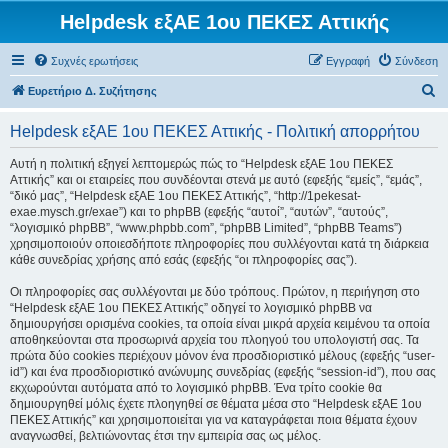
Helpdesk εξΑΕ 1ου ΠΕΚΕΣ Αττικής
Συχνές ερωτήσεις
Εγγραφή
Σύνδεση
Α
Ευρετήριο Δ. Συζήτησης
ν
Helpdesk εξΑΕ 1ου ΠΕΚΕΣ Αττικής - Πολιτική απορρήτου
α
ζ
Αυτή η πολιτική εξηγεί λεπτομερώς πώς το “Helpdesk εξΑΕ 1ου ΠΕΚΕΣ
Αττικής” και οι εταιρείες που συνδέονται στενά με αυτό (εφεξής “εμείς”, “εμάς”,
ή
“δικό μας”, “Helpdesk εξΑΕ 1ου ΠΕΚΕΣ Αττικής”, “http://1pekesat-
τ
exae.mysch.gr/exae”) και το phpBB (εφεξής “αυτοί”, “αυτών”, “αυτούς”,
“λογισμικό phpBB”, “www.phpbb.com”, “phpBB Limited”, “phpBB Teams”)
η
χρησιμοποιούν οποιεσδήποτε πληροφορίες που συλλέγονται κατά τη διάρκεια
σ
κάθε συνεδρίας χρήσης από εσάς (εφεξής “οι πληροφορίες σας”).
η
Οι πληροφορίες σας συλλέγονται με δύο τρόπους. Πρώτον, η περιήγηση στο
“Helpdesk εξΑΕ 1ου ΠΕΚΕΣ Αττικής” οδηγεί το λογισμικό phpBB να
δημιουργήσει ορισμένα cookies, τα οποία είναι μικρά αρχεία κειμένου τα οποία
αποθηκεύονται στα προσωρινά αρχεία του πλοηγού του υπολογιστή σας. Τα
πρώτα δύο cookies περιέχουν μόνον ένα προσδιοριστικό μέλους (εφεξής “user-
id”) και ένα προσδιοριστικό ανώνυμης συνεδρίας (εφεξής “session-id”), που σας
εκχωρούνται αυτόματα από το λογισμικό phpBB. Ένα τρίτο cookie θα
δημιουργηθεί μόλις έχετε πλοηγηθεί σε θέματα μέσα στο “Helpdesk εξΑΕ 1ου
ΠΕΚΕΣ Αττικής” και χρησιμοποιείται για να καταγράφεται ποια θέματα έχουν
αναγνωσθεί, βελτιώνοντας έτσι την εμπειρία σας ως μέλος.