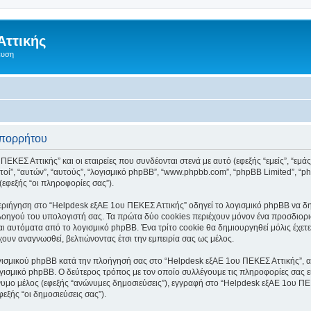
Αττικής
ευση
απορρήτου
ΕΚΕΣ Αττικής” και οι εταιρείες που συνδέονται στενά με αυτό (εφεξής “εμείς”, “εμά
“αυτοί”, “αυτών”, “αυτούς”, “λογισμικό phpBB”, “www.phpbb.com”, “phpBB Limited”
(εφεξής “οι πληροφορίες σας”).
ριήγηση στο “Helpdesk εξΑΕ 1ου ΠΕΚΕΣ Αττικής” οδηγεί το λογισμικό phpBB να δημι
οηγού του υπολογιστή σας. Τα πρώτα δύο cookies περιέχουν μόνον ένα προσδιοριστι
αι αυτόματα από το λογισμικό phpBB. Ένα τρίτο cookie θα δημιουργηθεί μόλις έχε
έχουν αναγνωσθεί, βελτιώνοντας έτσι την εμπειρία σας ως μέλος.
γισμικού phpBB κατά την πλοήγησή σας στο “Helpdesk εξΑΕ 1ου ΠΕΚΕΣ Αττικής”, αν 
γισμικό phpBB. Ο δεύτερος τρόπος με τον οποίο συλλέγουμε τις πληροφορίες σας ε
ώνυμο μέλος (εφεξής “ανώνυμες δημοσιεύσεις”), εγγραφή στο “Helpdesk εξΑΕ 1ου ΠΕ
εξής “οι δημοσιεύσεις σας”).