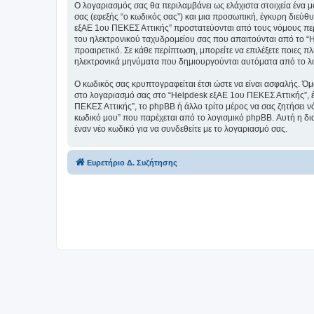
Ο λογαριασμός σας θα περιλαμβάνει ως ελάχιστα στοιχεία ένα 
σας (εφεξής “ο κωδικός σας”) και μια προσωπική, έγκυρη διεύθ
εξΑΕ 1ου ΠΕΚΕΣ Αττικής” προστατεύονται από τους νόμους περ
του ηλεκτρονικού ταχυδρομείου σας που απαιτούνται από το “He
προαιρετικό. Σε κάθε περίπτωση, μπορείτε να επιλέξετε ποιες π
ηλεκτρονικά μηνύματα που δημιουργούνται αυτόματα από το λ
Ο κωδικός σας κρυπτογραφείται έτσι ώστε να είναι ασφαλής. Όμω
στο λογαριασμό σας στο “Helpdesk εξΑΕ 1ου ΠΕΚΕΣ Αττικής”, έ
ΠΕΚΕΣ Αττικής”, το phpBB ή άλλο τρίτο μέρος να σας ζητήσει ν
κωδικό μου” που παρέχεται από το λογισμικό phpBB. Αυτή η δια
έναν νέο κωδικό για να συνδεθείτε με το λογαριασμό σας.
Ευρετήριο Δ. Συζήτησης