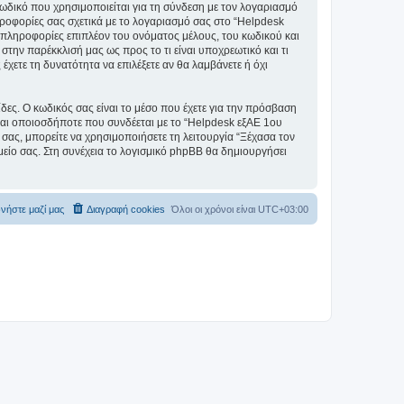
ωδικό που χρησιμοποιείται για τη σύνδεση με τον λογαριασμό
ηροφορίες σας σχετικά με το λογαριασμό σας στο “Helpdesk
πληροφορίες επιπλέον του ονόματος μέλους, του κωδικού και
την παρέκκλισή μας ως προς το τι είναι υποχρεωτικό και τι
έχετε τη δυνατότητα να επιλέξετε αν θα λαμβάνετε ή όχι
ίδες. Ο κωδικός σας είναι το μέσο που έχετε για την πρόσβαση
ται οποιοσδήποτε που συνδέεται με το “Helpdesk εξΑΕ 1ου
σας, μπορείτε να χρησιμοποιήσετε τη λειτουργία “Ξέχασα τον
είο σας. Στη συνέχεια το λογισμικό phpBB θα δημιουργήσει
νήστε μαζί μας
Διαγραφή cookies
Όλοι οι χρόνοι είναι
UTC+03:00