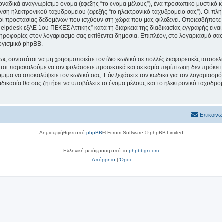
μοναδικά αναγνωρίσιμο όνομα (εφεξής “το όνομα μέλους”), ένα προσωπικό μυστικό κ
υνση ηλεκτρονικού ταχυδρομείου (εφεξής “το ηλεκτρονικό ταχυδρομείο σας”). Οι πλ
ί προστασίας δεδομένων που ισχύουν στη χώρα που μας φιλοξενεί. Οποιεσδήποτε 
lpdesk εξΑΕ 1ου ΠΕΚΕΣ Αττικής” κατά τη διάρκεια της διαδικασίας εγγραφής είναι σ
ληροφορίες στον λογαριασμό σας εκτίθενται δημόσια. Επιπλέον, στο λογαριασμό σας 
ογισμικό phpBB.
ς συνιστάται να μη χρησιμοποιείτε τον ίδιο κωδικό σε πολλές διαφορετικές ιστοσελ
τσι παρακαλούμε να τον φυλάσσετε προσεκτικά και σε καμία περίπτωση δεν πρόκει
όμιμα να αποκαλύψετε τον κωδικό σας. Εάν ξεχάσετε τον κωδικό για τον λογαριασμό 
δικασία θα σας ζητήσει να υποβάλετε το όνομα μέλους και το ηλεκτρονικό ταχυδρομ
Επικοινω
Δημιουργήθηκε από
phpBB
® Forum Software © phpBB Limited
Ελληνική μετάφραση από το
phpbbgr.com
Απόρρητο
|
Όροι