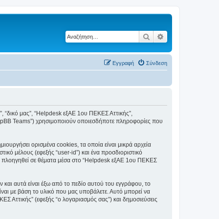
Αναζήτηση
Ειδική αναζήτηση
Εγγραφή
Σύνδεση
ς”, “δικό μας”, “Helpdesk εξΑΕ 1ου ΠΕΚΕΣ Αττικής”,
, “phpBB Teams”) χρησιμοποιούν οποιεσδήποτε πληροφορίες που
ουργήσει ορισμένα cookies, τα οποία είναι μικρά αρχεία
κό μέλους (εφεξής “user-id”) και ένα προσδιοριστικό
τε πλοηγηθεί σε θέματα μέσα στο “Helpdesk εξΑΕ 1ου ΠΕΚΕΣ
και αυτά είναι έξω από το πεδίο αυτού του εγγράφου, το
ίναι με βάση το υλικό που μας υποβάλετε. Αυτό μπορεί να
ΚΕΣ Αττικής” (εφεξής “ο λογαριασμός σας”) και δημοσιεύσεις