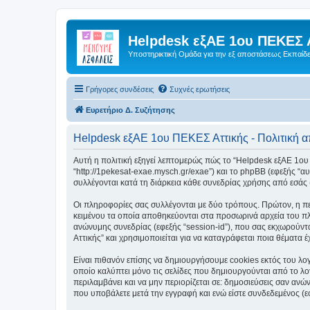
Helpdesk εξΑΕ 1ου ΠΕΚΕΣ 
Υποστηρικτική Ομάδα για την εξ αποστάσεως Εκπαίδ
Γρήγορες συνδέσεις
Συχνές ερωτήσεις
Ευρετήριο Δ. Συζήτησης
Helpdesk εξΑΕ 1ου ΠΕΚΕΣ Αττικής - Πολιτική 
Αυτή η πολιτική εξηγεί λεπτομερώς πώς το “Helpdesk εξΑΕ 1ου Π
“http://1pekesat-exae.mysch.gr/exae”) και το phpBB (εφεξής 
συλλέγονται κατά τη διάρκεια κάθε συνεδρίας χρήσης από εσάς 
Οι πληροφορίες σας συλλέγονται με δύο τρόπους. Πρώτον, η πε
κειμένου τα οποία αποθηκεύονται στα προσωρινά αρχεία του πλ
ανώνυμης συνεδρίας (εφεξής “session-id”), που σας εκχωρούντ
Αττικής” και χρησιμοποιείται για να καταγράφεται ποια θέματα 
Είναι πιθανόν επίσης να δημιουργήσουμε cookies εκτός του λο
οποίο καλύπτει μόνο τις σελίδες που δημιουργούνται από το λο
περιλαμβάνει και να μην περιορίζεται σε: δημοσιεύσεις σαν αν
που υποβάλετε μετά την εγγραφή και ενώ είστε συνδεδεμένος (εφ