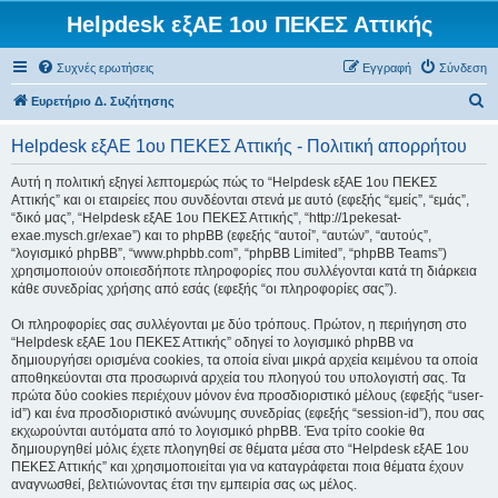
Helpdesk εξΑΕ 1ου ΠΕΚΕΣ Αττικής
Συχνές ερωτήσεις
Εγγραφή
Σύνδεση
Α
Ευρετήριο Δ. Συζήτησης
ν
Helpdesk εξΑΕ 1ου ΠΕΚΕΣ Αττικής - Πολιτική απορρήτου
α
ζ
Αυτή η πολιτική εξηγεί λεπτομερώς πώς το “Helpdesk εξΑΕ 1ου ΠΕΚΕΣ
Αττικής” και οι εταιρείες που συνδέονται στενά με αυτό (εφεξής “εμείς”, “εμάς”,
ή
“δικό μας”, “Helpdesk εξΑΕ 1ου ΠΕΚΕΣ Αττικής”, “http://1pekesat-
τ
exae.mysch.gr/exae”) και το phpBB (εφεξής “αυτοί”, “αυτών”, “αυτούς”,
“λογισμικό phpBB”, “www.phpbb.com”, “phpBB Limited”, “phpBB Teams”)
η
χρησιμοποιούν οποιεσδήποτε πληροφορίες που συλλέγονται κατά τη διάρκεια
σ
κάθε συνεδρίας χρήσης από εσάς (εφεξής “οι πληροφορίες σας”).
η
Οι πληροφορίες σας συλλέγονται με δύο τρόπους. Πρώτον, η περιήγηση στο
“Helpdesk εξΑΕ 1ου ΠΕΚΕΣ Αττικής” οδηγεί το λογισμικό phpBB να
δημιουργήσει ορισμένα cookies, τα οποία είναι μικρά αρχεία κειμένου τα οποία
αποθηκεύονται στα προσωρινά αρχεία του πλοηγού του υπολογιστή σας. Τα
πρώτα δύο cookies περιέχουν μόνον ένα προσδιοριστικό μέλους (εφεξής “user-
id”) και ένα προσδιοριστικό ανώνυμης συνεδρίας (εφεξής “session-id”), που σας
εκχωρούνται αυτόματα από το λογισμικό phpBB. Ένα τρίτο cookie θα
δημιουργηθεί μόλις έχετε πλοηγηθεί σε θέματα μέσα στο “Helpdesk εξΑΕ 1ου
ΠΕΚΕΣ Αττικής” και χρησιμοποιείται για να καταγράφεται ποια θέματα έχουν
αναγνωσθεί, βελτιώνοντας έτσι την εμπειρία σας ως μέλος.