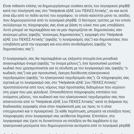
Είναι πιθανόν επίσης να δημιουργήσουμε cookies εκτός του λογισμικού phpBB
κατά την πλοήγησή σας στο “Helpdesk εξΑΕ 1ου ΠΕΚΕΣ Αττικής”, αν και αυτά
είναι έξω από το πεδίο αυτού του εγγράφου, το οποίο καλύπτει μόνο τις σελίδες
που δημιουργούνται από το λογισμικό phpBB. Ο δεύτερος τρόπος με τον οποίο
συλλέγουμε τις πληροφορίες σας είναι με βάση το υλικό που μας υποβάλετε.
Αυτό μπορεί να περιλαμβάνει και να μην περιορίζεται σε: δημοσιεύσεις σαν
ανώνυμο μέλος (εφεξής “ανώνυμες δημοσιεύσεις”), εγγραφή στο “Helpdesk
εξΑΕ 1ου ΠΕΚΕΣ Αττικής” (εφεξής “ο λογαριασμός σας”) και δημοσιεύσεις που
υποβάλετε μετά την εγγραφή και ενώ είστε συνδεδεμένος (εφεξής “οι
δημοσιεύσεις σας”).
Ο λογαριασμός σας θα περιλαμβάνει ως ελάχιστα στοιχεία ένα μοναδικά
αναγνωρίσιμο όνομα (εφεξής “το όνομα μέλους”), ένα προσωπικό μυστικό
κωδικό που χρησιμοποιείται για τη σύνδεση με τον λογαριασμό σας (εφεξής “ο
κωδικός σας”) και μια προσωπική, έγκυρη διεύθυνση ηλεκτρονικού
ταχυδρομείου (εφεξής “το ηλεκτρονικό ταχυδρομείο σας”). Οι πληροφορίες σας
σχετικά με το λογαριασμό σας στο “Helpdesk εξΑΕ 1ου ΠΕΚΕΣ Αττικής”
προστατεύονται από τους νόμους περί προστασίας δεδομένων που ισχύουν
στη χώρα που μας φιλοξενεί. Οποιεσδήποτε πληροφορίες επιπλέον του
ονόματος μέλους, του κωδικού και του ηλεκτρονικού ταχυδρομείου σας που
απαιτούνται από το “Helpdesk εξΑΕ 1ου ΠΕΚΕΣ Αττικής” κατά τη διάρκεια της
διαδικασίας εγγραφής είναι στην παρέκκλισή μας ως προς το τι είναι
υποχρεωτικό και τι προαιρετικό. Σε κάθε περίπτωση, μπορείτε να επιλέξετε ποιες
πληροφορίες στον λογαριασμό σας εκτίθενται δημόσια. Επιπλέον, στο
λογαριασμό σας έχετε τη δυνατότητα να επιλέξετε αν θα λαμβάνετε ή όχι
ηλεκτρονικά μηνύματα που δημιουργούνται αυτόματα από το λογισμικό phpBB.