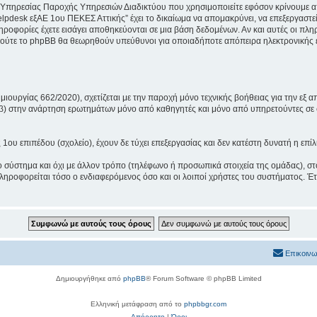
 Υπηρεσίας Παροχής Υπηρεσιών Διαδικτύου που χρησιμοποιείτε εφόσον κρίνουμε απ
lpdesk εξΑΕ 1ου ΠΕΚΕΣ Αττικής” έχει το δικαίωμα να απομακρύνει, να επεξεργαστεί
πληροφορίες έχετε εισάγει αποθηκεύονται σε μια βάση δεδομένων. Αν και αυτές οι 
 ούτε το phpBB θα θεωρηθούν υπεύθυνοι για οποιαδήποτε απόπειρα ηλεκτρονικής ε
ουργίας 662/2020), σχετίζεται με την παροχή μόνο τεχνικής βοήθειας για την εξ α
 β) στην ανάρτηση ερωτημάτων μόνο από καθηγητές και μόνο από υπηρετούντες σε 
υ επιπέδου (σχολείο), έχουν δε τύχει επεξεργασίας και δεν κατέστη δυνατή η επί
ο σύστημα και όχι με άλλον τρόπο (τηλέφωνο ή προσωπικά στοιχεία της ομάδας), στ
ηροφορείται τόσο ο ενδιαφερόμενος όσο και οι λοιποί χρήστες του συστήματος. Έτ
Επικοινω
Δημιουργήθηκε από
phpBB
® Forum Software © phpBB Limited
Ελληνική μετάφραση από το
phpbbgr.com
Απόρρητο
|
Όροι