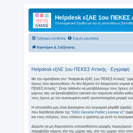
Helpdesk εξΑΕ 1ου ΠΕΚΕΣ 
Υποστηρικτική Ομάδα για την εξ αποστάσεως Εκπαίδ
Γρήγορες συνδέσεις
Συχνές ερωτήσεις
Ευρετήριο Δ. Συζήτησης
Helpdesk εξΑΕ 1ου ΠΕΚΕΣ Αττικής - Εγγραφή
Με την πρόσβαση στο “Helpdesk εξΑΕ 1ου ΠΕΚΕΣ Αττικής” (εφεξής
όρους που ακολουθούν. Αν δεν δέχεστε ότι δεσμεύεστε νομικά
ΠΕΚΕΣ Αττικής”. Είναι πιθανόν να μεταβάλλουμε τους όρους ο
μέρους σας να ξαναδιαβάζετε τακτικά την παρούσα σελίδα καθώς
τους όρους με την ανανεωμένη και/ή τροποποιημένη μορφή τω
Η ιστοσελίδα μας είναι βασισμένη στο λογισμικό phpBB (εφεξής
που διατίθεται βάσει της “
GNU General Public License v2
” (εφ
και τους στόχους, τους οποίους ο χρήστης με αυτό το λογισμι
Δέχεστε να μη δημοσιεύετε οποιασδήποτε μορφής περιεχόμενο π
παραβιάζει νόμους είτε της χώρας σας, είτε της χώρας στην οπο