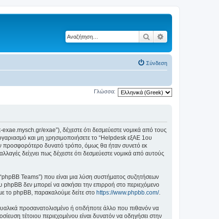
Αναζήτηση
Ειδική αναζήτηση
Σύνδεση
Γλώσσα:
t-exae.mysch.gr/exae”), δέχεστε ότι δεσμεύεστε νομικά από τους
ογαριασμό και μη χρησιμοποιήσετε το “Helpdesk εξΑΕ 1ου
ον προσφορότερο δυνατό τρόπο, όμως θα ήταν συνετό εκ
αλλαγές δείχνει πως δέχεστε ότι δεσμεύεστε νομικά από αυτούς
”, “phpBB Teams”) που είναι μια λύση συστήματος συζητήσεων
υ phpBB δεν μπορεί να ασκήσει την επιρροή στο περιεχόμενο
 με το phpBB, παρακαλούμε δείτε στο
https://www.phpbb.com/
.
ξουαλικά προσανατολισμένο ή οτιδήποτε άλλο που πιθανόν να
μοσίευση τέτοιου περιεχομένου είναι δυνατόν να οδηγήσει στην