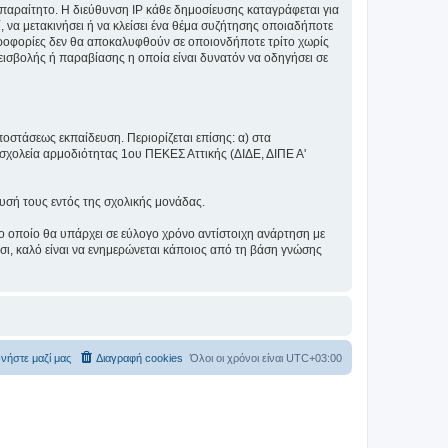
αραίτητο. Η διεύθυνση IP κάθε δημοσίευσης καταγράφεται για
, να μετακινήσει ή να κλείσει ένα θέμα συζήτησης οποιαδήποτε
πληροφορίες δεν θα αποκαλυφθούν σε οποιονδήποτε τρίτο χωρίς
ισβολής ή παραβίασης η οποία είναι δυνατόν να οδηγήσει σε
ποστάσεως εκπαίδευση. Περιορίζεται επίσης: α) στα
σχολεία αρμοδιότητας 1ου ΠΕΚΕΣ Αττικής (ΔΙΔΕ, ΔΙΠΕ Α'
λυσή τους εντός της σχολικής μονάδας.
ο οποίο θα υπάρχει σε εύλογο χρόνο αντίστοιχη ανάρτηση με
σι, καλό είναι να ενημερώνεται κάποιος από τη βάση γνώσης
νήστε μαζί μας
Διαγραφή cookies
Όλοι οι χρόνοι είναι
UTC+03:00