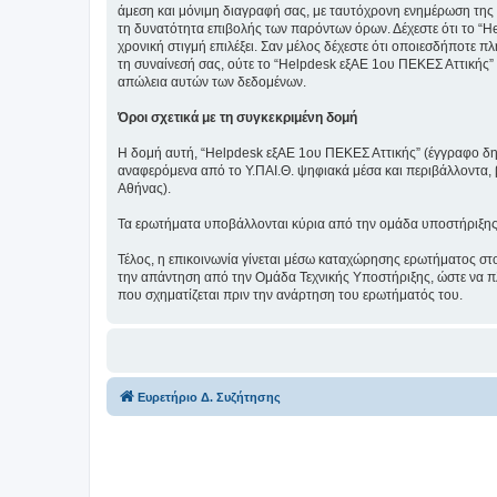
άμεση και μόνιμη διαγραφή σας, με ταυτόχρονη ενημέρωση της
τη δυνατότητα επιβολής των παρόντων όρων. Δέχεστε ότι το “He
χρονική στιγμή επιλέξει. Σαν μέλος δέχεστε ότι οποιεσδήποτε 
τη συναίνεσή σας, ούτε το “Helpdesk εξΑΕ 1ου ΠΕΚΕΣ Αττικής”
απώλεια αυτών των δεδομένων.
Όροι σχετικά με τη συγκεκριμένη δομή
Η δομή αυτή, “Helpdesk εξΑΕ 1ου ΠΕΚΕΣ Αττικής” (έγγραφο δημι
αναφερόμενα από το Υ.ΠΑΙ.Θ. ψηφιακά μέσα και περιβάλλοντα,
Αθήνας).
Τα ερωτήματα υποβάλλονται κύρια από την ομάδα υποστήριξης 1ο
Τέλος, η επικοινωνία γίνεται μέσω καταχώρησης ερωτήματος στ
την απάντηση από την Ομάδα Τεχνικής Υποστήριξης, ώστε να πλ
που σχηματίζεται πριν την ανάρτηση του ερωτήματός του.
Ευρετήριο Δ. Συζήτησης