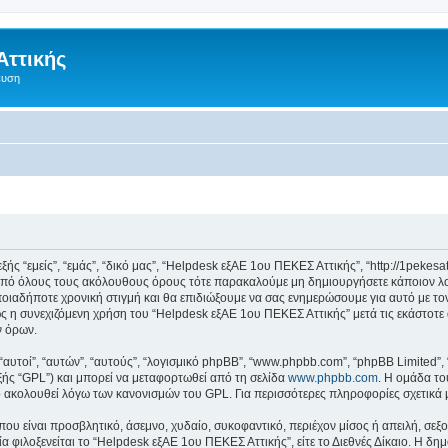
Αττικής
ευση
 “εμείς”, “εμάς”, “δικό μας”, “Helpdesk εξΑΕ 1ου ΠΕΚΕΣ Αττικής”, “http://1pekesa
 από όλους τους ακόλουθους όρους τότε παρακαλούμε μη δημιουργήσετε κάποιον λ
ποιαδήποτε χρονική στιγμή και θα επιδιώξουμε να σας ενημερώσουμε για αυτό με τ
 η συνεχιζόμενη χρήση του “Helpdesk εξΑΕ 1ου ΠΕΚΕΣ Αττικής” μετά τις εκάστοτε 
ν όρων.
 “αυτοί”, “αυτών”, “αυτούς”, “λογισμικό phpBB”, “www.phpbb.com”, “phpBB Limited
εξής “GPL”) και μπορεί να μεταφορτωθεί από τη σελίδα
www.phpbb.com
. Η ομάδα το
κό ακολουθεί λόγω των κανονισμών του GPL. Για περισσότερες πληροφορίες σχετικά
ου είναι προσβλητικό, άσεμνο, χυδαίο, συκοφαντικό, περιέχον μίσος ή απειλή, σε
ία φιλοξενείται το “Helpdesk εξΑΕ 1ου ΠΕΚΕΣ Αττικής”, είτε το Διεθνές Δίκαιο. Η δη