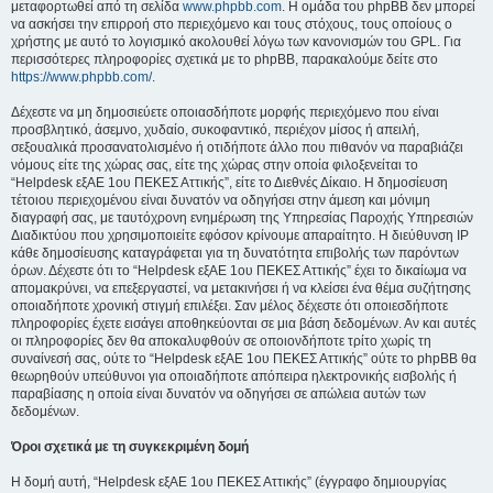
μεταφορτωθεί από τη σελίδα
www.phpbb.com
. Η ομάδα του phpBB δεν μπορεί
να ασκήσει την επιρροή στο περιεχόμενο και τους στόχους, τους οποίους ο
χρήστης με αυτό το λογισμικό ακολουθεί λόγω των κανονισμών του GPL. Για
περισσότερες πληροφορίες σχετικά με το phpBB, παρακαλούμε δείτε στο
https://www.phpbb.com/
.
Δέχεστε να μη δημοσιεύετε οποιασδήποτε μορφής περιεχόμενο που είναι
προσβλητικό, άσεμνο, χυδαίο, συκοφαντικό, περιέχον μίσος ή απειλή,
σεξουαλικά προσανατολισμένο ή οτιδήποτε άλλο που πιθανόν να παραβιάζει
νόμους είτε της χώρας σας, είτε της χώρας στην οποία φιλοξενείται το
“Helpdesk εξΑΕ 1ου ΠΕΚΕΣ Αττικής”, είτε το Διεθνές Δίκαιο. Η δημοσίευση
τέτοιου περιεχομένου είναι δυνατόν να οδηγήσει στην άμεση και μόνιμη
διαγραφή σας, με ταυτόχρονη ενημέρωση της Υπηρεσίας Παροχής Υπηρεσιών
Διαδικτύου που χρησιμοποιείτε εφόσον κρίνουμε απαραίτητο. Η διεύθυνση IP
κάθε δημοσίευσης καταγράφεται για τη δυνατότητα επιβολής των παρόντων
όρων. Δέχεστε ότι το “Helpdesk εξΑΕ 1ου ΠΕΚΕΣ Αττικής” έχει το δικαίωμα να
απομακρύνει, να επεξεργαστεί, να μετακινήσει ή να κλείσει ένα θέμα συζήτησης
οποιαδήποτε χρονική στιγμή επιλέξει. Σαν μέλος δέχεστε ότι οποιεσδήποτε
πληροφορίες έχετε εισάγει αποθηκεύονται σε μια βάση δεδομένων. Αν και αυτές
οι πληροφορίες δεν θα αποκαλυφθούν σε οποιονδήποτε τρίτο χωρίς τη
συναίνεσή σας, ούτε το “Helpdesk εξΑΕ 1ου ΠΕΚΕΣ Αττικής” ούτε το phpBB θα
θεωρηθούν υπεύθυνοι για οποιαδήποτε απόπειρα ηλεκτρονικής εισβολής ή
παραβίασης η οποία είναι δυνατόν να οδηγήσει σε απώλεια αυτών των
δεδομένων.
Όροι σχετικά με τη συγκεκριμένη δομή
Η δομή αυτή, “Helpdesk εξΑΕ 1ου ΠΕΚΕΣ Αττικής” (έγγραφο δημιουργίας