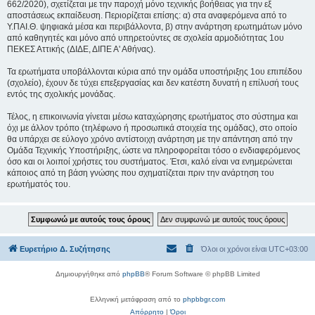
662/2020), σχετίζεται με την παροχή μόνο τεχνικής βοήθειας για την εξ
αποστάσεως εκπαίδευση. Περιορίζεται επίσης: α) στα αναφερόμενα από το
Υ.ΠΑΙ.Θ. ψηφιακά μέσα και περιβάλλοντα, β) στην ανάρτηση ερωτημάτων μόνο
από καθηγητές και μόνο από υπηρετούντες σε σχολεία αρμοδιότητας 1ου
ΠΕΚΕΣ Αττικής (ΔΙΔΕ, ΔΙΠΕ Α' Αθήνας).
Τα ερωτήματα υποβάλλονται κύρια από την ομάδα υποστήριξης 1ου επιπέδου
(σχολείο), έχουν δε τύχει επεξεργασίας και δεν κατέστη δυνατή η επίλυσή τους
εντός της σχολικής μονάδας.
Τέλος, η επικοινωνία γίνεται μέσω καταχώρησης ερωτήματος στο σύστημα και
όχι με άλλον τρόπο (τηλέφωνο ή προσωπικά στοιχεία της ομάδας), στο οποίο
θα υπάρχει σε εύλογο χρόνο αντίστοιχη ανάρτηση με την απάντηση από την
Ομάδα Τεχνικής Υποστήριξης, ώστε να πληροφορείται τόσο ο ενδιαφερόμενος
όσο και οι λοιποί χρήστες του συστήματος. Έτσι, καλό είναι να ενημερώνεται
κάποιος από τη βάση γνώσης που σχηματίζεται πριν την ανάρτηση του
ερωτήματός του.
Ευρετήριο Δ. Συζήτησης
Όλοι οι χρόνοι είναι
UTC+03:00
Δημιουργήθηκε από
phpBB
® Forum Software © phpBB Limited
Ελληνική μετάφραση από το
phpbbgr.com
Απόρρητο
|
Όροι