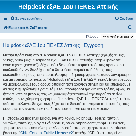
Helpdesk εξΑΕ 1ου ΠΕΚΕΣ Αττικής
Συχνές ερωτήσεις
Σύνδεση
Α
Ευρετήριο Δ. Συζήτησης
ν
Γλώσσα:
α
Helpdesk εξΑΕ 1ου ΠΕΚΕΣ Αττικής - Εγγραφή
ζ
Με την πρόσβαση στο “Helpdesk εξΑΕ 1ου ΠΕΚΕΣ Αττικής” (εφεξής “εμείς”,
ή
“εμάς”, “δικό μας”, “Helpdesk εξΑΕ 1ου ΠΕΚΕΣ Αττικής”, “http://1pekesat-
τ
exae.mysch.gr/exae”), δέχεστε ότι δεσμεύεστε νομικά από τους όρους που
ακολουθούν. Αν δεν δέχεστε ότι δεσμεύεστε νομικά από όλους τους
η
ακόλουθους όρους τότε παρακαλούμε μη δημιουργήσετε κάποιον λογαριασμό
σ
και μη χρησιμοποιήσετε το “Helpdesk εξΑΕ 1ου ΠΕΚΕΣ Αττικής”. Είναι πιθανόν
να μεταβάλλουμε τους όρους οποιαδήποτε χρονική στιγμή και θα επιδιώξουμε
η
να σας ενημερώσουμε για αυτό με τον προσφορότερο δυνατό τρόπο, όμως θα
ήταν συνετό εκ μέρους σας να ξαναδιαβάζετε τακτικά την παρούσα σελίδα
καθώς η συνεχιζόμενη χρήση του “Helpdesk εξΑΕ 1ου ΠΕΚΕΣ Αττικής” μετά τις
εκάστοτε αλλαγές δείχνει πως δέχεστε ότι δεσμεύεστε νομικά από αυτούς τους
όρους με την ανανεωμένη και/ή τροποποιημένη μορφή των όρων.
Η ιστοσελίδα μας είναι βασισμένη στο λογισμικό phpBB (εφεξής “αυτοί”,
“αυτών”, “αυτούς”, “λογισμικό phpBB”, “www.phpbb.com”, “phpBB Limited”,
“phpBB Teams”) που είναι μια λύση συστήματος συζητήσεων που διατίθεται
βάσει της “
GNU General Public License v2
” (εφεξής “GPL”) και μπορεί να