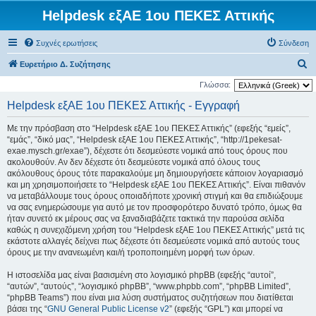
Helpdesk εξΑΕ 1ου ΠΕΚΕΣ Αττικής
Συχνές ερωτήσεις
Σύνδεση
Α
Ευρετήριο Δ. Συζήτησης
ν
Γλώσσα:
α
Helpdesk εξΑΕ 1ου ΠΕΚΕΣ Αττικής - Εγγραφή
ζ
Με την πρόσβαση στο “Helpdesk εξΑΕ 1ου ΠΕΚΕΣ Αττικής” (εφεξής “εμείς”,
ή
“εμάς”, “δικό μας”, “Helpdesk εξΑΕ 1ου ΠΕΚΕΣ Αττικής”, “http://1pekesat-
τ
exae.mysch.gr/exae”), δέχεστε ότι δεσμεύεστε νομικά από τους όρους που
ακολουθούν. Αν δεν δέχεστε ότι δεσμεύεστε νομικά από όλους τους
η
ακόλουθους όρους τότε παρακαλούμε μη δημιουργήσετε κάποιον λογαριασμό
σ
και μη χρησιμοποιήσετε το “Helpdesk εξΑΕ 1ου ΠΕΚΕΣ Αττικής”. Είναι πιθανόν
να μεταβάλλουμε τους όρους οποιαδήποτε χρονική στιγμή και θα επιδιώξουμε
η
να σας ενημερώσουμε για αυτό με τον προσφορότερο δυνατό τρόπο, όμως θα
ήταν συνετό εκ μέρους σας να ξαναδιαβάζετε τακτικά την παρούσα σελίδα
καθώς η συνεχιζόμενη χρήση του “Helpdesk εξΑΕ 1ου ΠΕΚΕΣ Αττικής” μετά τις
εκάστοτε αλλαγές δείχνει πως δέχεστε ότι δεσμεύεστε νομικά από αυτούς τους
όρους με την ανανεωμένη και/ή τροποποιημένη μορφή των όρων.
Η ιστοσελίδα μας είναι βασισμένη στο λογισμικό phpBB (εφεξής “αυτοί”,
“αυτών”, “αυτούς”, “λογισμικό phpBB”, “www.phpbb.com”, “phpBB Limited”,
“phpBB Teams”) που είναι μια λύση συστήματος συζητήσεων που διατίθεται
βάσει της “
GNU General Public License v2
” (εφεξής “GPL”) και μπορεί να