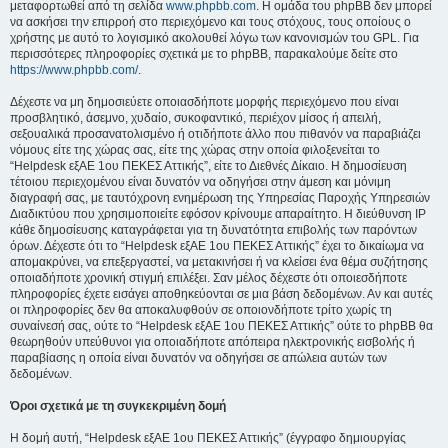
μεταφορτωθεί από τη σελίδα
www.phpbb.com
. Η ομάδα του phpBB δεν μπορεί
να ασκήσει την επιρροή στο περιεχόμενο και τους στόχους, τους οποίους ο
χρήστης με αυτό το λογισμικό ακολουθεί λόγω των κανονισμών του GPL. Για
περισσότερες πληροφορίες σχετικά με το phpBB, παρακαλούμε δείτε στο
https://www.phpbb.com/
.
Δέχεστε να μη δημοσιεύετε οποιασδήποτε μορφής περιεχόμενο που είναι
προσβλητικό, άσεμνο, χυδαίο, συκοφαντικό, περιέχον μίσος ή απειλή,
σεξουαλικά προσανατολισμένο ή οτιδήποτε άλλο που πιθανόν να παραβιάζει
νόμους είτε της χώρας σας, είτε της χώρας στην οποία φιλοξενείται το
“Helpdesk εξΑΕ 1ου ΠΕΚΕΣ Αττικής”, είτε το Διεθνές Δίκαιο. Η δημοσίευση
τέτοιου περιεχομένου είναι δυνατόν να οδηγήσει στην άμεση και μόνιμη
διαγραφή σας, με ταυτόχρονη ενημέρωση της Υπηρεσίας Παροχής Υπηρεσιών
Διαδικτύου που χρησιμοποιείτε εφόσον κρίνουμε απαραίτητο. Η διεύθυνση IP
κάθε δημοσίευσης καταγράφεται για τη δυνατότητα επιβολής των παρόντων
όρων. Δέχεστε ότι το “Helpdesk εξΑΕ 1ου ΠΕΚΕΣ Αττικής” έχει το δικαίωμα να
απομακρύνει, να επεξεργαστεί, να μετακινήσει ή να κλείσει ένα θέμα συζήτησης
οποιαδήποτε χρονική στιγμή επιλέξει. Σαν μέλος δέχεστε ότι οποιεσδήποτε
πληροφορίες έχετε εισάγει αποθηκεύονται σε μια βάση δεδομένων. Αν και αυτές
οι πληροφορίες δεν θα αποκαλυφθούν σε οποιονδήποτε τρίτο χωρίς τη
συναίνεσή σας, ούτε το “Helpdesk εξΑΕ 1ου ΠΕΚΕΣ Αττικής” ούτε το phpBB θα
θεωρηθούν υπεύθυνοι για οποιαδήποτε απόπειρα ηλεκτρονικής εισβολής ή
παραβίασης η οποία είναι δυνατόν να οδηγήσει σε απώλεια αυτών των
δεδομένων.
Όροι σχετικά με τη συγκεκριμένη δομή
Η δομή αυτή, “Helpdesk εξΑΕ 1ου ΠΕΚΕΣ Αττικής” (έγγραφο δημιουργίας