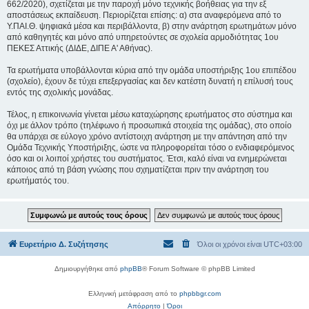
662/2020), σχετίζεται με την παροχή μόνο τεχνικής βοήθειας για την εξ
αποστάσεως εκπαίδευση. Περιορίζεται επίσης: α) στα αναφερόμενα από το
Υ.ΠΑΙ.Θ. ψηφιακά μέσα και περιβάλλοντα, β) στην ανάρτηση ερωτημάτων μόνο
από καθηγητές και μόνο από υπηρετούντες σε σχολεία αρμοδιότητας 1ου
ΠΕΚΕΣ Αττικής (ΔΙΔΕ, ΔΙΠΕ Α' Αθήνας).
Τα ερωτήματα υποβάλλονται κύρια από την ομάδα υποστήριξης 1ου επιπέδου
(σχολείο), έχουν δε τύχει επεξεργασίας και δεν κατέστη δυνατή η επίλυσή τους
εντός της σχολικής μονάδας.
Τέλος, η επικοινωνία γίνεται μέσω καταχώρησης ερωτήματος στο σύστημα και
όχι με άλλον τρόπο (τηλέφωνο ή προσωπικά στοιχεία της ομάδας), στο οποίο
θα υπάρχει σε εύλογο χρόνο αντίστοιχη ανάρτηση με την απάντηση από την
Ομάδα Τεχνικής Υποστήριξης, ώστε να πληροφορείται τόσο ο ενδιαφερόμενος
όσο και οι λοιποί χρήστες του συστήματος. Έτσι, καλό είναι να ενημερώνεται
κάποιος από τη βάση γνώσης που σχηματίζεται πριν την ανάρτηση του
ερωτήματός του.
Ευρετήριο Δ. Συζήτησης
Όλοι οι χρόνοι είναι
UTC+03:00
Δημιουργήθηκε από
phpBB
® Forum Software © phpBB Limited
Ελληνική μετάφραση από το
phpbbgr.com
Απόρρητο
|
Όροι