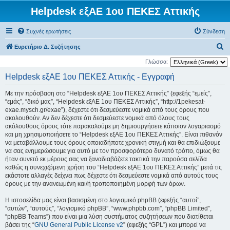
Helpdesk εξΑΕ 1ου ΠΕΚΕΣ Αττικής
Συχνές ερωτήσεις
Σύνδεση
Α
Ευρετήριο Δ. Συζήτησης
ν
Γλώσσα:
α
Helpdesk εξΑΕ 1ου ΠΕΚΕΣ Αττικής - Εγγραφή
ζ
Με την πρόσβαση στο “Helpdesk εξΑΕ 1ου ΠΕΚΕΣ Αττικής” (εφεξής “εμείς”,
ή
“εμάς”, “δικό μας”, “Helpdesk εξΑΕ 1ου ΠΕΚΕΣ Αττικής”, “http://1pekesat-
τ
exae.mysch.gr/exae”), δέχεστε ότι δεσμεύεστε νομικά από τους όρους που
ακολουθούν. Αν δεν δέχεστε ότι δεσμεύεστε νομικά από όλους τους
η
ακόλουθους όρους τότε παρακαλούμε μη δημιουργήσετε κάποιον λογαριασμό
σ
και μη χρησιμοποιήσετε το “Helpdesk εξΑΕ 1ου ΠΕΚΕΣ Αττικής”. Είναι πιθανόν
να μεταβάλλουμε τους όρους οποιαδήποτε χρονική στιγμή και θα επιδιώξουμε
η
να σας ενημερώσουμε για αυτό με τον προσφορότερο δυνατό τρόπο, όμως θα
ήταν συνετό εκ μέρους σας να ξαναδιαβάζετε τακτικά την παρούσα σελίδα
καθώς η συνεχιζόμενη χρήση του “Helpdesk εξΑΕ 1ου ΠΕΚΕΣ Αττικής” μετά τις
εκάστοτε αλλαγές δείχνει πως δέχεστε ότι δεσμεύεστε νομικά από αυτούς τους
όρους με την ανανεωμένη και/ή τροποποιημένη μορφή των όρων.
Η ιστοσελίδα μας είναι βασισμένη στο λογισμικό phpBB (εφεξής “αυτοί”,
“αυτών”, “αυτούς”, “λογισμικό phpBB”, “www.phpbb.com”, “phpBB Limited”,
“phpBB Teams”) που είναι μια λύση συστήματος συζητήσεων που διατίθεται
βάσει της “
GNU General Public License v2
” (εφεξής “GPL”) και μπορεί να