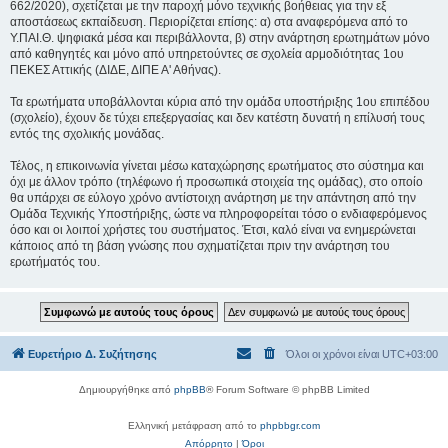
662/2020), σχετίζεται με την παροχή μόνο τεχνικής βοήθειας για την εξ
αποστάσεως εκπαίδευση. Περιορίζεται επίσης: α) στα αναφερόμενα από το
Υ.ΠΑΙ.Θ. ψηφιακά μέσα και περιβάλλοντα, β) στην ανάρτηση ερωτημάτων μόνο
από καθηγητές και μόνο από υπηρετούντες σε σχολεία αρμοδιότητας 1ου
ΠΕΚΕΣ Αττικής (ΔΙΔΕ, ΔΙΠΕ Α' Αθήνας).
Τα ερωτήματα υποβάλλονται κύρια από την ομάδα υποστήριξης 1ου επιπέδου
(σχολείο), έχουν δε τύχει επεξεργασίας και δεν κατέστη δυνατή η επίλυσή τους
εντός της σχολικής μονάδας.
Τέλος, η επικοινωνία γίνεται μέσω καταχώρησης ερωτήματος στο σύστημα και
όχι με άλλον τρόπο (τηλέφωνο ή προσωπικά στοιχεία της ομάδας), στο οποίο
θα υπάρχει σε εύλογο χρόνο αντίστοιχη ανάρτηση με την απάντηση από την
Ομάδα Τεχνικής Υποστήριξης, ώστε να πληροφορείται τόσο ο ενδιαφερόμενος
όσο και οι λοιποί χρήστες του συστήματος. Έτσι, καλό είναι να ενημερώνεται
κάποιος από τη βάση γνώσης που σχηματίζεται πριν την ανάρτηση του
ερωτήματός του.
Ευρετήριο Δ. Συζήτησης
Όλοι οι χρόνοι είναι
UTC+03:00
Δημιουργήθηκε από
phpBB
® Forum Software © phpBB Limited
Ελληνική μετάφραση από το
phpbbgr.com
Απόρρητο
|
Όροι