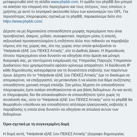
μεταφορτωθεί από τη σελίδα
www.phpbb.com
. Η ομάδα του phpBB δεν μπορεί
να ασκήσει την επιρροή στο περιεχόμενο και τους στόχους, τους οποίους ο
χρήστης με αυτό το λογισμικό ακολουθεί λόγω των κανονισμών του GPL. Για
περισσότερες πληροφορίες σχετικά με το phpBB, παρακαλούμε δείτε στο
https://www.phpbb.com/
.
Δέχεστε να μη δημοσιεύετε οποιασδήποτε μορφής περιεχόμενο που είναι
προσβλητικό, άσεμνο, χυδαίο, συκοφαντικό, περιέχον μίσος ή απειλή,
σεξουαλικά προσανατολισμένο ή οτιδήποτε άλλο που πιθανόν να παραβιάζει
νόμους είτε της χώρας σας, είτε της χώρας στην οποία φιλοξενείται το
“Helpdesk εξΑΕ 1ου ΠΕΚΕΣ Αττικής”, είτε το Διεθνές Δίκαιο. Η δημοσίευση
τέτοιου περιεχομένου είναι δυνατόν να οδηγήσει στην άμεση και μόνιμη
διαγραφή σας, με ταυτόχρονη ενημέρωση της Υπηρεσίας Παροχής Υπηρεσιών
Διαδικτύου που χρησιμοποιείτε εφόσον κρίνουμε απαραίτητο. Η διεύθυνση IP
κάθε δημοσίευσης καταγράφεται για τη δυνατότητα επιβολής των παρόντων
όρων. Δέχεστε ότι το “Helpdesk εξΑΕ 1ου ΠΕΚΕΣ Αττικής” έχει το δικαίωμα να
απομακρύνει, να επεξεργαστεί, να μετακινήσει ή να κλείσει ένα θέμα συζήτησης
οποιαδήποτε χρονική στιγμή επιλέξει. Σαν μέλος δέχεστε ότι οποιεσδήποτε
πληροφορίες έχετε εισάγει αποθηκεύονται σε μια βάση δεδομένων. Αν και αυτές
οι πληροφορίες δεν θα αποκαλυφθούν σε οποιονδήποτε τρίτο χωρίς τη
συναίνεσή σας, ούτε το “Helpdesk εξΑΕ 1ου ΠΕΚΕΣ Αττικής” ούτε το phpBB θα
θεωρηθούν υπεύθυνοι για οποιαδήποτε απόπειρα ηλεκτρονικής εισβολής ή
παραβίασης η οποία είναι δυνατόν να οδηγήσει σε απώλεια αυτών των
δεδομένων.
Όροι σχετικά με τη συγκεκριμένη δομή
Η δομή αυτή, “Helpdesk εξΑΕ 1ου ΠΕΚΕΣ Αττικής” (έγγραφο δημιουργίας