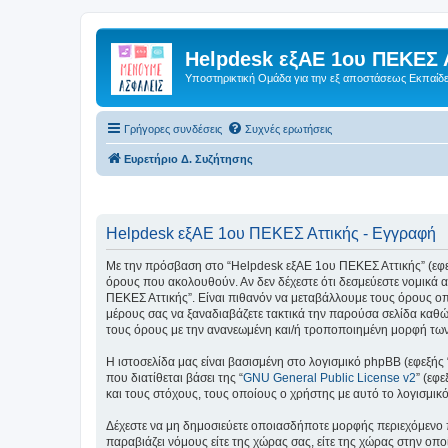
Helpdesk εξΑΕ 1ου ΠΕΚΕΣ 
Υποστηρικτική Ομάδα για την εξ αποστάσεως Εκπαίδ
Γρήγορες συνδέσεις
Συχνές ερωτήσεις
Ευρετήριο Δ. Συζήτησης
Helpdesk εξΑΕ 1ου ΠΕΚΕΣ Αττικής - Εγγραφή
Με την πρόσβαση στο “Helpdesk εξΑΕ 1ου ΠΕΚΕΣ Αττικής” (εφεξής
όρους που ακολουθούν. Αν δεν δέχεστε ότι δεσμεύεστε νομικά
ΠΕΚΕΣ Αττικής”. Είναι πιθανόν να μεταβάλλουμε τους όρους ο
μέρους σας να ξαναδιαβάζετε τακτικά την παρούσα σελίδα καθώς
τους όρους με την ανανεωμένη και/ή τροποποιημένη μορφή τω
Η ιστοσελίδα μας είναι βασισμένη στο λογισμικό phpBB (εφεξής
που διατίθεται βάσει της “
GNU General Public License v2
” (εφ
και τους στόχους, τους οποίους ο χρήστης με αυτό το λογισμι
Δέχεστε να μη δημοσιεύετε οποιασδήποτε μορφής περιεχόμενο π
παραβιάζει νόμους είτε της χώρας σας, είτε της χώρας στην οπο