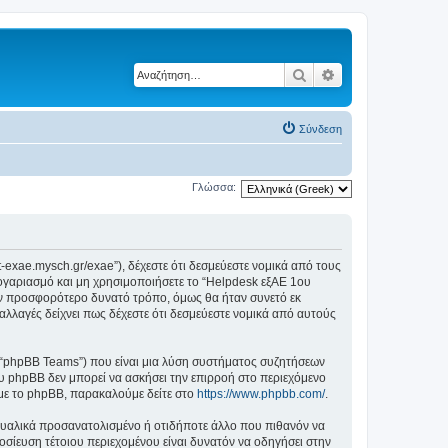
Αναζήτηση
Ειδική αναζήτηση
Σύνδεση
Γλώσσα:
t-exae.mysch.gr/exae”), δέχεστε ότι δεσμεύεστε νομικά από τους
ογαριασμό και μη χρησιμοποιήσετε το “Helpdesk εξΑΕ 1ου
ον προσφορότερο δυνατό τρόπο, όμως θα ήταν συνετό εκ
αλλαγές δείχνει πως δέχεστε ότι δεσμεύεστε νομικά από αυτούς
”, “phpBB Teams”) που είναι μια λύση συστήματος συζητήσεων
υ phpBB δεν μπορεί να ασκήσει την επιρροή στο περιεχόμενο
 με το phpBB, παρακαλούμε δείτε στο
https://www.phpbb.com/
.
ξουαλικά προσανατολισμένο ή οτιδήποτε άλλο που πιθανόν να
μοσίευση τέτοιου περιεχομένου είναι δυνατόν να οδηγήσει στην