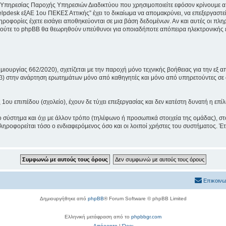
 Υπηρεσίας Παροχής Υπηρεσιών Διαδικτύου που χρησιμοποιείτε εφόσον κρίνουμε απ
lpdesk εξΑΕ 1ου ΠΕΚΕΣ Αττικής” έχει το δικαίωμα να απομακρύνει, να επεξεργαστεί
πληροφορίες έχετε εισάγει αποθηκεύονται σε μια βάση δεδομένων. Αν και αυτές οι 
 ούτε το phpBB θα θεωρηθούν υπεύθυνοι για οποιαδήποτε απόπειρα ηλεκτρονικής ε
ουργίας 662/2020), σχετίζεται με την παροχή μόνο τεχνικής βοήθειας για την εξ α
 β) στην ανάρτηση ερωτημάτων μόνο από καθηγητές και μόνο από υπηρετούντες σε 
υ επιπέδου (σχολείο), έχουν δε τύχει επεξεργασίας και δεν κατέστη δυνατή η επί
ο σύστημα και όχι με άλλον τρόπο (τηλέφωνο ή προσωπικά στοιχεία της ομάδας), στ
ηροφορείται τόσο ο ενδιαφερόμενος όσο και οι λοιποί χρήστες του συστήματος. Έτ
Επικοινω
Δημιουργήθηκε από
phpBB
® Forum Software © phpBB Limited
Ελληνική μετάφραση από το
phpbbgr.com
Απόρρητο
|
Όροι