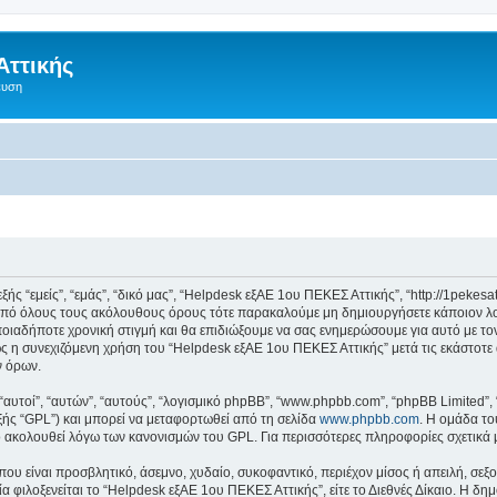
Αττικής
ευση
 “εμείς”, “εμάς”, “δικό μας”, “Helpdesk εξΑΕ 1ου ΠΕΚΕΣ Αττικής”, “http://1pekesa
 από όλους τους ακόλουθους όρους τότε παρακαλούμε μη δημιουργήσετε κάποιον λ
ποιαδήποτε χρονική στιγμή και θα επιδιώξουμε να σας ενημερώσουμε για αυτό με τ
 η συνεχιζόμενη χρήση του “Helpdesk εξΑΕ 1ου ΠΕΚΕΣ Αττικής” μετά τις εκάστοτε 
ν όρων.
 “αυτοί”, “αυτών”, “αυτούς”, “λογισμικό phpBB”, “www.phpbb.com”, “phpBB Limited
εξής “GPL”) και μπορεί να μεταφορτωθεί από τη σελίδα
www.phpbb.com
. Η ομάδα το
κό ακολουθεί λόγω των κανονισμών του GPL. Για περισσότερες πληροφορίες σχετικά
ου είναι προσβλητικό, άσεμνο, χυδαίο, συκοφαντικό, περιέχον μίσος ή απειλή, σε
ία φιλοξενείται το “Helpdesk εξΑΕ 1ου ΠΕΚΕΣ Αττικής”, είτε το Διεθνές Δίκαιο. Η δη