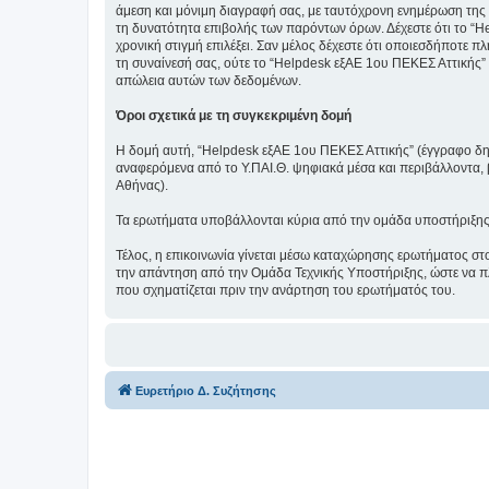
άμεση και μόνιμη διαγραφή σας, με ταυτόχρονη ενημέρωση της
τη δυνατότητα επιβολής των παρόντων όρων. Δέχεστε ότι το “He
χρονική στιγμή επιλέξει. Σαν μέλος δέχεστε ότι οποιεσδήποτε 
τη συναίνεσή σας, ούτε το “Helpdesk εξΑΕ 1ου ΠΕΚΕΣ Αττικής”
απώλεια αυτών των δεδομένων.
Όροι σχετικά με τη συγκεκριμένη δομή
Η δομή αυτή, “Helpdesk εξΑΕ 1ου ΠΕΚΕΣ Αττικής” (έγγραφο δημι
αναφερόμενα από το Υ.ΠΑΙ.Θ. ψηφιακά μέσα και περιβάλλοντα,
Αθήνας).
Τα ερωτήματα υποβάλλονται κύρια από την ομάδα υποστήριξης 1ο
Τέλος, η επικοινωνία γίνεται μέσω καταχώρησης ερωτήματος στ
την απάντηση από την Ομάδα Τεχνικής Υποστήριξης, ώστε να πλ
που σχηματίζεται πριν την ανάρτηση του ερωτήματός του.
Ευρετήριο Δ. Συζήτησης