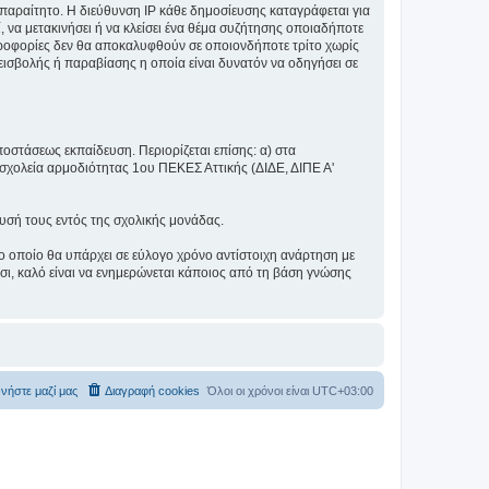
αραίτητο. Η διεύθυνση IP κάθε δημοσίευσης καταγράφεται για
, να μετακινήσει ή να κλείσει ένα θέμα συζήτησης οποιαδήποτε
πληροφορίες δεν θα αποκαλυφθούν σε οποιονδήποτε τρίτο χωρίς
ισβολής ή παραβίασης η οποία είναι δυνατόν να οδηγήσει σε
ποστάσεως εκπαίδευση. Περιορίζεται επίσης: α) στα
σχολεία αρμοδιότητας 1ου ΠΕΚΕΣ Αττικής (ΔΙΔΕ, ΔΙΠΕ Α'
λυσή τους εντός της σχολικής μονάδας.
ο οποίο θα υπάρχει σε εύλογο χρόνο αντίστοιχη ανάρτηση με
σι, καλό είναι να ενημερώνεται κάποιος από τη βάση γνώσης
νήστε μαζί μας
Διαγραφή cookies
Όλοι οι χρόνοι είναι
UTC+03:00