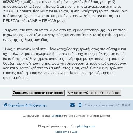
662/2020), σχετίζεται με την παροχή μόνο τεχνικής βοήθειας για την εξ
αποστάσεως εκπαίδευση. Περιορίζεται επίσης: α) στα αναφερόμενα από το
Υ.ΠΑΙ.Θ. ψηφιακά μέσα και περιβάλλοντα, β) στην ανάρτηση ερωτημάτων μόνο
από καθηγητές και μόνο από υπηρετούντες σε σχολεία αρμοδιότητας 1ου
ΠΕΚΕΣ Αττικής (ΔΙΔΕ, ΔΙΠΕ Α' Αθήνας).
Τα ερωτήματα υποβάλλονται κύρια από την ομάδα υποστήριξης 1ου επιπέδου
(σχολείο), έχουν δε τύχει επεξεργασίας και δεν κατέστη δυνατή η επίλυσή τους
εντός της σχολικής μονάδας.
Τέλος, η επικοινωνία γίνεται μέσω καταχώρησης ερωτήματος στο σύστημα και
όχι με άλλον τρόπο (τηλέφωνο ή προσωπικά στοιχεία της ομάδας), στο οποίο
θα υπάρχει σε εύλογο χρόνο αντίστοιχη ανάρτηση με την απάντηση από την
Ομάδα Τεχνικής Υποστήριξης, ώστε να πληροφορείται τόσο ο ενδιαφερόμενος
όσο και οι λοιποί χρήστες του συστήματος. Έτσι, καλό είναι να ενημερώνεται
κάποιος από τη βάση γνώσης που σχηματίζεται πριν την ανάρτηση του
ερωτήματός του.
Ευρετήριο Δ. Συζήτησης
Όλοι οι χρόνοι είναι
UTC+03:00
Δημιουργήθηκε από
phpBB
® Forum Software © phpBB Limited
Ελληνική μετάφραση από το
phpbbgr.com
Απόρρητο
|
Όροι