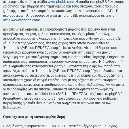
μεταφορτωθεί από τη σελίδα
www.phpbb.com
. Η ομάδα του phpBB δεν μπορεί
να ασκήσει την επιρροή στο περιεχόμενο και τους στόχους, τους οποίους ο
χρήστης με αυτό το λογισμικό ακολουθεί λόγω των κανονισμών του GPL. Για
περισσότερες πληροφορίες σχετικά με το phpBB, παρακαλούμε δείτε στο
https://www.phpbb.com/
.
Δέχεστε να μη δημοσιεύετε οποιασδήποτε μορφής περιεχόμενο που είναι
προσβλητικό, άσεμνο, χυδαίο, συκοφαντικό, περιέχον μίσος ή απειλή,
σεξουαλικά προσανατολισμένο ή οτιδήποτε άλλο που πιθανόν να παραβιάζει
νόμους είτε της χώρας σας, είτε της χώρας στην οποία φιλοξενείται το
“Helpdesk εξΑΕ 1ου ΠΕΚΕΣ Αττικής”, είτε το Διεθνές Δίκαιο. Η δημοσίευση
τέτοιου περιεχομένου είναι δυνατόν να οδηγήσει στην άμεση και μόνιμη
διαγραφή σας, με ταυτόχρονη ενημέρωση της Υπηρεσίας Παροχής Υπηρεσιών
Διαδικτύου που χρησιμοποιείτε εφόσον κρίνουμε απαραίτητο. Η διεύθυνση IP
κάθε δημοσίευσης καταγράφεται για τη δυνατότητα επιβολής των παρόντων
όρων. Δέχεστε ότι το “Helpdesk εξΑΕ 1ου ΠΕΚΕΣ Αττικής” έχει το δικαίωμα να
απομακρύνει, να επεξεργαστεί, να μετακινήσει ή να κλείσει ένα θέμα συζήτησης
οποιαδήποτε χρονική στιγμή επιλέξει. Σαν μέλος δέχεστε ότι οποιεσδήποτε
πληροφορίες έχετε εισάγει αποθηκεύονται σε μια βάση δεδομένων. Αν και αυτές
οι πληροφορίες δεν θα αποκαλυφθούν σε οποιονδήποτε τρίτο χωρίς τη
συναίνεσή σας, ούτε το “Helpdesk εξΑΕ 1ου ΠΕΚΕΣ Αττικής” ούτε το phpBB θα
θεωρηθούν υπεύθυνοι για οποιαδήποτε απόπειρα ηλεκτρονικής εισβολής ή
παραβίασης η οποία είναι δυνατόν να οδηγήσει σε απώλεια αυτών των
δεδομένων.
Όροι σχετικά με τη συγκεκριμένη δομή
Η δομή αυτή, “Helpdesk εξΑΕ 1ου ΠΕΚΕΣ Αττικής” (έγγραφο δημιουργίας