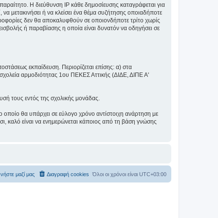
αραίτητο. Η διεύθυνση IP κάθε δημοσίευσης καταγράφεται για
, να μετακινήσει ή να κλείσει ένα θέμα συζήτησης οποιαδήποτε
πληροφορίες δεν θα αποκαλυφθούν σε οποιονδήποτε τρίτο χωρίς
ισβολής ή παραβίασης η οποία είναι δυνατόν να οδηγήσει σε
ποστάσεως εκπαίδευση. Περιορίζεται επίσης: α) στα
σχολεία αρμοδιότητας 1ου ΠΕΚΕΣ Αττικής (ΔΙΔΕ, ΔΙΠΕ Α'
λυσή τους εντός της σχολικής μονάδας.
ο οποίο θα υπάρχει σε εύλογο χρόνο αντίστοιχη ανάρτηση με
σι, καλό είναι να ενημερώνεται κάποιος από τη βάση γνώσης
νήστε μαζί μας
Διαγραφή cookies
Όλοι οι χρόνοι είναι
UTC+03:00