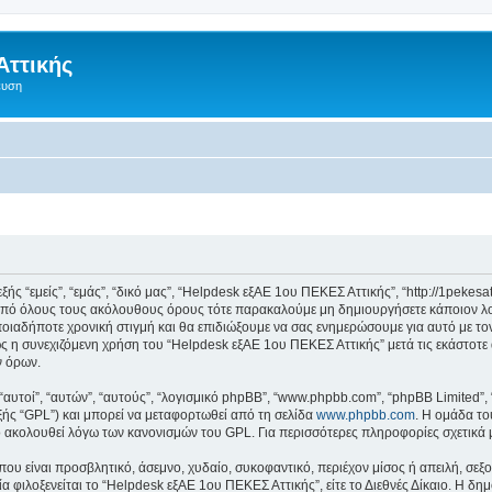
Αττικής
ευση
 “εμείς”, “εμάς”, “δικό μας”, “Helpdesk εξΑΕ 1ου ΠΕΚΕΣ Αττικής”, “http://1pekesa
 από όλους τους ακόλουθους όρους τότε παρακαλούμε μη δημιουργήσετε κάποιον λ
ποιαδήποτε χρονική στιγμή και θα επιδιώξουμε να σας ενημερώσουμε για αυτό με τ
 η συνεχιζόμενη χρήση του “Helpdesk εξΑΕ 1ου ΠΕΚΕΣ Αττικής” μετά τις εκάστοτε 
ν όρων.
 “αυτοί”, “αυτών”, “αυτούς”, “λογισμικό phpBB”, “www.phpbb.com”, “phpBB Limited
εξής “GPL”) και μπορεί να μεταφορτωθεί από τη σελίδα
www.phpbb.com
. Η ομάδα το
κό ακολουθεί λόγω των κανονισμών του GPL. Για περισσότερες πληροφορίες σχετικά
ου είναι προσβλητικό, άσεμνο, χυδαίο, συκοφαντικό, περιέχον μίσος ή απειλή, σε
ία φιλοξενείται το “Helpdesk εξΑΕ 1ου ΠΕΚΕΣ Αττικής”, είτε το Διεθνές Δίκαιο. Η δη