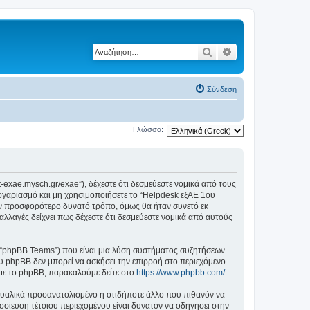
Αναζήτηση
Ειδική αναζήτηση
Σύνδεση
Γλώσσα:
t-exae.mysch.gr/exae”), δέχεστε ότι δεσμεύεστε νομικά από τους
ογαριασμό και μη χρησιμοποιήσετε το “Helpdesk εξΑΕ 1ου
ον προσφορότερο δυνατό τρόπο, όμως θα ήταν συνετό εκ
αλλαγές δείχνει πως δέχεστε ότι δεσμεύεστε νομικά από αυτούς
”, “phpBB Teams”) που είναι μια λύση συστήματος συζητήσεων
υ phpBB δεν μπορεί να ασκήσει την επιρροή στο περιεχόμενο
 με το phpBB, παρακαλούμε δείτε στο
https://www.phpbb.com/
.
ξουαλικά προσανατολισμένο ή οτιδήποτε άλλο που πιθανόν να
μοσίευση τέτοιου περιεχομένου είναι δυνατόν να οδηγήσει στην