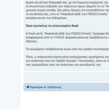
άμεση και μόνιμη διαγραφή σας, με ταυτόχρονη ενημέρωση της
τη δυνατότητα επιβολής των παρόντων όρων. Δέχεστε ότι το “He
χρονική στιγμή επιλέξει. Σαν μέλος δέχεστε ότι οποιεσδήποτε 
τη συναίνεσή σας, ούτε το “Helpdesk εξΑΕ 1ου ΠΕΚΕΣ Αττικής”
απώλεια αυτών των δεδομένων.
Όροι σχετικά με τη συγκεκριμένη δομή
Η δομή αυτή, “Helpdesk εξΑΕ 1ου ΠΕΚΕΣ Αττικής” (έγγραφο δημι
αναφερόμενα από το Υ.ΠΑΙ.Θ. ψηφιακά μέσα και περιβάλλοντα,
Αθήνας).
Τα ερωτήματα υποβάλλονται κύρια από την ομάδα υποστήριξης 1ο
Τέλος, η επικοινωνία γίνεται μέσω καταχώρησης ερωτήματος στ
την απάντηση από την Ομάδα Τεχνικής Υποστήριξης, ώστε να πλ
που σχηματίζεται πριν την ανάρτηση του ερωτήματός του.
Ευρετήριο Δ. Συζήτησης