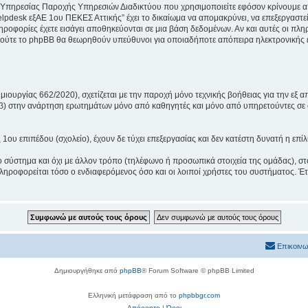
 Υπηρεσίας Παροχής Υπηρεσιών Διαδικτύου που χρησιμοποιείτε εφόσον κρίνουμε απ
lpdesk εξΑΕ 1ου ΠΕΚΕΣ Αττικής” έχει το δικαίωμα να απομακρύνει, να επεξεργαστεί
πληροφορίες έχετε εισάγει αποθηκεύονται σε μια βάση δεδομένων. Αν και αυτές οι 
 ούτε το phpBB θα θεωρηθούν υπεύθυνοι για οποιαδήποτε απόπειρα ηλεκτρονικής ε
ουργίας 662/2020), σχετίζεται με την παροχή μόνο τεχνικής βοήθειας για την εξ α
 β) στην ανάρτηση ερωτημάτων μόνο από καθηγητές και μόνο από υπηρετούντες σε 
υ επιπέδου (σχολείο), έχουν δε τύχει επεξεργασίας και δεν κατέστη δυνατή η επί
ο σύστημα και όχι με άλλον τρόπο (τηλέφωνο ή προσωπικά στοιχεία της ομάδας), στ
ηροφορείται τόσο ο ενδιαφερόμενος όσο και οι λοιποί χρήστες του συστήματος. Έτ
Επικοινω
Δημιουργήθηκε από
phpBB
® Forum Software © phpBB Limited
Ελληνική μετάφραση από το
phpbbgr.com
Απόρρητο
|
Όροι