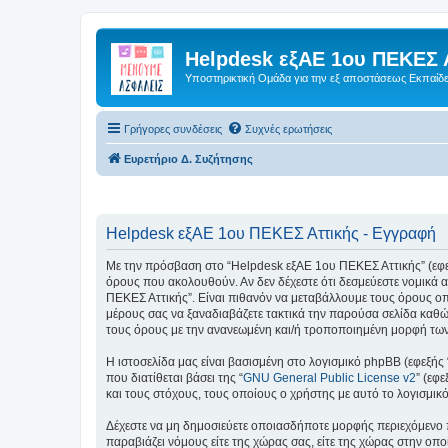
Helpdesk εξΑΕ 1ου ΠΕΚΕΣ 
Υποστηρικτική Ομάδα για την εξ αποστάσεως Εκπαίδ
Γρήγορες συνδέσεις
Συχνές ερωτήσεις
Ευρετήριο Δ. Συζήτησης
Helpdesk εξΑΕ 1ου ΠΕΚΕΣ Αττικής - Εγγραφή
Με την πρόσβαση στο “Helpdesk εξΑΕ 1ου ΠΕΚΕΣ Αττικής” (εφεξής
όρους που ακολουθούν. Αν δεν δέχεστε ότι δεσμεύεστε νομικά
ΠΕΚΕΣ Αττικής”. Είναι πιθανόν να μεταβάλλουμε τους όρους ο
μέρους σας να ξαναδιαβάζετε τακτικά την παρούσα σελίδα καθώς
τους όρους με την ανανεωμένη και/ή τροποποιημένη μορφή τω
Η ιστοσελίδα μας είναι βασισμένη στο λογισμικό phpBB (εφεξής
που διατίθεται βάσει της “
GNU General Public License v2
” (εφ
και τους στόχους, τους οποίους ο χρήστης με αυτό το λογισμι
Δέχεστε να μη δημοσιεύετε οποιασδήποτε μορφής περιεχόμενο π
παραβιάζει νόμους είτε της χώρας σας, είτε της χώρας στην οπο